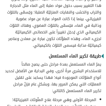
هذا التغيير بسبب دخول مواد صلبة إلى الماء مثل الحجارة
والتراب والخشب والنفايات المنزليّة الصلبة؛ ويُسمّى بالتلوّث
الفيزيائي، بينما إذا كانت المواد عبارة عن مواد عضوية
وذائبة في الماء، فيُسمّى بالتلوّث العضوي، وهناك التلوّث
الكيميائي الذي يُدخِل تغييراً على الخصائص الكيميائيّة
لجزيء الماء، وهذه الملوِّثات تكون عبارة عن معادن وعناصِر
كيميائيّة مذابة فيسمى التلوّث بالكيميائي.
طريقة تكرير الماء المستعمل
يمرّ الماء المستعمل بعدة مراحل حتى يصبح صالحاً
للاستخدام البشري مرةً أخرى، وفي البداية من الأفضل تحديد
أنواع الملوّثات الموجودة فيه؛ فهذا يساعِد على تقليل
العمليّات التي يمكن المرور بها، وبشكلٍ عام فإنّ مراحل
تكرير الماء المستعمل كالتالي:
المرحلة الأولى وهي مرحلة علاج الملّوثات الفيزيائيّة؛