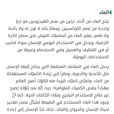
الماء
ينتج الماء من اتّحاد ذرتين من عنصر الهيدروجين مع ذرةٍ
واحدةٍ من عنصر الأوكسجين، ويمتاز بأنه لا لون له ولا رائحة
ولا طعم. يعتبر الماء من أساسيّات العيش على سطح الكرة
الأرضية، ويدخل في الاستخدام اليومي للإنسان سواءً للشرب
أو في التنظيف والغسيل وفي الاستحمام وغيرها من
الاستخدامات اليوميّة.
يدخل الماء في الصناعات المختلفة التي يحتاج إليها الإنسان
مثل الأغذية والأدوية، ونظراً إلى زيادة الكميّات المستهلكة
من الماء، وتعرّض كميّات كبيرة منه للتلوّث أصبح العالم
مهدّداً بنقص الكميات المتوافرة؛ حيث إنّه بعد تلوّثه يُصبح
غير صالحٍ للاستخدام البشري وبقاء الكائنات الحية، كما أنَّ
وجود هذا الماء المستخدم في الطبيعة يُشكّل مصدر تهديدٍ
لحياة الإنسان والحيوان والنبات، لذلك لجأ الإنسان إلى إعادة