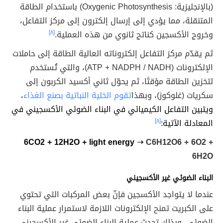
(بالإنجليزية: Oxygenic Photosynthesis) باستخدام الطاقة
المتنقلة، مما يؤدي إلى إرسال إلكترون إلى مركز التفاعل،
وخروج الأكسجين كناتج ثانوي من هذه العملية.
[٨]
ثم يقدّم مركز التفاعل إلكتروناته العالية الطاقة إلى حاملات
الإلكترونات (ATP + NADPH / NADH)، والتي تُستخدم
لتخزين الطاقة مؤقتًا، ثم يحوّل ثاني أكسيد الكربون إلى
سكريات (غلوكوز)، وبهذا
تقوم الخلية النباتية بصنع الغذاء
،
ويتبين التفاعل الكيميائي في البناء الضوئي الأكسجيني في
المعادلة الآتية:
[٨]
6CO
2
+ 12H
2
O + light energy
➝ C
6
H
12
O
6
+ 6O
2
+
6H
2
O
ا
لبناء الضوئي غير الأكسجيني
عندما لا يتواجد الأكسجين فإنّ بعض المركبات التي تحتوي
على الكبريت تمنح الإلكترونات اللازمة لاستمرار عملية البناء
الضوئي، وبذلك تحدث عملية البناء الضوئي غير الأكسجيني