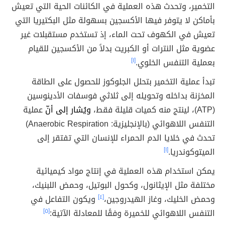
التخمير، وتحدث هذه العملية في الكائنات الحية التي تعيش
بأماكن لا يتوفر فيها الأكسجين بسهولة مثل البكتيريا التي
تعيش في الكهوف تحت الماء، إذ تستخدم مستقبلات غير
عضوية مثل النترات أو الكبريت بدلاً من الأكسجين للقيام
بعملية التنفس الخلوي.
[١]
تبدأ عملية التخمير بتحلل الجلوكوز للحصول على الطاقة
المخزنة بداخله وتحويله إلى ثلاثي فوسفات الأدينوسين
(ATP)، لينتج منه كميات قليلة فقط،
ويُشار إلى أنّ
عملية
التنفس اللاهوائي (بالإنجليزية: Anaerobic Respiration)
تحدث في خلايا الدم الحمراء للإنسان التي تفتقر إلى
الميتوكوندريا.
[١]
يمكن استخدام هذه العملية في إنتاج مواد كيميائية
مختلفة مثل الإيثانول، وكحول البوتيل، وحمض اللبنيك،
وحمض الخليك، وغاز الهيدروجين،
[٤]
ويكون التفاعل في
التنفس اللاهوائي للخميرة وفقًا للمعادلة الآتية:
[٥]