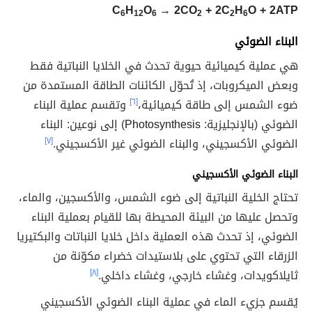
C
H
O
→ 2CO
+ 2C
H
O + 2ATP
6
12
6
2
2
6
البناء الضوئي
هي عملية كيميائية حيوية تحدث في الخلايا النباتية فقط
وبعض الميكروبات، إذ تُحوّل الكائنات الطاقة المستمدة من
ضوء الشمس إلى طاقة كيميائية،
[٦]
وتقسم عملية البناء
الضوئي (بالإنجليزية:
Photosynthesis
) إلى نوعين: البناء
الضوئي الأكسجيني، والبناء الضوئي غير الأكسجيني.
[٧]
البناء الضوئي الأكسجيني
تحتاج الخلية النباتية إلى ضوء الشمس، والأكسجين، والماء،
وتحصل عليها من البيئة المحيطة بها للقيام بعملية البناء
الضوئي، إذ تحدث هذه العملية داخل خلايا النباتات والبكتيريا
الزرقاء التي تحتوي على بلاستيدات خضراء مكوّنة من
ثايلاكويدات، وغشاء خارجي، وغشاء داخلي.
[٨]
يُقسم جزيء الماء في عملية البناء الضوئي الأكسجيني