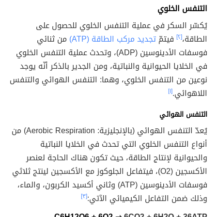
التنفس الخلوي
يُكسّر السكر في عملية التنفس الخلوي للحصول على
الطاقة،
[٢]
فيتمّ
تجديد مركب الطاقة (ATP)
من ثنائي
فوسفات الأدينوسين (ADP)، وتحدث عملية التنفس الخلوي
في الخلايا الحيوانية والنباتية، ومن الجدير بالذكر أنّه يوجد
نوعين من التنفس الخلوي، وهما: التنفس الهوائي والتنفس
اللاهوائي.
[١]
التنفس الهوائي
يُعدّ التنفس الهوائي (بالإنجليزية: Aerobic Respiration) من
أنواع التنفس الخلوي التي تحدث في الخلايا النباتية
والحيوانية لإنتاج الطاقة، حيث تكون هناك الحاجة لعنصر
الأكسجين (O
2
)، فيتفاعل الجلوكوز مع الأكسجين لينتج ثلاثي
فوسفات الأدينوسين (ATP) وثاني أكسيد الكربون، والماء،
وذلك ضمن التفاعل الكيميائي الآتي:
[٣]
C
6
H
12
O
6
+ 6O
2
➝ 6CO
2
+ 6H
2
O + 36ATP