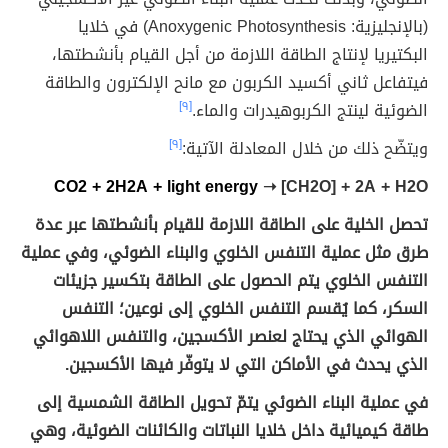
(بالإنجليزية: Anoxygenic Photosynthesis) في خلايا
البكتيريا لإنتاج الطاقة اللازمة من أجل القيام بأنشطتها،
فيتفاعل ثاني أكسيد الكربون مع مانح الإلكترون والطاقة
الضوئية لينتج الكربوهيدرات والماء.
[٩]
ويتضّح ذلك من خلال المعادلة الآتية:
[٩]
CO
2
+ 2H
2
A + light energy
➝ [CH
2
O] + 2A + H
2
O
تحصل الخلية على الطاقة اللازمة للقيام بأنشطتها عبر عدة
طرق مثل عملية التنفس الخلوي والبناء الضوئي، وفي عملية
التنفس الخلوي يتم الحصول على الطاقة بتكسير جزيئات
السكر، كما يُقسم التنفس الخلوي إلى نوعين؛ التنفس
الهوائي الذي يحتاج لعنصر الأكسجين، والتنفس اللاهوائي
الذي يحدث في الأماكن التي لا يتوفّر فيها الأكسجين.
في عملية البناء الضوئي يتمّ تحويل الطاقة الشمسية إلى
طاقة كيميائية داخل خلايا النباتات والكائنات الضوئية، وهي