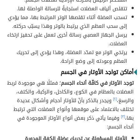
تتقلص ألياف العضلات استجابةً للرسالة الواصلة لها.
تسحب العضلة أثناء تقلصها الوتر المرتبط بها، مما يؤدي
إلى سحب العظم الذي يرتبط بالوتر وهذا يسبّب حركته.
يرسل الجهاز العصبي رسالة أخرى تعمل على تحفيز ارتخاء
العضلات.
يرتخي الوتر مع تمدّد العضلة، وهذا يؤدي إلى تحريك
العظم وعودته إلى وضع الراحة.
أماكن تواجد الأوتار في الجسم
توجد الأوتار في كافّة أنحاء الجسم
؛ فمثلًا هي موجودة لربط
العضلات بالعظام في الكوع، والكاحل، والركبة، والكتف،
والرسغ،
[٢]
ويجدر بالذكر بأنّ للأوتار أحجام وأشكال عديدة
تختلف بالاعتماد على موقعها وأنواع العضلات التي ترتبط
بها،
[٣]
وفيما يأتي ذكر بعض أنواع الأوتار الموجودة في
أنحاء الجسم:
الأوتار المسؤولة عن تحريك عضلة الكفة المدورة