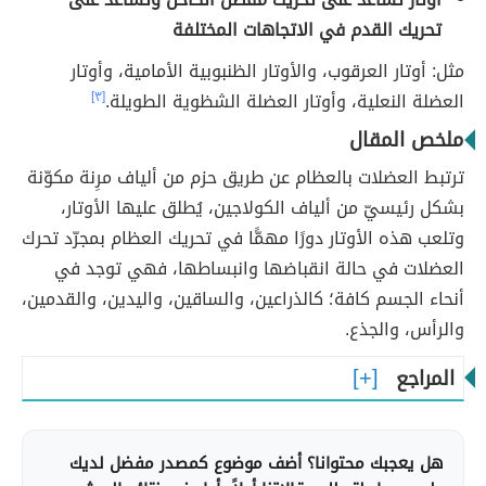
تحريك القدم في الاتجاهات المختلفة
مثل: أوتار العرقوب، والأوتار الظنبوبية الأمامية، وأوتار
العضلة النعلية، وأوتار العضلة الشظوية الطويلة.
[٣]
ملخص المقال
ترتبط العضلات بالعظام عن طريق حزم من ألياف مرِنة مكوّنة
بشكل رئيسيّ من ألياف الكولاجين، يُطلق عليها الأوتار،
وتلعب هذه الأوتار دورًا مهمًّا في تحريك العظام بمجرّد تحرك
العضلات في حالة انقباضها وانبساطها، فهي توجد في
أنحاء الجسم كافة؛ كالذراعين، والساقين، واليدين، والقدمين،
والرأس، والجذع.
المراجع
هل يعجبك محتوانا؟ أضف موضوع كمصدر مفضل لديك