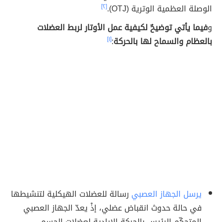
الوصلة العظمية الوترية (OTJ).
[٢]
و
فيما يأتي توضيحٌ لكيفية عمل الأوتار لربط العضلات
بالعظام والسماح لها بالحركة
:
[١]
يرسل الجهاز العصبي
رسالة للعضلات الهيكلية لتنشيطها
في حالة حدوث انقباض عضلي، إذْ يعدّ الجهاز العصبي
المتحكّم الرئيس بالحركة الإرادية لعضلات الجسم.