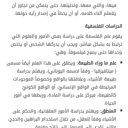
فيها، والتي معها، وتحليلها، حتى يتمكن من تجاوز أن
يتلعثم أثناء كلامه، أو أن يخطأ في إصدار رأيه حولها.
الدراسات الفلسفية
يقوم علم الفلسفة على دراسة بعض الأمور والعلوم التي
ترتبط به بشكل مباشر، ويجب أن يدركها الشخص أو يختص
بإحداها حتى يصبح فيلسوفاً، وهي:
علم ما وراء الطبيعة:
ويطلق على هذا العلم أيضاً مسمى
( ميتافيزقيا - وفقاً لاسمه اليوناني)، ويهتم بدراسة
طبيعة الأشياء، وعلاقتها بالواقع وخصوصاً الموجودات
المرتبطة في الواقع الإنسانيّ، أو الواقع الكونيّ
كالطبيعة، فيركز على دراسة المادة، وربطها في أمور
الحياة.
المنطق:
ويهتم بدراسة الأمور العقلانية، والحكم على
الأشياء وفقاً للعقل، من خلال استخدام البراهين والحجج،
والتي تؤدي إلى الوصول إلى نتائج مقنعة.