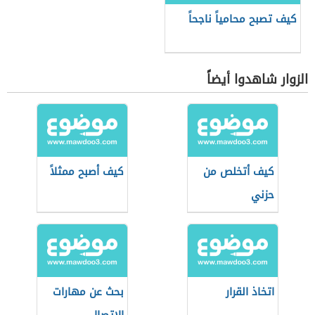
كيف تصبح محامياً ناجحاً
الزوار شاهدوا أيضاً
كيف أتخلص من
كيف أصبح ممثلاً
حزني
اتخاذ القرار
بحث عن مهارات