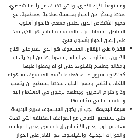
ومستوعباً للآراء الأخرى، والتي تختلف عن رأيه الشخصيّ،
عندها يتمكّن من الحوار بفلسفة عقلانية ومنطقية، مع
جميع الأشخاص الذين يجلس معهم، فالحوار أسلوب
للتواصل، وإتقانه فن، والفيلسوف الناجح هو الذي يقدر
على إتقان الحوار بأسلوب فنيّ.
القدرة على الإقناع:
الفيلسوف هو الذي يقدر على اقناع
الآخرين، بأفكاره حتى لو لم يقتنعوا بها من البداية، أو
بإمكانه جعلهم يتقبلوها حتى لو لم يعملوا عليها
كمنهاج يسيرون عليه، فعندما يتّسم الفيلسوف بسهولة
اللغة، والكلام، وحسن الخلق، عندها يستطيع أن يكسب
ودّ واحترام الآخرين، وجعلهم يرغبون في الاستماع إليه
ولفلسفته التي يتكلم بها.
سرعة البديهة:
يجب أن يكون الفيلسوف سريع البديهة،
حتى يستطيع التعامل مع المواقف المختلفة التي تحدث
معه، فيحاول بعض الأشخاص إيقاعه في بعض المواقف
والحوارات الجدلية، والفيلسوف هو القادر على الحوار