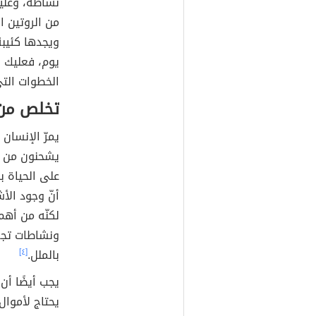
نشاطه، وعليه
من الروتين ا
ويجدها كئيبة
يوم، فعليك أ
الخطوات ال
تخلص من 
يمرّ الإنسان
يشحنون من ح
على الحياة بد
أنّ وجود الأش
لكنّه من أهم
ونشاطات تجع
بالملل.
[٤]
يجب أيضًا أن 
يحتاج لأموا