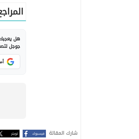
المراجع
هل يعجبك 
جوجل لتصلك
أض
شارك المقالة
فيسبوك
تويتر