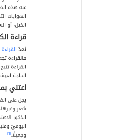
عنه هذه الضغ
الهوايات الت
الخيل، أو الس
قراءة الك
تُعدّ
القراءة
م
فالقراءة تجع
القراءة تتيح
الحاجة لعيشها
اعتني بم
يجل على الف
شعر وغيرها، 
الذكور الاهت
اليوميّ ومنيح
وجميلًا.
[٦]