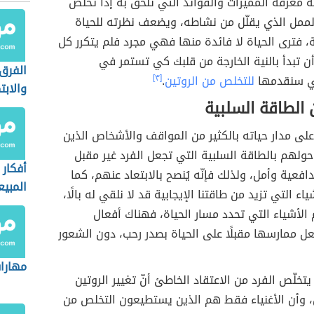
 معرفة المميزات والفوائد التي تلحق به إذا تخلص
لممل الذي يقلّل من نشاطه، ويضعف نظرته للحياة
، فترى الحياة لا فائدة منها فهي مجرد فلم يتكرر كل
ن تبدأ بالنية الخارجة من قلبك كي تستمر في
الفرق 
تي سنقدمها
للتخلص من الروتين
.
[٣]
والابتك
الطاقة السلبية
 على مدار حياته بالكثير من المواقف والأشخاص الذين
ولهم بالطاقة السلبية التي تجعل الفرد غير مقبل
أفكار 
افعية وأمل، ولذلك فإنّه يُنصح بالابتعاد عنهم، كما
المبيع
ياء التي تزيد من طاقتنا الإيجابية قد لا نلقي له بالًا،
 الأشياء التي تحدد مسار الحياة، فهناك أفعال
ل ممارسها مقبلًا على الحياة بصدر رحب، دون الشعور
مهارات
يتخلّص الفرد من الاعتقاد الخاطئ أنّ تغيير الروتين
ل، وأن الأغنياء فقط هم الذين يستطيعون التخلص من