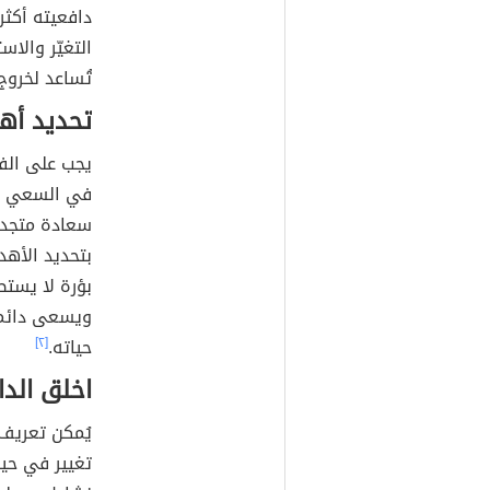
دافعيته أكثر
التغيّر والاس
تُساعد لخروج 
تحديد أه
يجب على الفرد
في السعي لت
سعادة متجددة
بتحديد الأهد
بؤرة لا يستط
ويسعى دائماً
حياته.
[٢]
اخلق الدا
يُمكن تعريف ا
تغيير في حي