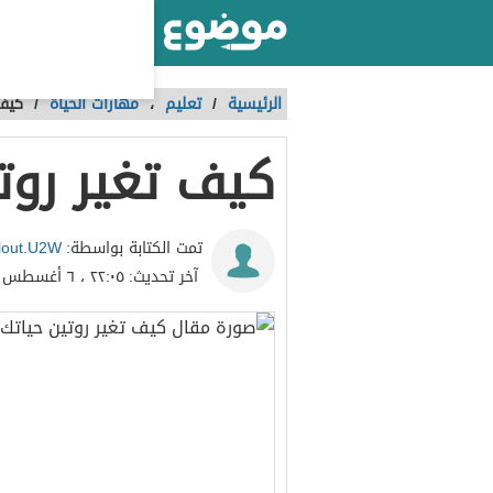
أكبر موقع عربي بالعالم
الرئيسية
/
تعليم
،
مهارات الحياة
/
كيف 
كيف تغير روت
lout.U2W
تمت الكتابة بواسطة:
آخر تحديث:
٢٢:٠٥ ، ٦ أغسطس ٢٠٢٢