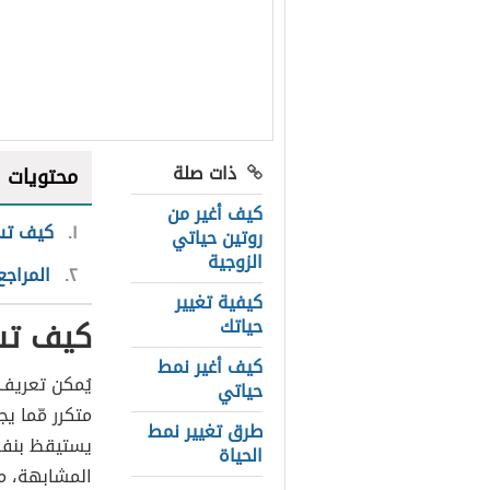
ذات صلة
محتويات
كيف أغير من
١
كيف تست
روتين حياتي
الزوجية
٢
المراجع
كيفية تغيير
كيف تس
حياتك
كيف أغير نمط
يُمكن تعريف 
حياتي
متكرر مّما ي
طرق تغيير نمط
يستيقظ بنفس
الحياة
المشابهة، مم