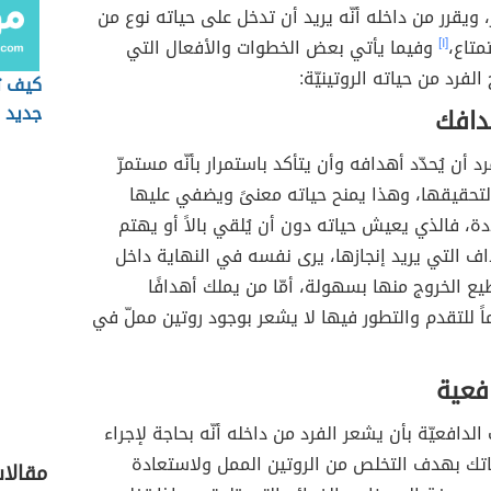
، ويقرر من داخله أنّه يريد أن تدخل على حياته نوع من
تمتاع،
[١]
وفيما يأتي بعض الخطوات والأفعال التي
الفرد من حياته الروتينيّة:
كيف ت
جديد
دافك
 أن يُحدّد أهدافه وأن يتأكد باستمرار بأنّه مستمرّ
حقيقها، وهذا يمنح حياته معنىً ويضفي عليها
، فالذي يعيش حياته دون أن يُلقي بالاً أو يهتم
اف التي يريد إنجازها، يرى نفسه في النهاية داخل
يع الخروج منها بسهولة، أمّا من يملك أهدافًا
 للتقدم والتطور فيها لا يشعر بوجود روتين مملّ في
فعية
لدافعيّة بأن يشعر الفرد من داخله أنّه بحاجة لإجراء
اتك بهدف التخلص من الروتين الممل ولاستعادة
مقالا