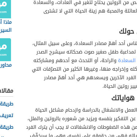
لص من الروتين يحتاج لتغير في العادات، والسعادة
عائلة والمحبة هم زينة الحياة التي لا تشترى
ماذا 
حولك
السيرة
الناس أحد أهمّ مصادر السعادة، وعلى سبيل المثال،
 لمداعبة طفل صغير صوت ضحكاته سيشرح الصدر
السعادة
والراحة، أو التحدث مع أحدهم ومشاركته
محاور 
 وإخراجه منها، وغيرها الكثير من التصرّفات التي
الفرد الآخرين ويسعدهم هي أحد أهمّ مصادر
ير روتين الحياة.
مقالا
 هواياتك
طريقة 
عمل والانشغال بالدراسة وازدحام مشاغل الحياة
تعريف 
د عن التفكير بنفسه ويزيد من شعوره بالروتين والملل،
ن هذه الضغوطات والانشغالات لا يجب أن يترك الفرد
طريقة
ياته فهي من حقوقه على نفسه، وهي ما سيخفّف