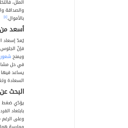
الملل، فالتخ
والصداقة وال
بالأموال.
[٤]
أسعد من 
يُعدّ إسعاد 
فإنّ الجلوس
ويمنح
شعور 
في حل مشاكله
يساعد فيها 
السعادة وتغي
البحث عن
يؤدّي ضغط ال
بابتعاد الفر
وعلى الرغم م
ممارسة هوا