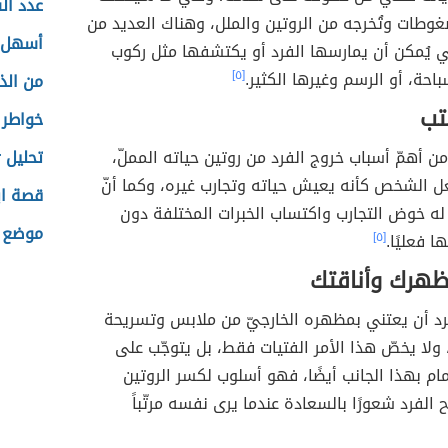
عدد ال
وطات وتُخرجه من الروتين والملل، وهناك العديد من
أسهل ط
ي يُمكن أن يمارسها الفرد أو يكتشفها مثل ركوب
باحة، أو الرسم وغيرها الكثير.
[٥]
من الذ
تب
خواطر ن
ن أهمّ أسباب خروج الفرد من روتين حياته المملّ،
تحليل pcr للإيدز
ل الشخص كأنه يعيش حياته وتجارب غيره، وكما أنّ
قصة اب
 له خوض التجارب واكتساب الخبرات المختلفة دون
موضع ا
 فعليًا.
[٥]
ظهرك وأناقتك
رد أن يعتني بمظهره الخارجيّ من ملابس وتسريحة
ولا يخصّ هذا الأمر الفتيات فقط، بل يتوجّب على
مام بهذا الجانب أيضًا، فهو أسلوب لكسر الروتين
 الفرد شعورًا بالسعادة عندما يرى نفسه مرتّباً