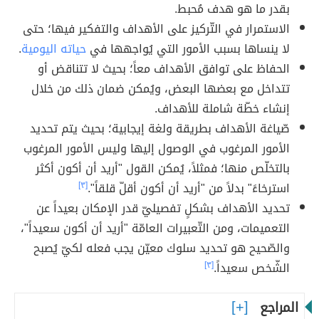
بقدر ما هو هدف مُحبط.
الاستمرار في التّركيز على الأهداف والتفكير فيها؛ حتى
لا ينساها بسبب الأمور التي يُواجهها في
حياته اليومية
.
الحفاظ على توافق الأهداف معاً؛ بحيث لا تتناقض أو
تتداخل مع بعضها البعض، ويُمكن ضمان ذلك من خلال
إنشاء خطّة شاملة للأهداف.
صّياغة الأهداف بطريقة ولغة إيجابية؛ بحيث يتم تحديد
الأمور المرغوب في الوصول إليها وليس الأمور المرغوب
بالتخلّص منها؛ فمثلاً، يُمكن القول "أريد أن أكون أكثر
استرخاءً" بدلاً من "أريد أن أكون أقلّ قلقاً".
[٣]
تحديد الأهداف بشكلٍ تفصيليّ قدر الإمكان بعيداً عن
التعميمات، ومن التّعبيرات العامّة "أريد أن أكون سعيداً"،
والصّحيح هو تحديد سلوك معيّن يجب فعله لكيّ يُصبح
الشّخص سعيداً.
[٣]
المراجع