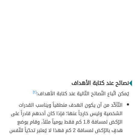
نصائح عند كتابة الأهداف
يُمكن اتّباع النّصائح التّالية عند كتابة الأهداف:
[٢]
التّأكّد من أن يكون الهدف منطقياً ويناسب القدرات
الشخصية وليس خارجاً عنها؛ فإذا كان أحدهم قادراً على
الرّكض لمسافة 1.8 كم فقط يومياً مثلاً، وقام بوضع
هدفٍ بالرّكض لمسافة 2 كم فهذا لا يُعتبر تحدّياً للنّفس