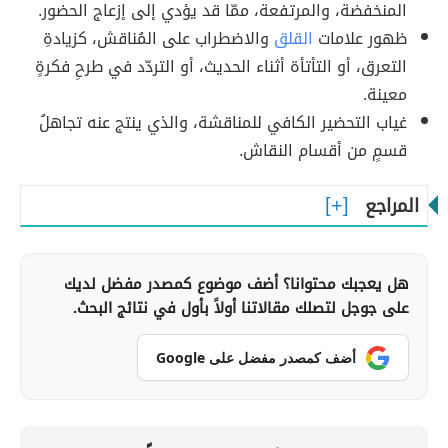
المنخفضة، والمرتفعة، ممّا قد يؤدي إلى إزعاج الحضور.
ظهور علامات
القلق
والاضطراب على المُناقش، كزيادةِ
التعرق، أو التأتأة أثناء الحديث، أو التردّد في طرحِ فكرةٍ
معينة.
غياب التحضير الكافي للمناقشة، والذي ينتج عنه تجاهلُ
قسمٍ من أقسام النقاش.
المراجع
هل يعجبك محتوانا؟ أضف موضوع كمصدر مفضل لديك
على جوجل لتصلك مقالاتنا أولاً بأول في نتائج البحث.
أضف كمصدر مفضل على Google