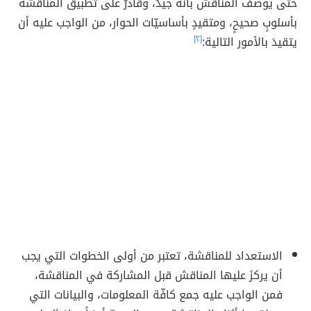
حتى يوصف المناقشُ بأنّه جيدٌ، وقادرٌ على تطبيق المناقشة
بأسلوبٍ صحيحٍ، ومتقيدٍ بأساسيّات الحوار، من الواجب عليه أن
يتقيدَ بالأمور التالية:
[٢]
الاستعداد للمناقشة، تعتبر من أولى الخطوات التي يجب
أن يركزَ عليها المناقش قبل المشاركة في المناقشة،
فمن الواجب عليه جمع كافّة المعلومات، والبيانات التي