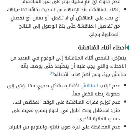
عدم حدوث أيّ أثارٍ سلبيّة تؤثر على سير المناقشة.
إنهاء المناقشة عند الإنتهاء من الحديث بكافّة تفاصيلها،
أي يجب على المناقشِ أن لا يُهمل، أو يغفل أيّ تفصيلٍ
من تفاصيل المناقشة حتّى يتمّ الوصول إلى النتائج
المطلوبة بنجاح.
أخطاء أثناء المُناقشة
يتعرّض الشخص أثناء المناقشة إلى الوقوعِ في العديد من
الأخطاء، والتي يجب عليه أن يتجنّبها حتّى يوصف بأنّه
مناقشٌ جيدٌ، ومن أهمّ هذه الأخطاء:
[٣]
عدم ترتيب
المناقش
لأفكاره بشكلٍ صحيحٍ، ممّا يؤدّي إلى
صعوبة ربطهِ للجُملِ معاً.
عدم توزيع فقرات المناقشة على الوقت المخصّص لها،
مثل: استغلال وقت أطول في الحوار بفقرةٍ معينة على
حسابِ الفقرة الأخرى.
عدم المحافظة على نبرةِ صوتٍ ثابتةٍ، والتنويع بين النبرات