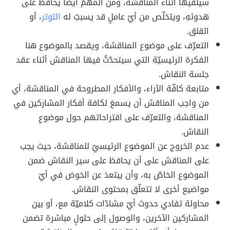
سيلقيها أثناء المناقشة، ومن المهمّ أيضاً يحافظَ على
هدوئهِ، ويتخلّص من أيّ عاملٍ قد يسببُ له
التوتر
، أو
القلق.
التعرّف على موضوع المناقشة، ويقصد بالموضوع هنا
الفكرة الرئيسيّة التي سيتحدّثُ فيها المناقش أثناء عقد
جلسة النقاش.
متابعة كافّة الآراء، والأفكار المطروحة في المناقشة، أي
من واجب المناقش أن يسمعَ لكافة أفكار المشاركين في
المناقشة، والتعرّف على اقتراحاتهم حول موضوعِ
النقاش.
عدم الخروج عن الموضوع الرئيسيّ للمناقشة، حيث يجب
على المناقش على أن يحافظ على سير النقاش ضمن
الموضوع الخاصّ به، وأن يبتعدَ عن الخوض في أيّ
مواضيع أخرى لا تتعلّق بمحتوى النقاش.
محاولة تفادي حدوث أيّ مشادّات كلاميّة مع، أو بين
المشاركين الآخرين، والوصول إلى حلولٍ مباشرة تضمن