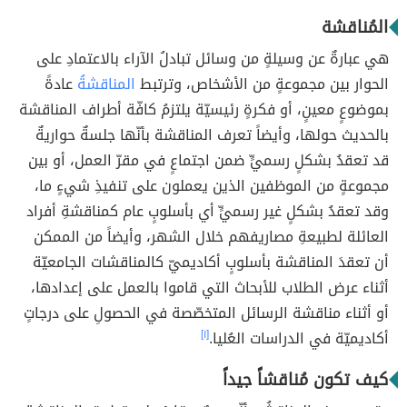
المُناقشة
هي عبارةٌ عن وسيلةٍ من وسائل تبادلُ الآراء بالاعتمادِ على
الحوار بين مجموعةٍ من الأشخاص، وترتبط
المناقشةُ
عادةً
بموضوعٍ معينٍ، أو فكرةٍ رئيسيّة يلتزمُ كافّة أطراف المناقشة
بالحديث حولها، وأيضاً تعرف المناقشة بأنّها جلسةٌ حواريةٌ
قد تعقدُ بشكلٍ رسميٍّ ضمن اجتماعٍ في مقرّ العمل، أو بين
مجموعةٍ من الموظفين الذين يعملون على تنفيذِ شيءٍ ما،
وقد تعقدُ بشكلٍ غير رسميٍّ أي بأسلوبٍ عام كمناقشةِ أفراد
العائلة لطبيعةِ مصاريفهم خلال الشهر، وأيضاً من الممكن
أن تعقدَ المناقشة بأسلوبٍ أكاديميّ كالمناقشات الجامعيّة
أثناء عرض الطلاب للأبحاث التي قاموا بالعمل على إعدادها،
أو أثناء مناقشة الرسائل المتخصّصة في الحصولِ على درجاتٍ
أكاديميّة في الدراسات العُليا.
[١]
كيف تكون مُناقشاً جيداً