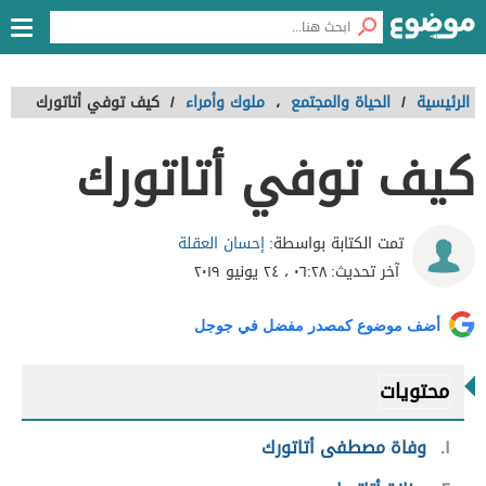
الرئيسية
/
الحياة والمجتمع
،
ملوك وأمراء
/
كيف توفي أتاتورك
كيف توفي أتاتورك
إحسان العقلة
تمت الكتابة بواسطة:
آخر تحديث:
٠٦:٢٨ ، ٢٤ يونيو ٢٠١٩
أضف موضوع كمصدر مفضل في جوجل
محتويات
١
وفاة مصطفى أتاتورك