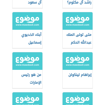
راشد آل مكتوم؟
آل سعود
متى تولى الملك
أبناء الخديوي
عبدالله الحكم
إسماعيل
إبراهام لينكولن
من هو رئيس
الإمارات