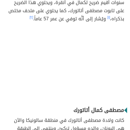
سنوات أُقيم ضريح لكمال في أنقرة، ويحتوي هذا الضريح
على تابوت مصطفى أتاتورك، كما يحتوي على متحف مختص
بذكراه،
[١]
ويُشار إلى أنَّه توفي عن عمر 57 عاماً.
[٢]
مصطفى كمال أتاتورك
كانت ولادة مصطفى أتاتورك في منطقة سالونيكا والآن
هي اليونان، والده مسؤول تركيّ، وينتمي إلى الطبقة