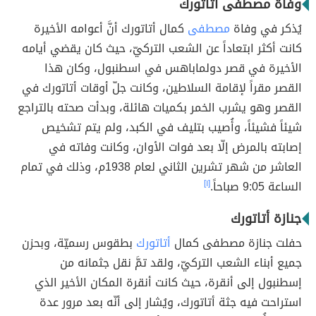
وفاة مصطفى أتاتورك
يُذكر في وفاة
مصطفى
كمال أتاتورك أنَّ أعوامه الأخيرة
كانت أكثر ابتعاداً عن الشعب التركيّ، حيث كان يقضي أيامه
الأخيرة في قصر دولماباهس في اسطنبول، وكان هذا
القصر مقراً لإقامة السلاطين، وكانت جلّ أوقات أتاتورك في
القصر وهو يشرب الخمر بكميات هائلة، وبدأت صحته بالتراجع
شيئاً فشيئاً، وأُصيب بتليف في الكبد، ولم يتم تشخيص
إصابته بالمرض إلّا بعد فوات الأوان، وكانت وفاته في
العاشر من شهر تشرين الثاني لعام 1938م، وذلك في تمام
الساعة 9:05 صباحاً.
[١]
جنازة أتاتورك
حفلت جنازة مصطفى كمال
أتاتورك
بطقوس رسميّة، وبحزن
جميع أبناء الشعب التركيّ، ولقد تمَّ نقل جثمانه من
إسطنبول إلى أنقرة، حيث كانت أنقرة المكان الأخير الذي
استراحت فيه جثة أتاتورك، ويُشار إلى أنّه بعد مرور عدة