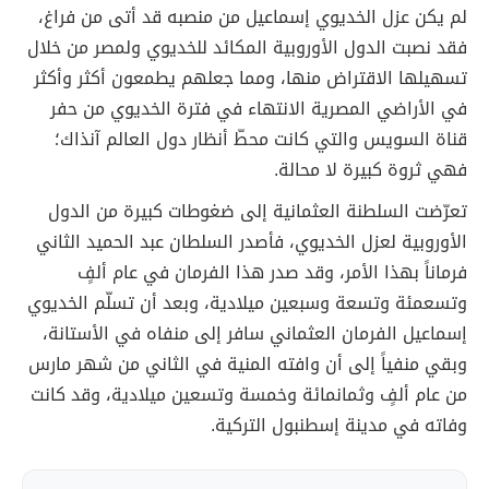
لم يكن عزل الخديوي إسماعيل من منصبه قد أتى من فراغ،
فقد نصبت الدول الأوروبية المكائد للخديوي ولمصر من خلال
تسهيلها الاقتراض منها، ومما جعلهم يطمعون أكثر وأكثر
في الأراضي المصرية الانتهاء في فترة الخديوي من حفر
قناة السويس والتي كانت محطّ أنظار دول العالم آنذاك؛
فهي ثروة كبيرة لا محالة.
تعرّضت السلطنة العثمانية إلى ضغوطات كبيرة من الدول
الأوروبية لعزل الخديوي، فأصدر السلطان عبد الحميد الثاني
فرماناً بهذا الأمر، وقد صدر هذا الفرمان في عام ألفٍ
وتسعمئة وتسعة وسبعين ميلادية، وبعد أن تسلّم الخديوي
إسماعيل الفرمان العثماني سافر إلى منفاه في الأستانة،
وبقي منفياً إلى أن وافته المنية في الثاني من شهر مارس
من عام ألفٍ وثمانمائة وخمسة وتسعين ميلادية، وقد كانت
وفاته في مدينة إسطنبول التركية.