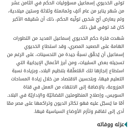
تولى الخديوي إسماعيل مسؤوليات الحكم في الثامن عشر
من شهر يناير من عام ألفٍ وثمانمئة وثلاثة وستين ميلادية،
ولم يعارض أيّ شخصٍ تولّيه الحكم، ذلك أن شقيقه الأكبر
كان قد توفي قبل ذلك.
شهدت فترة حكم الخديوي إسماعيل العديد من التطورات
الهامة على الصعيد المصري، وقد استطاع الخديوي
إسماعيل أن يُحقّق نسبةً جيدة من التحسينات، على الرغم من
تسجيله بعض السلبيات، ومن أبرز الأعمال الإيجابية التي
استطاع إنجازها تلك المُتعلّقة بتنظيم البلاد، وبزيادة نسبة
التعليم فيها، وبتحسين الاقتصاد من خلال زيادة المساحات
المزروعة، بالإضافة إلى الانتهاء من العمل في قناة
السويس، وإصلاح المنظومتين القضائيّة والإداريّة في البلاد.
أمّا ما يُسجّل عليه فهو تكاثر الديون وتراكمها على مصر ممّا
أدى إلى تفاقم وتأزم الأوضاع السياسية فيها.
عزله ووفاته