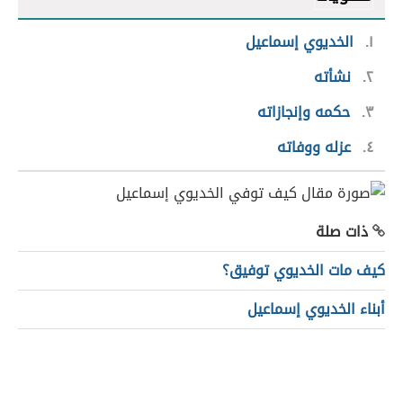
١
الخديوي إسماعيل
٢
نشأته
٣
حكمه وإنجازاته
٤
عزله ووفاته
ذات صلة
كيف مات الخديوي توفيق؟
أبناء الخديوي إسماعيل