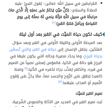
المُرابطين في سبيل الله -تعالى-: لِقول النبيِّ -عليه
الصلاةُ والسلام-:
(كلُّ ميِّتٍ يُختَمُ على عملِهِ إلَّا الَّذي ماتَ
مرابطًا في سبيلِ اللَّهِ فإنَّهُ ينمي لَهُ عملُهُ إلى يومِ
القيامةِ ويأمَنُ فتنةِ القبرِ)
.
[١٠]
كيف تكون حياة الميِّت في القبر بعد أول ليلة
بعد المرحلة الأُولى والليلة الأُولى في القبر وبعد سؤال
المَلَكَين، ينتقل الإنسان إلى
حياته في القبر والتي تُسمَّى
بحياة البرزخ
، وما يحدّد مصيرة وحاله التي يكون عليها في
البرزخ هو حالهُ في الدّنيا، فالمؤمن يُعطى نصيباً من النعيم
في قبره، والكافر يُعَذَّب جزاءً لكفره في الدُّنيا،
[١١]
ولفظ
(العبد) يُطلق على الرُّوح والجسد معاً، ممَّا يدُلُّ على وُقوع
النَّعيم أو العذاب عليهما.
[١٢]
نعيم القبر للميِّت
ثبت نعيم القبر في العديد من الأدَّلة والنصوص الشّرعية،