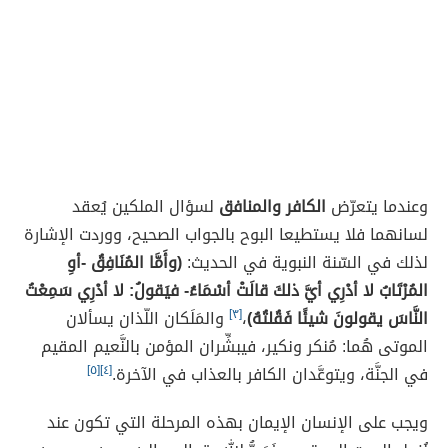
وعندما يتعرّض
الكافر والمنافق
لسؤال الملكين يُعقد
لسانهما فلا يستطيعا البوح بالجواب الصحيح، ووردت الإشارة
لذلك في السّنة النبوية في الحديث:
(وأَمَّا المُنَافِقُ -أوِ
المُرْتَابُ لا أدْرِي أيَّ ذلكَ قالَتْ أسْمَاءُ- فيَقولُ: لا أدْرِي سَمِعْتُ
النَّاسَ يقولونَ شيئًا فَقُلتُهُ)
،
[٣]
والمَلَكان اللّذان يسألان
الموتى هُما: مُنكر ونكير، فيبشِّران المؤمن بالنَّعيم المقيم
في الجنَّة، ويتوعَّدان الكافر بالعذاب في الآخرة.
[٤]
[٥]
ويجب على الإنسان الإيمان بهذه المرحلة التي تكون عند