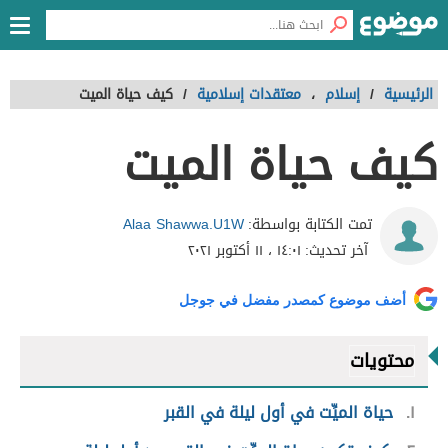
الرئيسية
/
إسلام
،
معتقدات إسلامية
/
كيف حياة الميت
كيف حياة الميت
Alaa Shawwa.U1W
تمت الكتابة بواسطة:
آخر تحديث:
١٤:٠١ ، ١١ أكتوبر ٢٠٢١
أضف موضوع كمصدر مفضل في جوجل
محتويات
١
حياة الميِّت في أول ليلة في القبر