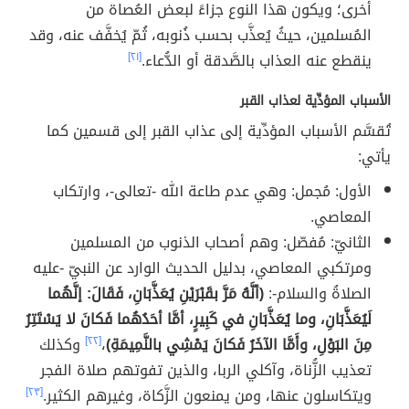
أُخرى؛ ويكون هذا النوع جزاءً لبعض العُصاة من
المُسلمين، حيثُ يُعذَّب بحسب ذُنوبه، ثُمّ يُخفَّف عنه، وقد
ينقطع عنه العذاب بالصَّدقة أو الدُّعاء.
[٢١]
الأسباب المؤدِّية لعذاب القبر
تُقسَّم الأسباب المؤدِّية إلى عذاب القبر إلى قسمين كما
يأتي:
الأول: مُجمل: وهي عدم طاعة الله -تعالى-، وارتكاب
المعاصي.
الثانيّ: مُفصّل: وهم أصحاب الذنوب من المسلمين
ومرتكبي المعاصي، بدليل الحديث الوارد عن النبيّ -عليه
الصلاةُ والسلام-:
(أنَّهُ مَرَّ بقَبْرَيْنِ يُعَذَّبَانِ، فَقَالَ: إنَّهُما
لَيُعَذَّبَانِ، وما يُعَذَّبَانِ في كَبِيرٍ، أمَّا أحَدُهُما فَكانَ لا يَسْتَتِرُ
مِنَ البَوْلِ، وأَمَّا الآخَرُ فَكانَ يَمْشِي بالنَّمِيمَةِ)
،
[٢٢]
وكذلك
تعذيب الزُّناة، وآكلي الربا، والذين تفوتهم صلاة الفجر
ويتكاسلون عنها، ومن يمنعون الزَّكاة، وغيرهم الكثير.
[٢٣]