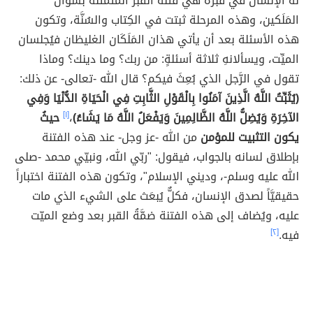
له الإنسانُ في قبره هي فتنةُ القبر المتمثِّلة بسؤال
المَلَكين، وهذه المرحلة ثبتت في الكِتاب والسُنَّة، وتكون
هذه الأسئلة بعد أن يأتي هذان المَلَكَان الغليظان فيُجلسان
الميِّت، ويسألانهِ ثلاثة أسئلةٍ: من ربك؟ وما دينك؟ وماذا
تقول في الرَّجل الذي بُعِثَ فيكم؟ قال الله -تعالى- عن ذلك:
(يُثَبِّتُ اللَّهُ الَّذِينَ آمَنُوا بِالْقَوْلِ الثَّابِتِ فِي الْحَيَاةِ الدُّنْيَا وَفِي
الآخِرَةِ وَيُضِلُّ اللَّهُ الظَّالِمِينَ وَيَفْعَلُ اللَّهُ مَا يَشَاءُ)
،
[١]
حيثُ
يكون التثبيت للمؤمن
من الله -عز وجل- عند هذه الفتنة
بإطلاق لسانه بالجواب، فيقول: "ربّي الله، ونبيّي محمد -صلى
الله عليه وسلم-، وديني الإسلام"، وتكون هذه الفتنة اختباراً
حقيقيَّاً لصدق الإنسان، فكلٌّ يُبعَث على الشيء الذي مات
عليه، ويُضاف إلى هذه الفتنة ضمَّةُ القبر بعد وضع الميّت
فيه.
[٢]