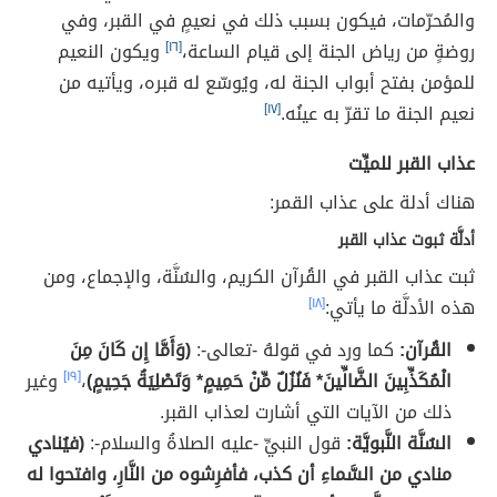
والمُحرّمات، فيكون بسبب ذلك في نعيمٍ في القبر، وفي
روضةٍ من رياض الجنة إلى قيام الساعة،
[١٦]
ويكون النعيم
للمؤمن بفتح أبواب الجنة له، ويُوسّع له قبره، ويأتيه من
نعيم الجنة ما تقرّ به عينُه.
[١٧]
عذاب القبر للميِّت
هناك أدلة على عذاب القمر:
أدلَّة ثبوت عذاب القبر
ثبت عذاب القبر في القُرآن الكريم، والسُنَّة، والإجماع، ومن
هذه الأدلَّة ما يأتي:
[١٨]
القُرآن:
كما ورد في قولهُ -تعالى-:
(وَأَمَّا إِن كَانَ مِنَ
الْمُكَذِّبِينَ الضَّالِّينَ* فَنُزُلٌ مِّنْ حَمِيمٍ* وَتَصْلِيَةُ جَحِيمٍ)
،
[١٩]
وغير
ذلك من الآيات التي أشارت لعذاب القبر.
السُنَّة النَّبويَّة:
قول النبيِّ -عليه الصلاةُ والسلام-:
(فيُنادي
منادي من السَّماءِ أن كذب، فأفرِشوه من النَّارِ، وافتحوا له