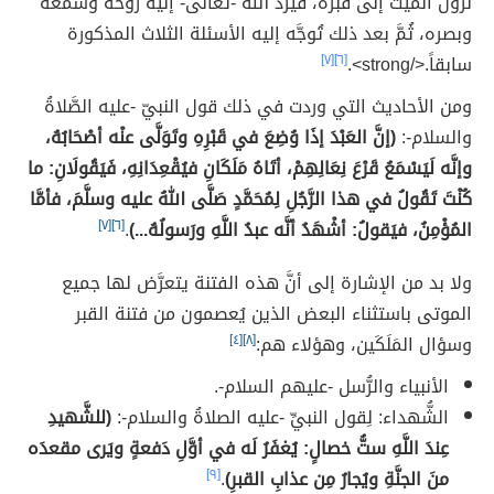
نُزول الميت إلى قبره، فَيَردُّ الله -تعالى- إليه روحه وسمعه
وبصره، ثُمَّ بعد ذلك تُوجَّه إليه الأسئلة الثلاث المذكورة
سابقاً.</strong>.
[٦]
[٧]
ومن الأحاديث التي وردت في ذلك قول النبيّ -عليه الصَّلاةُ
والسلام-:
(إنَّ العَبْدَ إذَا وُضِعَ في قَبْرِهِ وتَوَلَّى عنْه أصْحَابُهُ،
وإنَّه لَيَسْمَعُ قَرْعَ نِعَالِهِمْ، أتَاهُ مَلَكَانِ فيُقْعِدَانِهِ، فَيَقُولَانِ: ما
كُنْتَ تَقُولُ في هذا الرَّجُلِ لِمُحَمَّدٍ صَلَّى اللهُ عليه وسلَّمَ، فأمَّا
المُؤْمِنُ، فيَقولُ: أشْهَدُ أنَّه عبدُ اللَّهِ ورَسولُهُ...)
.
[٦]
[٧]
ولا بد من الإشارة إلى أنَّ هذه الفتنة يتعرَّض لها جميع
الموتى باستثناء البعض الذين يُعصمون من فتنة القبر
وسؤال المَلَكَين، وهؤلاء هم:
[٨]
[٤]
الأنبياء والرُّسل -عليهم السلام-.
الشُّهداء: لِقول النبيِّ -عليه الصلاةُ والسلام-:
(للشَّهيدِ
عِندَ اللَّهِ ستُّ خصالٍ: يُغفَرُ لَه في أوَّلِ دَفعةٍ ويَرى مقعدَه
منَ الجنَّةِ ويُجارُ مِن عذابِ القبرِ)
.
[٩]