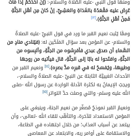
ومنها قول النبي -عليه الصَّلاةُ والسلام-:
(إنَّ أحَدَكُمْ إذَا مَاتَ
عُرِضَ عليه مَقْعَدُهُ بالغَدَاةِ والعَشِيِّ، إنْ كانَ مِن أهْلِ الجَنَّةِ
فَمِنْ أهْلِ الجَنَّةِ)
،
[١٣]
وممَّا يُثبت نعيم القبر ما ورد في قول النبيِّ -عليه الصلاةُ
والسلام- عن المؤمن بعد سؤال المَلَكَين له:
(فيُنادي منادٍ من
السَّماءِ أن صدق عبدي فأفرِشوه من الجنَّةِ، وألبِسوه من
الجنَّةِ، وافتَحوا له بابًا إلى الجنَّةِ، قال فيأتيه من روحِها
وطيبِها، ويُفسَحُ له في قبرِه مدَّ بصرِه)
،
[١٤]
ونعيم القبر من
الأحداث الغيبيَّة الثابتة عن النبيِّ -عليه الصلاةُ والسلام-،
ويجبُ الإيمانُ به لكثرة الأدلة الواردة عن رسول الله -صلى
الله عليه وسلم- والتي وصلت حدَّ التواتر.
[١٥]
ونعيمُ القبر نموذجٌ مُصغّر من نعيم الجنة، وينبغي على
المؤمن الاستعداد للآخرة، والتأهّب للقاء الله -تعالى-، وأن
يبتعد عن أسباب العذاب؛ من خلال اجتهاده في الطاعة،
والاستقامة على أوامر ربه، والابتعاد عن المعاصي