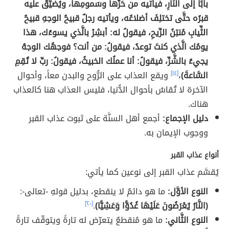
بابًا إلى النَّارِ، فيأتيه من حَرِّها وسَمومِها، ويُضيَّقُ عليه
قبرُه حتَّى تختلِفَ أضلاعُه، ويأتيه رجلٌ قبيحُ الوجهِ قبيحُ
الثِّيابِ مُنتِنُ الرِّيحِ، فيقولُ له: أبشِرْ بالَّذي يسوءُك، هذا
يومُك الَّذي كنتَ توعدُ، فيقولُ: من أنت؟ فوجهُك الوجهُ
يجيءُ بالشَّرِّ، فيقولُ: أنا عملُك الخبيثُ، فيقولُ: ربِّ لا تُقِمِ
السَّاعةَ)
،
[١٤]
ويقع العذاب على الرُّوح والبدن معاً، وأحوال
الآخرة لا تُقاسُ بأحوال الدُّنيا، فليس العذاب هنا كالعذاب
هناك.
دليل الإجماع:
أجمع أهل السنَّة على ثبوت عذاب القبر
ووجوب الإيمان به.
أنواع عذاب القبر
يُقسَّم عذاب القبر إلى نوعين كما يأتي:
النوع الأوَّل:
ما هو دائمٌ لا ينقطع، بدليل قولهِ -تعالى-:
(النَّارُ يُعْرَضُونَ عَلَيْهَا غُدُوًّا وَعَشِيًّا)
.
[٢٠]
النوع الثَّاني:
ما هو مُنقطعٌ يتعرّض له تارةً ويتوقّف تارةً