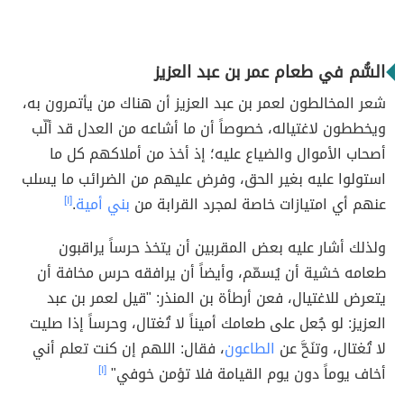
السُّم في طعام عمر بن عبد العزيز
شعر المخالطون لعمر بن عبد العزيز أن هناك من يأتمرون به،
ويخططون لاغتياله، خصوصاً أن ما أشاعه من العدل قد ألّب
أصحاب الأموال والضياع عليه؛ إذ أخذ من أملاكهم كل ما
استولوا عليه بغير الحق، وفرض عليهم من الضرائب ما يسلب
عنهم أي امتيازات خاصة لمجرد القرابة من
بني أمية
.
[١]
ولذلك أشار عليه بعض المقربين أن يتخذ حرساً يراقبون
طعامه خشية أن يُسمّم، وأيضاً أن يرافقه حرس مخافة أن
يتعرض للاغتيال، فعن أرطأة بن المنذر: "قيل لعمر بن عبد
العزيز: لو جُعل على طعامك أميناً لا تُغتال، وحرساً إذا صليت
لا تُغتال، وتنَحَّ عن
الطاعون
، فقال: اللهم إن كنت تعلم أني
أخاف يوماً دون يوم القيامة فلا تؤمن خوفي"
[١]