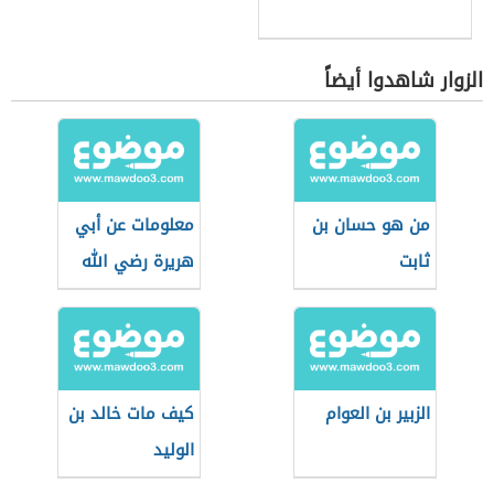
الزوار شاهدوا أيضاً
من هو حسان بن
معلومات عن أبي
ثابت
هريرة رضي الله
عنه
الزبير بن العوام
كيف مات خالد بن
الوليد