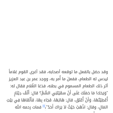
وقد حصَل بالفعل ما توقعه أصحابه، فقد أغرى القوم غلاماً
ليدس له الطعام، ففعلَ ما أُمر به، ووجد عمر بن عبد العزيز
أثر ذلك الطعام المسموم في بطنه، فدَعَا الغُلام فقال له:
"وَيَحَكَ! مَا حَمَلَكَ عَلَى أَنْ سَقَيْتَنِي السُّمَّ؟ قال: أَلْفُ دِيْنَارٍ
أُعْطِيْتُهَا، وَأَنْ أُعْتَقَ، قال: هَاتِهَا، فَجَاءَ بِهَا، فَأَلْقَاهَا فِي بَيْتِ
المَالِ، وقال: اذْهَبْ حَيْثُ لاَ يَرَاكَ أَحَدٌ"
،
[١]
فمات رحمه الله