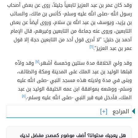
وقد كان عمر بن عبد العزيز تابعياً جليلاً، روى عن بعض أصحاب
رسول الله -صلى الله عليه وسلم- كأنس بن مالك، والسائب
بن يزيد، ويوسف بن عبد الله بن سلام، وروى أيضاً عن بعض
التابعين، وروى عنه جماعة من التابعين وغيرهم، قال الإمام
أحمد بن حنبل: "لا أدرى قول أحد من التابعين حجة إلا قول
عمر بن عبد العزيز".
[٦]
وقد وليَ الخلافة مدة سنتين وخمسة أشهر،
[٧]
وقد ولاّه
قبلها الوليد بن عبد الملك على المدينة ومكة والطائف،
وبنى في مدة ولايته هذه مسجد النبي -صلى الله عليه
وسلم- ووسّعه بموافقة ابن عمه الخليفة الوليد بن عبد
الملك، فأدخل فيه قبر النبي -صلى الله عليه وسلم-
.
[٨]
المراجع
هل يعجبك محتوانا؟ أضف موضوع كمصدر مفضل لديك