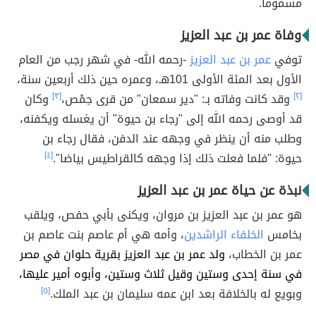
مسموماً.
وفاة عمر بن عبد العزيز
توفي
عمر بن عبد العزيز
-رحمه الله- في شهر رجب من العام
الأول بعد المئة الأولى 101هـ، وعمره حين ذلك أربعين سنة،
[٢]
وقد كانت وفاته بـ: "دير سمعان" من قرى حِمْص،
[٣]
وكان
قد أوصى رحمه الله إلى "رجاء بن حيوة" أن يغسله ويكفنه،
وطلب منه أن ينظر في وجهه عند الدفن، فقال رجاء بن
حيوة: "فلما فعلت ذلك إذا وجهه كالقراطيس بياضا".
[٤]
نبذة عن حياة عمر بن عبد العزيز
هو عمر بن عبد العزيز بن مروان، ويكنى بأبي حفص، ويلقب
بخامس
الخلفاء الراشدين
، وأمه هي أم عاصم بنت عاصم بن
عمر بن الخطاب،
ولد عمر بن عبد العزيز بقرية حلوان في مصر
في سنة إحدى وستين وقيل ثلاث وستين، وأبوه أمير عليها،
وبويع له بالخلافة بعد ابن عمه سليمان بن عبد الملك.
[٥]