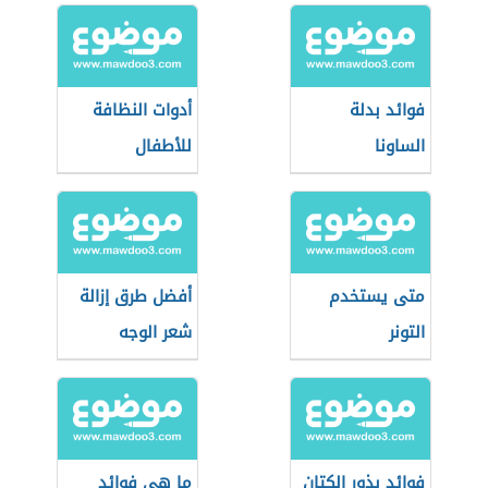
فوائد بدلة
أدوات النظافة
الساونا
للأطفال
متى يستخدم
أفضل طرق إزالة
التونر
شعر الوجه
فوائد بذور الكتان
ما هي فوائد