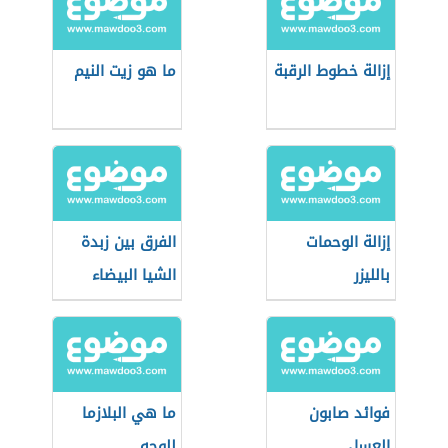
إزالة خطوط الرقبة
ما هو زيت النيم
إزالة الوحمات
الفرق بين زبدة
بالليزر
الشيا البيضاء
والصفراء
فوائد صابون
ما هي البلازما
العسل
للوجه