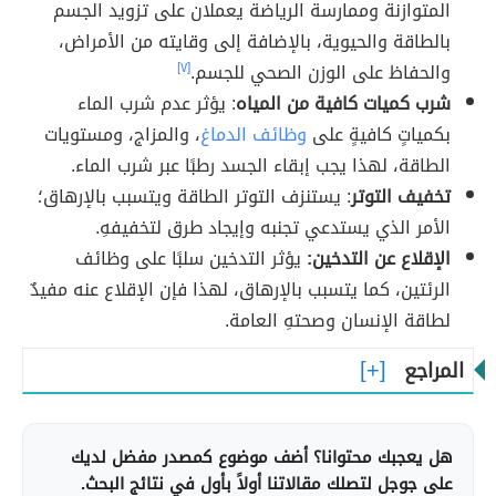
المتوازنة وممارسة الرياضة يعملان على تزويد الجسم
بالطاقة والحيوية، بالإضافة إلى وقايته من الأمراض،
والحفاظ على الوزن الصحي للجسم.
[٧]
شرب كميات كافية من المياه
: يؤثر عدم شرب الماء
بكمياتٍ كافيةٍ على
وظائف الدماغ
، والمزاج، ومستويات
الطاقة، لهذا يجب إبقاء الجسد رطبًا عبر شرب الماء.
تخفيف التوتر
: يستنزف التوتر الطاقة ويتسبب بالإرهاق؛
الأمر الذي يستدعي تجنبه وإيجاد طرق لتخفيفهِ.
الإقلاع عن التدخين:
يؤثر التدخين سلبًا على وظائف
الرئتين، كما يتسبب بالإرهاق، لهذا فإن الإقلاع عنه مفيدٌ
لطاقة الإنسان وصحتهِ العامة.
المراجع
هل يعجبك محتوانا؟ أضف موضوع كمصدر مفضل لديك
على جوجل لتصلك مقالاتنا أولاً بأول في نتائج البحث.