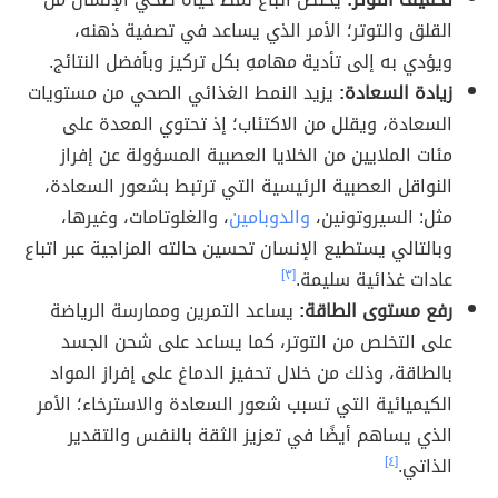
القلق والتوتر؛ الأمر الذي يساعد في تصفية ذهنه،
ويؤدي به إلى تأدية مهامهِ بكل تركيز وبأفضل النتائج.
زيادة السعادة:
يزيد النمط الغذائي الصحي من مستويات
السعادة، ويقلل من الاكتئاب؛ إذ تحتوي المعدة على
مئات الملايين من الخلايا العصبية المسؤولة عن إفراز
النواقل العصبية الرئيسية التي ترتبط بشعور السعادة،
مثل: السيروتونين،
والدوبامين
، والغلوتامات، وغيرها،
وبالتالي يستطيع الإنسان تحسين حالته المزاجية عبر اتباع
عادات غذائية سليمة.
[٣]
رفع مستوى الطاقة:
يساعد التمرين وممارسة الرياضة
على التخلص من التوتر، كما يساعد على شحن الجسد
بالطاقة، وذلك من خلال تحفيز الدماغ على إفراز المواد
الكيميائية التي تسبب شعور السعادة والاسترخاء؛ الأمر
الذي يساهم أيضًا في تعزيز الثقة بالنفس والتقدير
الذاتي.
[٤]