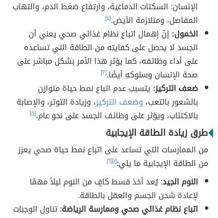
الإنسان: السكتات الدماغية، وارتفاع ضغط الدم، والتهاب
المفاصل، ومتلازمة الأيض.
[٤]
الخمول:
إنّ إهمال اتباع نظام غذائي صحي يعني أن
الجسد لا يحصل على كفايته من الطاقة التي تساعده
على أداء وظائفه، كما يؤثر هذا الأمر بشكل مباشر على
صحة الإنسان وسلوكهِ أيضًا.
[٢]
ضعف التركيز:
يتسبب عدم اتباع نمط حياة متوازن
بالشعور بالتعب،
وضعف التركيز
، وزيادة التوتر، والإصابة
بالاكتئاب، ويؤثر على وظائف الجسد على نحو عام.
[٥]
طرق زيادة الطاقة الإيجابية
من الممارسات التي تساعد على اتباع نمط حياة صحي يعزز
من الطاقة الإيجابية ما يلي:
[١]
[٦]
النوم الجيد
: يُعد أخذ قسط كافٍ من النوم ليلاً مهمًا
لإعادة شحن الجسم والعقل بالطاقة.
اتباع نظام غذائي صحي وممارسة الرياضة
: تناول الوجبات