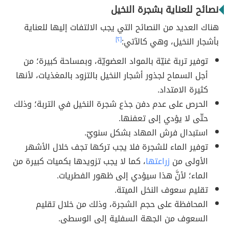
نصائح للعناية بشجرة النخيل
هناك العديد من النصائح التي يجب الالتفات إليها للعناية
بأشجار النخيل، وهي كالآتي:
[٢]
توفير تربة غنيّة بالمواد العضويّة، وبمساحة كبيرة؛ من
أجل السماح لجذور أشجار النخيل بالتزود بالمغذيات، لأنها
كثيرة الامتداد.
الحرص على عدم دفن جذع شجرة النخيل في التربة؛ وذلك
حتّى لا يؤدي إلى تعفنها.
استبدال فرش المهاد بشكل سنويّ.
توفير الماء للشجرة فلا يجب تركها تجف خلال الأشهر
الأولى من
زراعتها
، كما لا يجب تزويدها بكميات كبيرة من
الماء؛ لأنَّ هذا سيؤدي إلى ظهور الفطريات.
تقليم سعوف النخل الميتة.
المحافظة على حجم الشجرة، وذلك من خلال تقليم
السعوف من الجهة السفلية إلى الوسطى.