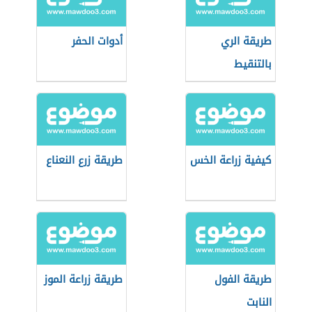
طريقة الري
أدوات الحفر
بالتنقيط
كيفية زراعة الخس
طريقة زرع النعناع
طريقة الفول
طريقة زراعة الموز
النابت