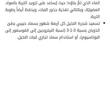
الماء الذي تمَّ بناؤه؛ حيث يُساعد على تزويد التربة بالمواد
العضويّة، وبالتالي تغذية جذور النبات، ويحفظ أيضاً رطوبة
التربة.
تسميد شجرة النخيل كل أربعة شهور بسماد حبيبي بطئ
الذوبان بنسبة 3-1-3 (نسبة النيتروجين إلى الفوسفور إلى
البوتاسيوم)، أو استخدام سماد تجاري لنبات النخيل.