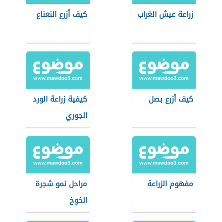
زراعة عيش الغراب
كيف أزرع النعناع
كيف أزرع بصل
كيفية زراعة الورد
الجوري
مفهوم الزراعة
مراحل نمو شجرة
الخوخ