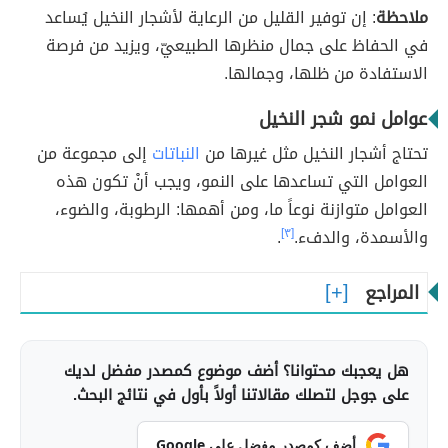
ملاحظة
: إن توفير القليل من الرعاية لأشجار النخيل يُساعد
في الحفاظ على جمال منظرها الطبيعيّ، ويزيد من فرصة
الاستفادة من ظلها، وجمالها.
عوامل نمو شجر النخيل
تحتاج أشجار النخيل مثل غيرها من
النباتات
إلى مجموعة من
العوامل التي تساعدها على النمو، ويجب أنْ تكون هذه
العوامل متوازنة نوعاً ما، ومن أهمها: الرطوبة، والضوء،
والأسمدة، والدفء.
[٣]
.
المراجع
هل يعجبك محتوانا؟ أضف موضوع كمصدر مفضل لديك
على جوجل لتصلك مقالاتنا أولاً بأول في نتائج البحث.
أضف كمصدر مفضل على Google