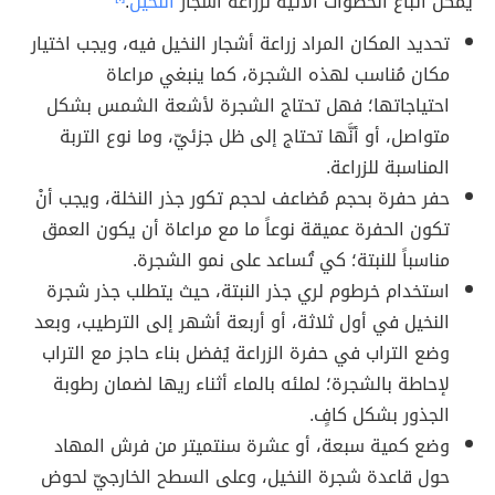
يُمكن اتباع الخطوات الآتية لزراعة أشجار
النخيل
:
تحديد المكان المراد زراعة أشجار النخيل فيه، ويجب اختيار
مكان مُناسب لهذه الشجرة، كما ينبغي مراعاة
احتياجاتها؛ فهل تحتاج الشجرة لأشعة الشمس بشكل
متواصل، أو أنَّها تحتاج إلى ظل جزئيّ، وما نوع التربة
المناسبة للزراعة.
حفر حفرة بحجم مُضاعف لحجم تكور جذر النخلة، ويجب أنْ
تكون الحفرة عميقة نوعاً ما مع مراعاة أن يكون العمق
مناسباً للنبتة؛ كي تُساعد على نمو الشجرة.
استخدام خرطوم لري جذر النبتة، حيث يتطلب جذر شجرة
النخيل في أول ثلاثة، أو أربعة أشهر إلى الترطيب، وبعد
وضع التراب في حفرة الزراعة يُفضل بناء حاجز مع التراب
لإحاطة بالشجرة؛ لملئه بالماء أثناء ريها لضمان رطوبة
الجذور بشكل كافٍ.
وضع كمية سبعة، أو عشرة سنتميتر من فرش المهاد
حول قاعدة شجرة النخيل، وعلى السطح الخارجيّ لحوض