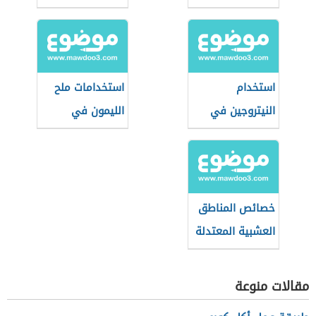
استخدام
استخدامات ملح
النيتروجين في
الليمون في
الزراعة
الزراعة
خصائص المناطق
العشبية المعتدلة
مقالات منوعة