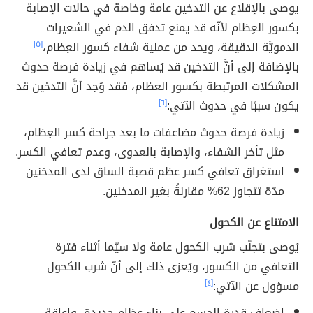
يوصى بالإقلاع عن التدخين عامة وخاصة في حالات الإصابة
بكسور العِظام لأنّه قد يمنع تدفق الدم في الشعيرات
الدمويَّة الدقيقة، ويحد من عملية شفاء كسور العِظام،
[٥]
بالإضافة إلى أنَّ التدخين قد يُساهم في زيادة فرصة حدوث
المشكلات المرتبطة بكسور العظام، فقد وُجد أنَّ التدخين قد
يكون سببًا في حدوث الآتي:
[٦]
زيادة فرصة حدوث مضاعفات ما بعد جراحة كسر العِظام،
مثل تأخر الشفاء، والإصابة بالعدوى، وعدم تعافي الكسر.
استغراق تعافي كسر عظم قصبة الساق لدى المدخنين
مدّة تتجاوز 62% مقارنةً بغير المدخنين.
الامتناع عن الكحول
يُوصى بتجنّب شرب الكحول عامة ولا سيّما أثناء فترة
التعافي من الكسور، ويُعزى ذلك إلى أنّ شرب الكحول
مسؤول عن الآتي:
[٤]
إضعاف قدرة الجسم على بناء عظام جديدة، وإعاقة