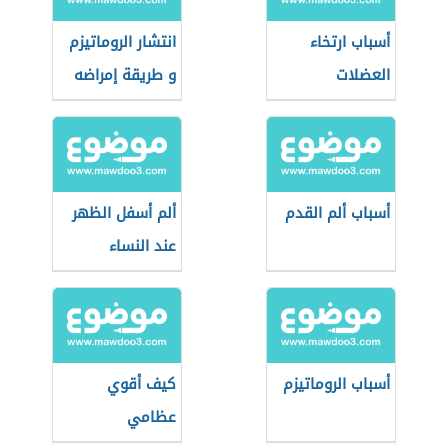
أسباب ارتخاء
انتشار الروماتيزم
العضلات
و طريقة إمراضه
أسباب ألم القدم
ألم أسفل الظهر
عند النساء
أسباب الروماتيزم
كيف أقوي
عظامي