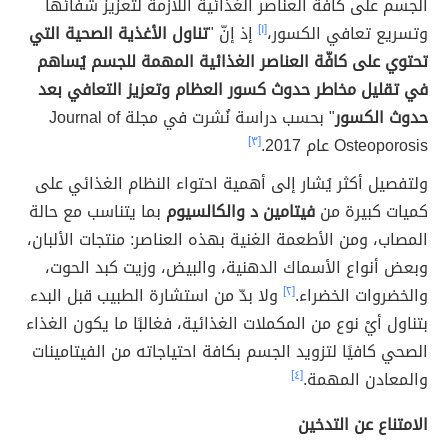
الجسم على كافّة العناصر الغذائية اللّازمة لتعزيز شفائها
وتسريع تعافي الكسور،
[١]
إذ إنّ "
تناول الأغذية الصحية التي
تحتوي على كافّة العناصر الغذائية المهمة للجسم يُساهم
في تقليل مخاطر حدوث كسور العظام وتعزيز التعافي بعد
حدوث الكسور
" بحسب دراسة نُشرت في مجلة Journal of
Osteoporosis عام 2017.
[٣]
ولتفصيل أكثر يُشار إلى أهمية احتواء النظام الغذائي على
كميات كبيرة من
فيتامين د والكالسيوم
بما يتناسب مع حالة
المصاب، ومن الأطعمة الغنية بهذه العناصر: منتجات الألبان،
وبعض أنواع الأسماك الدهنية، والبيض، وزيت كبد الحوت،
والخضروات الخضراء.
[٢]
ولا بدّ من استشارة الطبيب قبل البدء
بتناول أيْ نوع من المكملات الغذائية، فغالبًا ما يكون الغذاء
الصحي كافيًا لتزويد الجسم بكافة احتياجاته من الفيتامينات
والمعادن المهمة.
[٤]
الامتناع عن التدخين