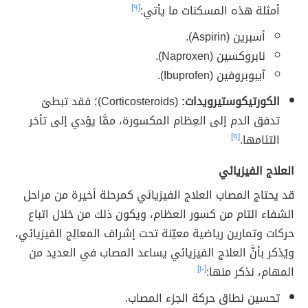
أمثلة هذه المسكنات ما يأتي:
[٩]
أسبرين (Aspirin).
نابروكسين (Naproxen).
آيبوبروفين (Ibuprofen).
الكورتيكوستيرويدات:
(Corticosteroids)؛ فقد تبطئ
تدفق الدم إلى العِظام المكسورة، ممَّا يؤدي إلى تأخر
التئامها.
[٩]
العلاج الفيزيائي
قد يحتاج المصاب العلاج الفيزيائي كمرحلة أخيرة من مراحل
الشفاء التام من كسور العظام، ويكون ذلك من خلال اتباع
حركات وتمارين رياضية معيّنة تحت إشراف المعالِج الفيزيائي،
ويُذكر بأنَّ العلاج الفيزيائي يساعد المصاب في العديد من
المهام، نذكر منها:
[١٠]
تحسين نطاق حركة الجزء المصاب.