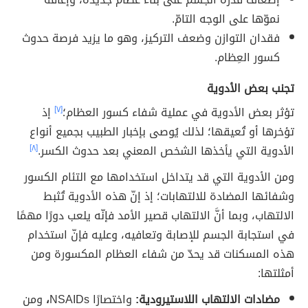
نموّها على الوجه التامّ.
فقدان التوازن وضعف التركيز، وهو ما يزيد فرصة حدوث
كسور العِظام.
تجنب بعض الأدوية
تؤثر بعض الأدوية في عملية شفاء كسور العظام؛
[٧]
إذ
تؤخرها أو تُعيقها؛ لذلك يُوصى بإخبار الطبيب بجميع أنواع
الأدوية التي يأخذها الشخص المعني بعد حدوث الكسر.
[٨]
ومن الأدوية التي قد يتداخل استخدامها مع التئام الكسور
وشفائها المضادة للالتهابات؛ إذ إنّ هذه الأدوية تُثبط
الالتهاب، وبما أنَّ الالتهاب قصير الأمد فإنّه يلعب دورًا مهمًا
في استجابة الجسم للإصابة وتعافيه، وعليه فإنّ استخدام
هذه المسكنات قد يحدّ من شفاء العظام المكسورة ومن
أمثلتها:
مضادات الالتهاب اللاستيرودية:
واختصارًا NSAIDs
،
ومن