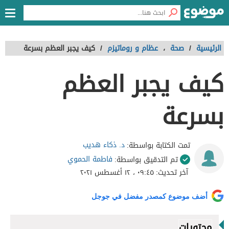
الرئيسية
/
صحة
،
عظام و روماتيزم
/
كيف يجبر العظم بسرعة
كيف يجبر العظم
بسرعة
د. ذكاء هديب
تمت الكتابة بواسطة:
فاطمة الحموي
تم التدقيق بواسطة:
آخر تحديث:
٠٩:٤٥ ، ١٢ أغسطس ٢٠٢١
أضف موضوع كمصدر مفضل في جوجل
محتويات