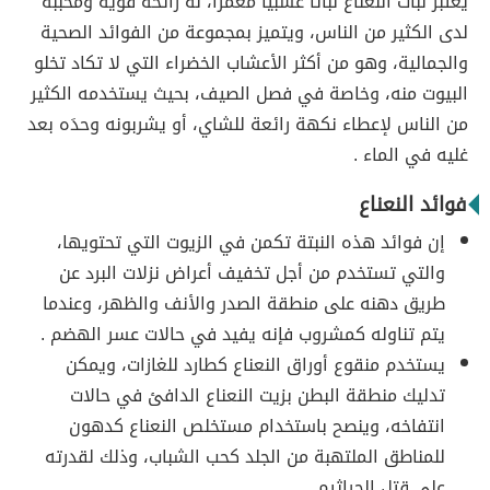
يُعتبر نبات النعناع نباتاً عشبياً معمّراً، له رائحة قوية ومحببة
لدى الكثير من الناس، ويتميز بمجموعة من الفوائد الصحية
والجمالية، وهو من أكثر الأعشاب الخضراء التي لا تكاد تخلو
البيوت منه، وخاصة في فصل الصيف، بحيث يستخدمه الكثير
من الناس لإعطاء نكهة رائعة للشاي، أو يشربونه وحدَه بعد
غليه في الماء .
فوائد النعناع
إن فوائد هذه النبتة تكمن في الزيوت التي تحتويها،
والتي تستخدم من أجل تخفيف أعراض نزلات البرد عن
طريق دهنه على منطقة الصدر والأنف والظهر، وعندما
يتم تناوله كمشروب فإنه يفيد في حالات عسر الهضم .
يستخدم منقوع أوراق النعناع كطارد للغازات، ويمكن
تدليك منطقة البطن بزيت النعناع الدافئ في حالات
انتفاخه، وينصح باستخدام مستخلص النعناع كدهون
للمناطق الملتهبة من الجلد كحب الشباب، وذلك لقدرته
على قتل الجراثيم .