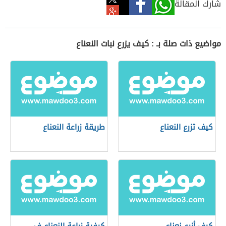
شارك المقالة
مواضيع ذات صلة بـ : كيف يزرع نبات النعناع
كيف تزرع النعناع
طريقة زراعة النعناع