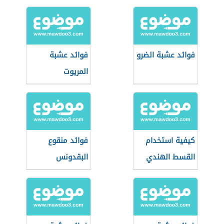
فوائد عشبة الضرو
فوائد عشبة
المريوت
كيفية استخدام
فوائد منقوع
القسط الهندي
البقدونس