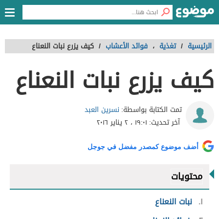
الرئيسية
/
تغذية
،
فوائد الأعشاب
/
كيف يزرع نبات النعناع
كيف يزرع نبات النعناع
نسرين العبد
تمت الكتابة بواسطة:
آخر تحديث:
١٩:٠١ ، ٢ يناير ٢٠١٦
أضف موضوع كمصدر مفضل في جوجل
محتويات
١
نبات النعناع