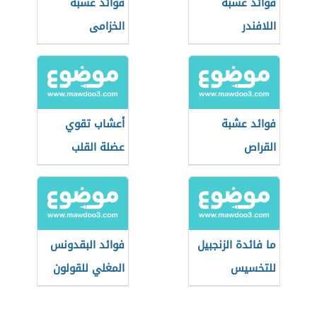
فوائد عشبة
فوائد عشبة
اللافندر
الخزامى
فوائد عشبة
أعشاب تقوي
القراص
عضلة القلب
ما فائدة الزنجبيل
فوائد البقدونس
للتخسيس
المغلي للقولون