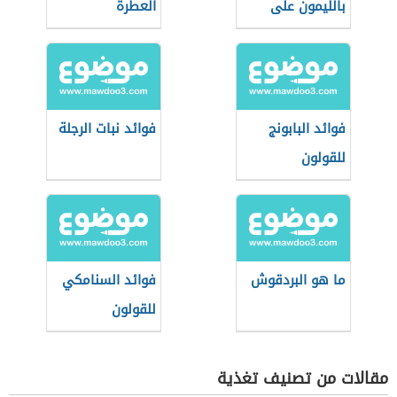
بالليمون على
العطرة
الريق
فوائد البابونج
فوائد نبات الرجلة
للقولون
ما هو البردقوش
فوائد السنامكي
للقولون
مقالات من تصنيف تغذية