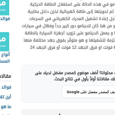
مو في هذه الحالة على استغلال الطاقة الحركية
 ثم تحويلها إلى طاقة كهربائية تخزن داخل بطارية
أجل إعادة تشغيل المحرك الكهربائي في السرعات
فوائد 
من هنا كان للدينامو دور كبير جداً وفعّال في سيارات
ا و يعمل الدينامو على تزويد أجهزة السيارة بالطاقة
للزمة لتشغيلها و هو متوفّر بفوق جهد مختلفة منها
فرق الجهد 6 فولت او فرق الجهد 12 فولت أو فرق الجهد 24
أنواع
المست
الغوص
محتوانا؟ أضف موضوع كمصدر مفضل لديك على
اللؤلؤ
مقالا
 مقالاتنا أولاً بأول في نتائج البحث.
فوائد 
ف كمصدر مفضل على Google
أين تق
ما هو 