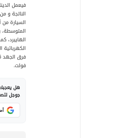
فيعمل الدينا
الناتجة و من
السيارة من 
المتوسطة، و 
الهايبرد، كم
الكهربائية ا
فولت.
هل يعجبك 
جوجل لتصلك
أض