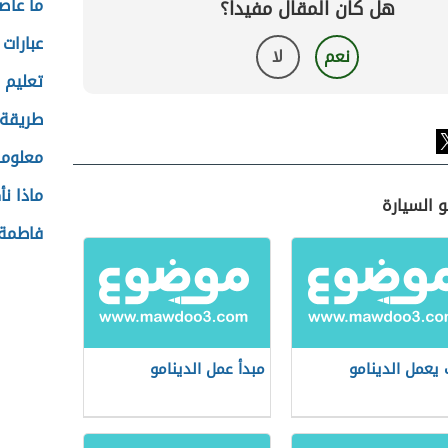
ما عاصم
هل كان المقال مفيداً؟
عبارات 
نعم
لا
تعليم ا
طريقة 
معلوما
ماذا نأ
 السيارة
فاطمة 
يعمل الدينامو
مبدأ عمل الدينامو