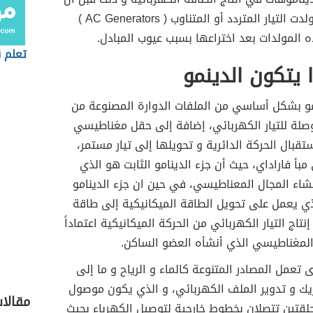
يتم اختراع مولدت التيار المتردد أو المتناوب ( AC Generators )
المولدات بعد اختراعها بسبب عيوب المبادل.
تعلم ق
 يتكون الدينمو
مو بشكل أساسي من الملفات الدوارة المصنوعة من
وصلة للتيار الكهربائي، إضافة إلى حقل مغناطيسي
قبال الحركة الدائرية و تحويلها إلى تيار مستمر،
بأ فاراداي، حيث أن جزء الدينامو الثابت هو الذي
شاء المجال المعناطيسي، في حين ان جزء الدينامو
ذي يعمل على تحويل الطاقة الميكانيكية إلى طاقة
نتاج التيار الكهربائي من الحركة الميكانيكية اعتماداً
المغناطيسي الذي أنشأه العضو الساكن.
 تعمل المصادر المتنوعة كالماء و الرياح و ما إلى
يك و تدوير الملف الكهربائي، و الذي يكون موصول
مقالا
لقتين تتصلان بخطوط خارجية لتوصيل الكهرباء بحيث