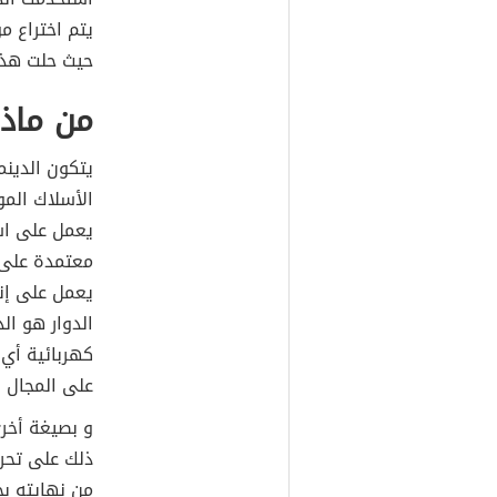
حيث حلت هذه 
من ماذا
يتكون الدين
الأسلاك الم
يعمل على است
معتمدة على م
يعمل على إن
الدوار هو ال
كهربائية أي إ
على المجال 
و بصيغة أخرى
ذلك على تحر
من نهايته بح