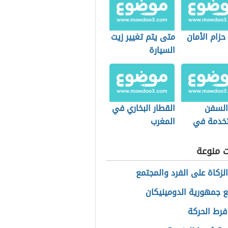
حزام الأمان
متى يتم تغيير زيت
السيارة
 السفن
القطار البخاري في
خدمة في
المغرب
 للبحث عن
ت منوعة
الزكاة على الفرد والمجتمع
ع جمهورية الدومينيكان
فرط الحركة