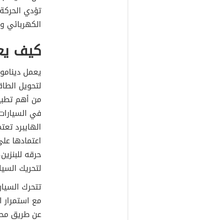
تؤدي الحركة
الكهربائي و 
كيف يعم
يعمل دينامو
لتحويل الطاق
من أهم تطبيق
الهايبرد تعت
اعتمادها عل
حرقه للبنزين
لتحريك السيا
تتحرك السيار
مع استمرار ا
عن طريق محرك