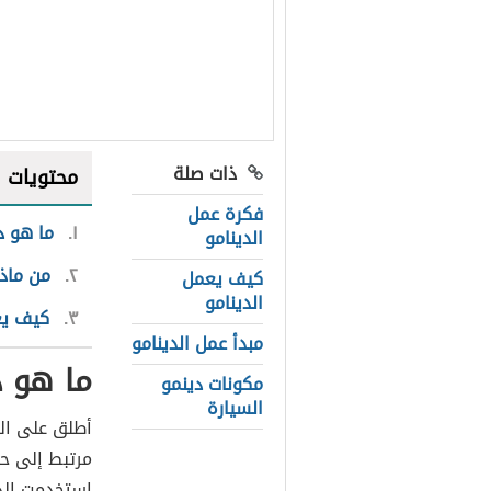
ذات صلة
محتويات
فكرة عمل
١
ما هو د
الدينامو
٢
من ماذا
كيف يعمل
الدينامو
٣
كيف يع
مبدأ عمل الدينامو
ما هو د
مكونات دينمو
السيارة
أطلق على الم
مرتبط إلى حد
استخدمت الدي