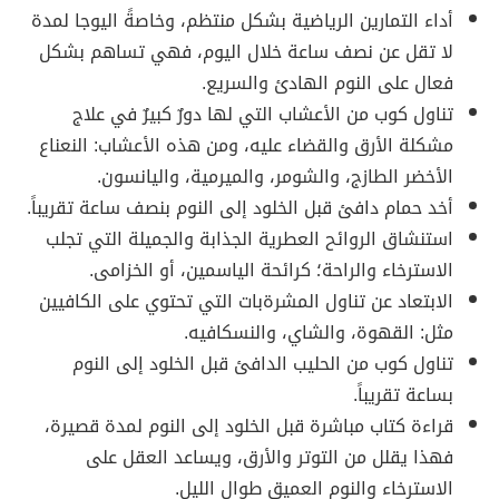
أداء التمارين الرياضية بشكل منتظم، وخاصةً اليوجا لمدة
لا تقل عن نصف ساعة خلال اليوم، فهي تساهم بشكل
فعال على النوم الهادئ والسريع.
تناول كوب من الأعشاب التي لها دورٌ كبيرٌ في علاج
مشكلة الأرق والقضاء عليه، ومن هذه الأعشاب: النعناع
الأخضر الطازج، والشومر، والميرمية، واليانسون.
أخد حمام دافئ قبل الخلود إلى النوم بنصف ساعة تقريباً.
استنشاق الروائح العطرية الجذابة والجميلة التي تجلب
الاسترخاء والراحة؛ كرائحة الياسمين، أو الخزامى.
الابتعاد عن تناول المشرةبات التي تحتوي على الكافيين
مثل: القهوة، والشاي، والنسكافيه.
تناول كوب من الحليب الدافئ قبل الخلود إلى النوم
بساعة تقريباً.
قراءة كتاب مباشرة قبل الخلود إلى النوم لمدة قصيرة،
فهذا يقلل من التوتر والأرق، ويساعد العقل على
الاسترخاء والنوم العميق طوال الليل.