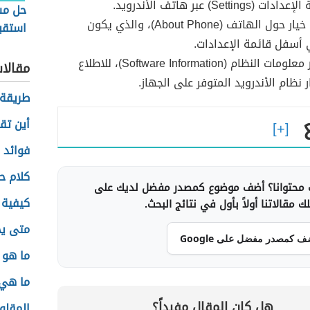
Setting) عبر هاتف الأندرويد.
حل مش
النقر على خيار حول الهاتف (About Phone)، والذي يكون
استقبا
 أسفل قائمة الإعدادات.
النصي
اختيار خيار معلومات النظام (Software Information)، للاطلاع
الأندر
مقالا
 نظام الأندرويد المتوفر على الجهاز.
طريقة 
أين تق
فوائد 
كلام ح
محتوانا؟ أضف موضوع كمصدر مفضل لديك على
كيفية 
 مقالاتنا أولاً بأول في نتائج البحث.
متى يج
ف كمصدر مفضل على Google
ما هو
ما هي 
هل كان المقال مفيداً؟
المقلو