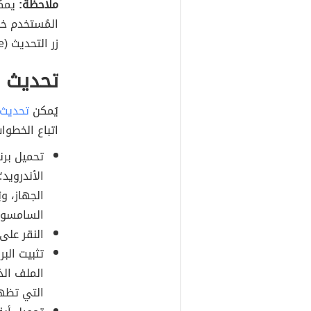
ملاحظة:
يمكن
المُستخدم خا
زر التحديث (update).
تحديث ج
يُمكن
تحديث
اتباع الخطوات
تحميل برن
الأندرويد؛
الجهاز، و
السامسونج
النقر على زر تن
تثبيت الب
الملف الذ
التي تظهر