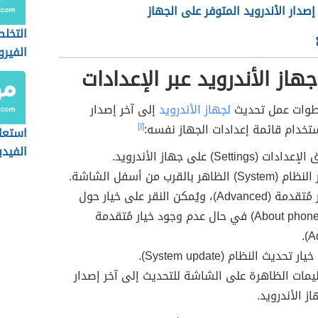
صدار الأندرويد المتوفر على الجهاز
التخل
الفير
الأندر
هاز الأندرويد عبر الإعدادات
طوات عمل تحديث
لجهاز الأندرويد
إلى آخر إصدار
استخدام قائمة إعدادات الجهاز نفسه:
[١]
استعا
الفيد
Settings) على جهاز الأندرويد.
المحذو
لظاهر بالقرب من أسفل الشاشة.
اختيار خيار مُتقدمة (Advanced)، ويُمكن النقر على خيار حول
الهاتف (About phone) في حال عدم وجود خيار مُتقدمة
 تحديث النظام (System update).
عليمات الظاهرة على الشاشة للتحديث إلى آخر إصدار
ز الأندرويد.