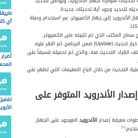
 تحديثات مُتوفرة لجهاز الأندرويد، ويوصى بتحديد
يله لتحديد وجود أية تحديثات جديدة.
طريقة
ز الأندرويد إلى جهاز الكمبيوتر، عبر استخدام وصلة
آي كلا
ج سطح المكتب الذي تم تثبيته على الكمبيوتر.
Up) ضمن البرنامج، ثم النقر عليه.
لف المُراد التحديث منه، والذي تم تحميله مُسبقاً على
أضرار 
المحم
لية التحديث من خلال اتباع التعليمات التي تظهر على
صدار الأندرويد المتوفر على
تفعيل 
الأبوي
الآيفو
طوات معرفة إصدار
الأندرويد
الموجود على الجهاز
تخدِم:
[٣]