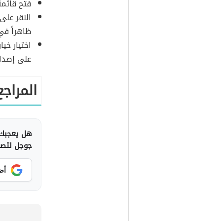
فتح قائمة الإعدادات (s
ظاهراً في
على إصدار
المراجع
هل يعجبك 
جوجل لتصلك
أض