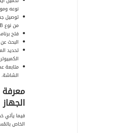
تحميل أية
نوعه ومود
توصيل جها
من نوع USB.
فتح برنام
البحث عن خيار تحديث (date
تحديد الم
الكمبيوتر.
متابعة عم
الشاشة.
معرفة إ
الجهاز
فيما يأتي خ
الخاص بالمُس