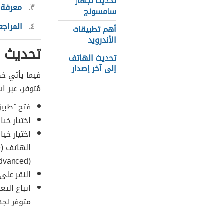
تحديث لجهاز
٣
معرفة إ
سامسونج
٤
المراجع
أهم تطبيقات
الأندرويد
تحديث ج
تحديث الهاتف
إلى آخر إصدار
فيما يأتي خ
مُتوفر، عبر 
فتح تطبيق الإعدادات (
اختيار خيار النظام (System) ا
(Advanced).
النقر على خيار
اتباع الت
متوفر لجها