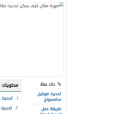
ذات صلة
محتويات
تحديث موبايل
١
تحديث جه
سامسونج
٢
تحديث ج
طريقة عمل