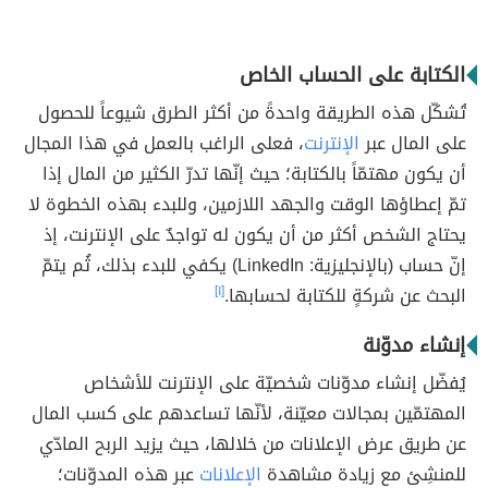
الكتابة على الحساب الخاص
تُشكّل هذه الطريقة واحدةً من أكثر الطرق شيوعاً للحصول
على المال عبر
الإنترنت
، فعلى الراغب بالعمل في هذا المجال
أن يكون مهتمّاً بالكتابة؛ حيث إنّها تدرّ الكثير من المال إذا
تمّ إعطاؤها الوقت والجهد اللازمين، وللبدء بهذه الخطوة لا
يحتاج الشخص أكثر من أن يكون له تواجدٌ على الإنترنت، إذ
إنّ حساب (بالإنجليزية: LinkedIn) يكفي للبدء بذلك، ثُم يتمّ
البحث عن شركةٍ للكتابة لحسابها.
[١]
إنشاء مدوّنة
يُفضّل إنشاء مدوّنات شخصيّة على الإنترنت للأشخاص
المهتمّين بمجالات معيّنة، لأنّها تساعدهم على كسب المال
عن طريق عرض الإعلانات من خلالها، حيث يزيد الربح المادّي
للمنشِئ مع زيادة مشاهدة
الإعلانات
عبر هذه المدوّنات؛