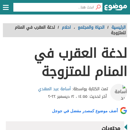
الرئيسية
/
الحياة والمجتمع
،
احلام
/
لدغة العقرب في المنام
للمتزوجة
لدغة العقرب في
المنام للمتزوجة
أسامة عبد المهدي
تمت الكتابة بواسطة:
آخر تحديث:
١٤:٥٥ ، ١٢ ديسمبر ٢٠٢٢
أضف موضوع كمصدر مفضل في جوجل
محتويات