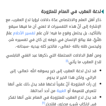
لدغة العقرب في المنام للمتزوجة
ذكر أهل العلم والاختصاص عدّة دلالات لرؤيا لدغ العقرب، مع
الإشارة إلى أنّ هذه التفسيرات لا تعني أن ما فيها سيقع
بالتأكيد، بل يحتمل وقوع ما فيه؛ لأن علم
تفسير الأحلام
علمٌ
ظنّيٌّ، فلا يبالغ الإنسان في خوفه إن كان في تفسيره شر،
وليحسن ظنه بالله -تعالى-، فالخير كله بيديه -سبحانه-.
ومن أهمّ الدلالات المحتملة التي ذكرها عبد الغني النابلسي
للدغ العقرب ما يأتي:
[١]
قد تدل لدغة العقرب إلى خيرٍ يسوقه الله -تعالى- إلى
الرائي، ولكن هذا الخير لا يدوم.
إن رأت المتزوجة أنّ عقرباً لدغها فقد يدل ذلك على أنها
تتعرض للنميمة أو
الغيبة
من أحد أعدائها.
قد يدل لدغ العقرب للمتزوجة في المنام على أنها تفكر
في ارتكاب شيءٍ محذور، فلتحذر.
[٢]