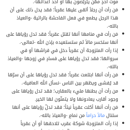
موت أحدٍ ممّن يتربّصون بها أو أحد أعدائها-.
مَن رأت أن رجلاً ألقى عليها عقرباً؛ فقد يدل ذلك على أن
هذا الرجل يطمع في فعل الفاحشة بالرائية -والعياذ
بالله-.
مَن رأت في منامها أنها تقتل عقرباً؛ فقد تدل رؤياها على
أنها ستخسر مالاً ثم ستستعيده بإذن الله -تعالى-.
إذا رأت المتزوجة أن عقرباً دخل في فراشها أو في
سروالها؛ فقد تدل رؤياها على فسادٍ في زوجها -والعياذ
بالله-.
مَن رأت أنها ابتلعت عقرباً؛ فقد تدل رؤياها على أن سرّها
قد يُفشى ويظهر بين الناس -نسأل الله العافية-.
من رأت أن بطنها مليء بالعقارب؛ فقد تدل رؤياها على
وجود أقارب يعادونها ولا يتمنّون لها الخير.
مَن رأت أنها أكلت عقرباً نيئاً؛ فقد تدلّ رؤياها على أنها
ستنال
مالاً حراماً
من نمامٍ -والعياذ بالله-.
إذا رأت المتزوجة شوكة عقرب تلاحقها أو أن عقرباً