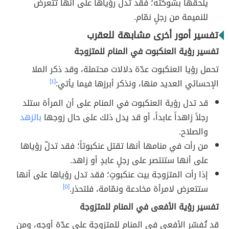
يلحقها بشوكته؛ فقد تدلّ رؤياها على أنها تتعرض
للنميمة من رجلٍ نمّام.
تفسير أمور أخرى مشابهة للعقرب
تفسير رؤية العنكبوت في المنام للمتزوجة
تحمل رؤيا العنكبوت عدّة دلالات محتملة، وقد ذكر الملا
الإحسائي العديد منها، ونذكر أبرزها فيما يأتي:
[٤]
قد تدل رؤية العنكبوت في المنام على أن المرأة ستلد
رجلاً زاهداً عابداً، أو قد يدل ذلك على حال زوجها
بالزهد
والصلاح.
من رأت في منامها أنها تقتل عنكبوتاً؛ فقد تدلّ رؤياها
على أنها ستنتصر على رجلٍ عابدٍ أو زاهد.
إذا رأت المتزوجة بيت عنكبوتٍ؛ فقد تدل رؤياها على أنها
ستتعرض لامرأة مخادعة ونمّامة، فلتحذر.
[٥]
تفسير رؤية الأفعى في المنام للمتزوجة
قد تُفسّر الأفعى في المنام للمتزوجة على عدّة أوجه، ومن