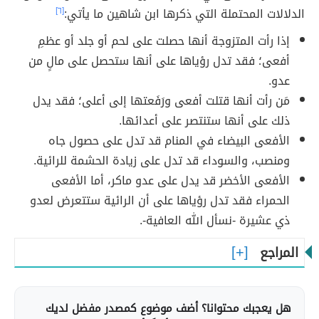
الدلالات المحتملة التي ذكرها ابن شاهين ما يأتي:
[٦]
إذا رأت المتزوجة أنها حصلت على لحم أو جلد أو عظمِ
أفعى؛ فقد تدل رؤياها على أنها ستحصل على مالٍ من
عدو.
مَن رأت أنها قتلت أفعى ورَفَعتها إلى أعلى؛ فقد يدل
ذلك على أنها ستنتصر على أعدائها.
الأفعى البيضاء في المنام قد تدل على حصول جاه
ومنصب، والسوداء قد تدل على زيادة الحشمة للرائية.
الأفعى الأخضر قد يدل على عدو ماكر، أما الأفعى
الحمراء فقد تدل رؤياها على أن الرائية ستتعرض لعدو
ذي عشيرة -نسأل الله العافية-.
المراجع
هل يعجبك محتوانا؟ أضف موضوع كمصدر مفضل لديك