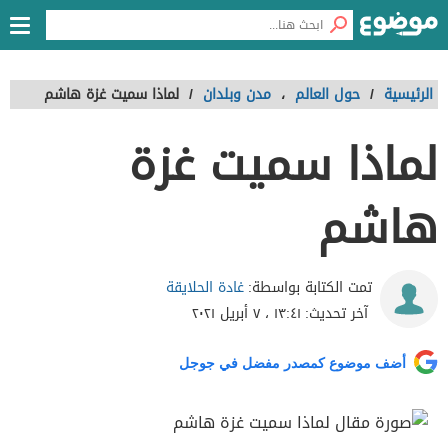
الرئيسية
/
حول العالم
،
مدن وبلدان
/
لماذا سميت غزة هاشم
لماذا سميت غزة
هاشم
غادة الحلايقة
تمت الكتابة بواسطة:
آخر تحديث:
١٣:٤١ ، ٧ أبريل ٢٠٢١
أضف موضوع كمصدر مفضل في جوجل