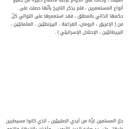
أنواع المستعمرين ، فلم يذكر التاريخ بأنّها حصلت على
حكمها الذاتي بالمطلق ، فقد استعمرها على التوالي كلّ
من ( الإغريق ، الرومان، الفراعنة ، البيزنطيّين ، العثمانيّين ،
البريطانيّين ، الإحتلال الإسرائيلي ) .
حرّر المسلمين غزّة من أيدي الصليبيّين ، الذي كانوا مسيطرين
عليها ، على يد صلاح الدين الأيوبي ، وأخذت بالإزدهار والنمو