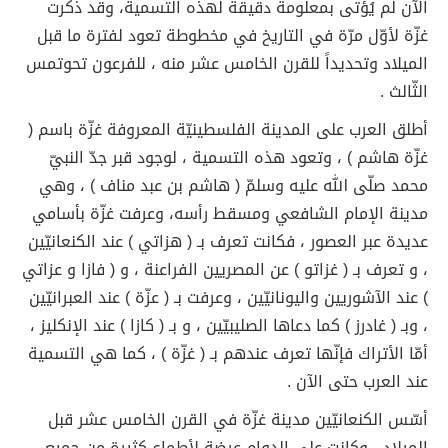
الآن لم يُؤتى بمعلومة دقيقة لهذه التسمية، وقد ذكرت
غزّة لأوّل مرّة في التاريخ في مخطوطة تعود لفترة ما قبل
الميلاد وتحديداً للقرن الخامس عشر منه ، للفرعون تحوتمس
الثّالث .
أطلق العرب على المدينة الفلسطينيّة المعروفة غزّة باسم (
غزّة هاشم ) ، وتعود هذه التسمية ، لوجود قبر جدّ النبيّ
محمد صلّى الله عليه وسلمّ ( هاشم بن عبد مناف ) ، وهي
مدينة الإمام الشافعي ومسقط رأسه، وعرفت غزّة بأسامي
عديدة عبر العصور ، فكانت تعرف بـ ( هزاتي ) عند الكنعانيّين
، و تعرف بـ ( غزاتو ) عن المصريين الفراعنة ، و ( فازا و عزاتي
) عند الآشوريين واليونانيّين ، وعرفت بـ ( عزّة ) عند العبرانيّين
، وبـ ( غادرز ) كما دعاها الصليبيّين ، و بـ ( كازا ) عند الإنكليز ،
أمّا الأتراك فإنّها تعرف عندهم بـ ( غزّة ) ، كما هي التسمية
عند العرب حتى الآن .
أسّس الكنعانيّين مدينة غزّة في القرن الخامس عشر قبل
الميلاد ، وكانت على الدوام عرضة لأطماع كثيرة من جميع