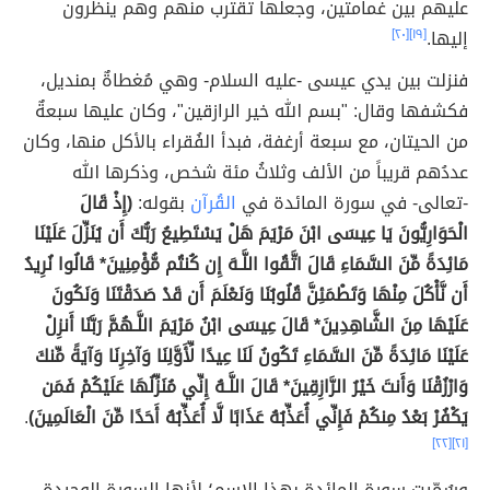
عليهم بين غمامتين، وجعلها تقترب منهم وهم ينظرون
إليها.
[١٩]
[٢٠]
فنزلت بين يدي عيسى -عليه السلام- وهي مُغطاةٌ بمنديل،
فكشفها وقال: "بسم الله خير الرازقين"، وكان عليها سبعةٌ
من الحيتان، مع سبعة أرغفة، فبدأ الفُقراء بالأكل منها، وكان
عددُهم قريباً من الألف وثلاثُ مئة شخص، وذكرها الله
-تعالى- في سورة المائدة في
القُرآن
بقوله:
(إِذْ قَالَ
الْحَوَارِيُّونَ يَا عِيسَى ابْنَ مَرْيَمَ هَلْ يَسْتَطِيعُ رَبُّكَ أَن يُنَزِّلَ عَلَيْنَا
مَائِدَةً مِّنَ السَّمَاءِ قَالَ اتَّقُوا اللَّـهَ إِن كُنتُم مُّؤْمِنِينَ* قَالُوا نُرِيدُ
أَن نَّأْكُلَ مِنْهَا وَتَطْمَئِنَّ قُلُوبُنَا وَنَعْلَمَ أَن قَدْ صَدَقْتَنَا وَنَكُونَ
عَلَيْهَا مِنَ الشَّاهِدِينَ* قَالَ عِيسَى ابْنُ مَرْيَمَ اللَّـهُمَّ رَبَّنَا أَنزِلْ
عَلَيْنَا مَائِدَةً مِّنَ السَّمَاءِ تَكُونُ لَنَا عِيدًا لِّأَوَّلِنَا وَآخِرِنَا وَآيَةً مِّنكَ
وَارْزُقْنَا وَأَنتَ خَيْرُ الرَّازِقِينَ* قَالَ اللَّـهُ إِنِّي مُنَزِّلُهَا عَلَيْكُمْ فَمَن
يَكْفُرْ بَعْدُ مِنكُمْ فَإِنِّي أُعَذِّبُهُ عَذَابًا لَّا أُعَذِّبُهُ أَحَدًا مِّنَ الْعَالَمِينَ)
.
[٢٢]
[٢١]
وسُمّيت سورة المائدة بهذا الاسم؛ لأنها السورة الوحيدة