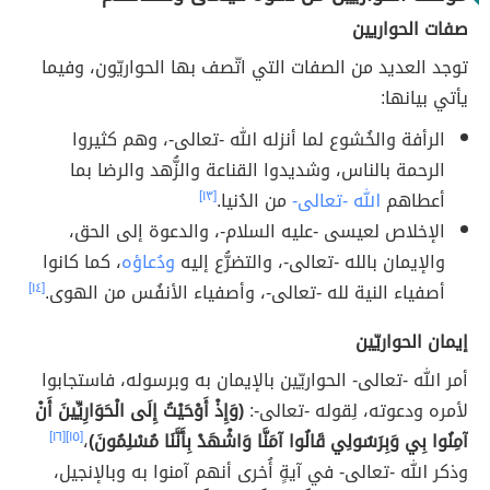
صفات الحواريين
توجد العديد من الصفات التي اتّصف بها الحواريّون، وفيما
يأتي بيانها:
الرأفة والخُشوع لما أنزله الله -تعالى-، وهم كثيروا
الرحمة بالناس، وشديدوا القناعة والزُّهد والرضا بما
أعطاهم
الله -تعالى-
من الدُنيا.
[١٣]
الإخلاص لعيسى -عليه السلام-، والدعوة إلى الحق،
والإيمان بالله -تعالى-، والتضرُّع إليه
ودُعاؤه
، كما كانوا
أصفياء النية لله -تعالى-، وأصفياء الأنفُس من الهوى.
[١٤]
إيمان الحواريّين
أمر الله -تعالى- الحواريّين بالإيمان به وبرسوله، فاستجابوا
لأمره ودعوته، لِقوله -تعالى-:
(وَإِذْ أَوْحَيْتُ إِلَى الْحَوَارِيِّينَ أَنْ
آمِنُوا بِي وَبِرَسُولِي قَالُوا آمَنَّا وَاشْهَدْ بِأَنَّنَا مُسْلِمُونَ)
،
[١٥]
[١٦]
وذكر الله -تعالى- في آيةٍ أُخرى أنهم آمنوا به وبالإنجيل،