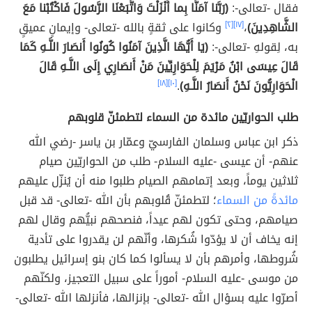
فقال -تعالى-:
(رَبَّنا آمَنَّا بِما أَنْزَلْتَ وَاتَّبَعْنَا الرَّسُولَ فَاكْتُبْنا مَعَ
الشَّاهِدِينَ)
،
[١٧]
[٢]
وكانوا على ثقةٍ بالله -تعالى- وإيمانٍ عميقٍ
به، لِقولهِ -تعالى-:
(يَا أَيُّهَا الَّذِينَ آمَنُوا كُونُوا أَنصَارَ اللَّـهِ كَمَا
قَالَ عِيسَى ابْنُ مَرْيَمَ لِلْحَوَارِيِّينَ مَنْ أَنصَارِي إِلَى اللَّـهِ قَالَ
الْحَوَارِيُّونَ نَحْنُ أَنصَارُ اللَّـهِ)
.
[١٠]
[١٨]
طلب الحواريّين مائدة من السماء لتطمئنّ قلوبهم
ذكر ابن عباس وسلمان الفارسيّ وعمّار بن ياسر -رضي الله
عنهم- أن عيسى -عليه السلام- طلب من الحواريّين صيام
ثلاثين يوماً، وبعد إتمامهم الصيام طلبوا منه أن يُنزّل عليهم
مائدةً من السماء
؛ لتطمئنّ قُلوبهم بأن الله -تعالى- قد قبل
صيامهم، وحتى تكون لهم عيداً، فنصحهم نبيُّهم وقال لهم
إنه يخاف أن لا يؤدّوا شُكرها، وأنّهم لن يقدروا على تأدية
شُروطها، وأمرهم بأن لا يسألوا كما كان بنو إسرائيل يطلبون
من موسى -عليه السلام- أموراً على سبيل التعجيز، ولكنّهم
أصرّوا عليه بسؤال الله -تعالى- بإنزالها، فأنزلها الله -تعالى-