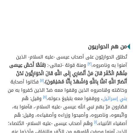
من هم الحواريون
تُطلق الحواريّون على أصحاب عيسى -عليه السلام- الذين
آمنوا به وناصروه،
[٣]
ومنهُ قولهُ -تعالى-:
(فَلَمَّا أَحَسَّ عِيسَى
مِنْهُمُ الْكُفْرَ قَالَ مَنْ أَنْصَارِي إِلَى اللَّهِ قَالَ الْحَوَارِيُّونَ نَحْنُ
أَنْصَارُ اللَّهِ آمَنَّا بِاللَّهِ وَاشْهَدْ بِأَنَّا مُسْلِمُونَ)
،
[٧]
فكانوا أصحابهُ
وخاصّته ومُناصروه الذين وقفوا معه ضدّ الذين كفروا به من
بني إسرائيل
، ووقفوا معه بتبليغ دعوته،
[٨]
وقيل: هُم
قصّارون مرّ بهم نبي الله عيسى -عليه السلام-، فآمنوا به،
واتّبعوه، وناصروه، وأصبحوا وزراءه وأصفياءه، وقيل: هُم
أصفياء الأنبياء،
[١]
وهُم أصحاب عيسى -عليه السلام- الخُلصاء؛
الذين آمنوا وصفت قُلوبهم من الكُفر والنِفاق، وأخذوا عنه