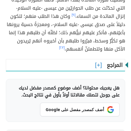
التي تحدّثت عن طلب الحواريّين من عيسى -عليه السلام-
إنزال المائدة من السماء،
[٩]
وكان هذا الطلب منهم؛ لتكون
دليلاً على صدق عيسى -عليه السلام-، ومعجزةً حسية يرونها
بأعيُنهم، فأنكر عليهم نبيُّهم ذلك؛ لظنّه أن طلبهم هذا إنما
هو تكبُّرٌ وسخط، فبرّروا طلبهم بأن أخبروه أنهم يُريدون
الأكل منها ولتطمئنّ أنفسهم،
[٢٣]
المراجع
هل يعجبك محتوانا؟ أضف موضوع كمصدر مفضل لديك
على جوجل لتصلك مقالاتنا أولاً بأول في نتائج البحث.
أضف كمصدر مفضل على Google