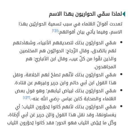
لماذا سمّي الحواريون بهذا الاسم
تعددت أقوالُ العُلماء في سبب تسمية الحواريّين بهذا
الاسم، وفيما يأتي بيان أقوالهم:
[١]
[٢]
سُمّي الحواريّون بذلك لتصديقهم الأنبياء، وشهادتهم
لهم بالصّدق، وقال الزّجاج: الحوايّون هم المخلصين
والذين نقّوا من كلّ عيب، وقال ابن الأنباريّ: هم
المجاهدون.
سُمّي الحواريّون بذلك لأنّهم تصلحُ لهم الخِلافة، ونقل
هذا القول ابن أبي حاتم وابن جرير وغيرهم عن قتادة.
سُمّي الحواريّون بذلك لبياض ثيابهم؛ وهو قول بعض
العُلماء والصحابة كابن عباس -رضي الله عنه-.
[٣]
[٤]
سُمّي الحواريّون بذلك لأنهم كانوا يُحوّرون الثياب؛ أي
يغسلونها، وقد نقل هذا القول وَابْن جرير عَن أبي أَرْطَاة،
وكُل ما يُبيّض الثياب فهو الحور؛ فقد كانوا يُحوّرون الثياب