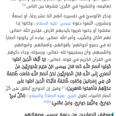
تعاليمه، وانتشروا في القُرى؛ لِنشرها بين الناس.
[٩]
وذكر الألوسيّ في تفسيره أنهم اثنا عشر رجلاً، أو تسعةٌ
وعشرون، اتّبعوا دعوة
عيسى -عليه السلام-
، وكانوا إذا
عطشوا أو جاعوا ضربوا بأيديهم الأرض، فيُخرج الله -تعالى-
لهم الأكل والشُرب، وأمر الله -تعالى- عباده أن يكونوا أنصاراً
له في جميع أحوالهم؛ بأقوالهم، وأفعالهم، وأموالهم،
وأنفُسِهِم، وأن يستجيبوا لله -تعالى- ورسوله، وجاء ذكرهم
في القرآن الكريم في قوله -تعالى-:
(يَا أَيُّهَا الَّذِينَ آمَنُوا
كُونُوا أَنصَارَ اللَّـهِ كَمَا قَالَ عِيسَى ابْنُ مَرْيَمَ لِلْحَوَارِيِّينَ مَنْ
أَنصَارِي إِلَى اللَّـهِ قَالَ الْحَوَارِيُّونَ نَحْنُ أَنصَارُ اللَّـهِ فَآمَنَت طَّائِفَةٌ
مِّن بَنِي إِسْرَائِيلَ وَكَفَرَت طَّائِفَةٌ فَأَيَّدْنَا الَّذِينَ آمَنُوا عَلَى
عَدُوِّهِمْ فَأَصْبَحُوا ظَاهِرِينَ)
،
[١٠]
وقيل إن الحواريّ تُطلق على كُلّ
أنصار الأنبياء، لِقول
النبيّ -عليه الصلاةُ والسلام-
:
(لكُلِّ نَبيٍّ
حَوارِيٌّ، والزُّبَيرُ حَوارِيَّ، وابنُ عَمَّتي)
.
[١١]
[١٢]
موقف الحواريين من دعوة عيسى وصفاتهم