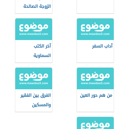
الزوجة الصالحة
آداب السفر
آخر الكتب
السماوية
من هم حور العين
الفرق بين الفقير
والمسكين