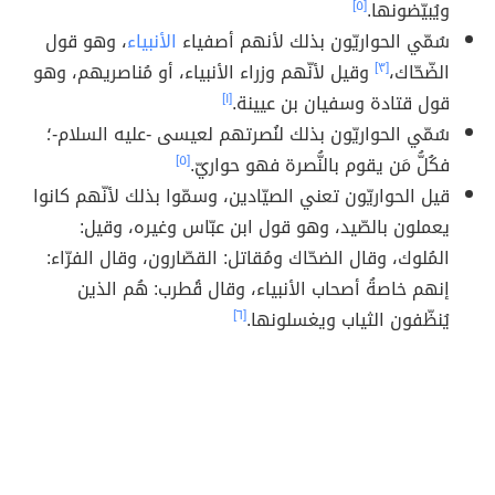
ويُبيّضونها.
[٥]
سُمّي الحواريّون بذلك لأنهم أصفياء
الأنبياء
، وهو قول
الضّحّاك،
[٣]
وقيل لأنّهم وزراء الأنبياء، أو مُناصريهم، وهو
قول قتادة وسفيان بن عيينة.
[١]
سُمّي الحواريّون بذلك لنُصرتهم لعيسى -عليه السلام-؛
فكُلُّ مَن يقوم بالنُّصرة فهو حواريّ.
[٥]
قيل الحواريّون تعني الصيّادين، وسمّوا بذلك لأنّهم كانوا
يعملون بالصّيد، وهو قول ابن عبّاس وغيره، وقيل:
المُلوك، وقال الضحّاك ومُقاتل: القصّارون، وقال الفرّاء:
إنهم خاصةُ أصحاب الأنبياء، وقال قُطرب: هُم الذين
يُنظّفون الثياب ويغسلونها.
[٦]