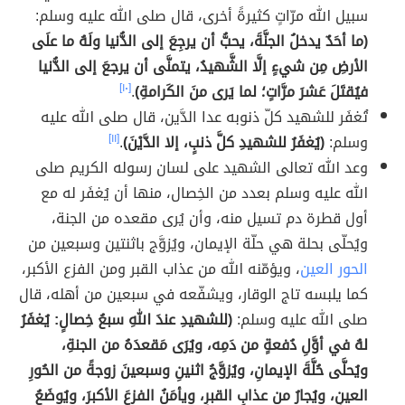
سبيل الله مرّاتٍ كثيرةً أخرى، قال صلى الله عليه وسلم:
(ما أحَدٌ يدخلُ الجنَّةَ، يحبُّ أن يرجِعَ إلى الدُّنيا ولَهُ ما علَى
الأرضِ مِن شيءٍ إلَّا الشَّهيدُ، يتمنَّى أن يرجعَ إلى الدُّنيا
فيُقتَلَ عَشرَ مرَّاتٍ؛ لما يَرى منَ الكَرامةِ)
.
[١٠]
تُغفَر للشهيد كلّ ذنوبه عدا الدَّين، قال صلى الله عليه
وسلم:
(يُغفَرُ للشهيدِ كلَّ ذنبٍ، إلا الدَّيْنَ)
.
[١١]
وعد الله تعالى الشهيد على لسان رسوله الكريم صلى
الله عليه وسلم بعدد من الخِصال، منها أن يُغفَر له مع
أول قطرة دم تسيل منه، وأن يُرى مقعده من الجنة،
ويُحلّى بحلة هي حلّة الإيمان، ويُزوَّج باثنتين وسبعين من
الحور العين
، ويؤمّنه الله من عذاب القبر ومن الفزع الأكبر،
كما يلبسه تاج الوقار، ويشفّعه في سبعين من أهله، قال
صلى الله عليه وسلم:
(للشهيدِ عندَ اللهِ سبعُ خِصالٍ: يُغفَرُ
لهُ في أوَّلِ دُفعةٍ من دَمِه، ويُرَى مَقعدَهُ من الجنةِ،
ويُحلَّى حُلَّةَ الإيمانِ، ويُزوَّجُ اثنينِ وسبعينَ زوجةً من الحُورِ
العينِ، ويُجارُ من عذابِ القبرِ، ويأمَنُ الفزعَ الأكبرَ، ويُوضَعُ