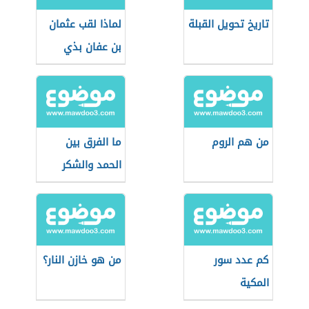
تاريخ تحويل القبلة
لماذا لقب عثمان
بن عفان بذي
النورين
من هم الروم
ما الفرق بين
الحمد والشكر
كم عدد سور
من هو خازن النار؟
المكية