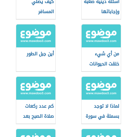
أسئلة دينية صعبة
كيف يصلي
وإجاباتها
المسافر
من أي شيء
أين جبل الطور
خلقت الحيوانات
لماذا لا توجد
كم عدد ركعات
بسملة في سورة
صلاة الصبح بعد
التوبة
طلوع الشمس