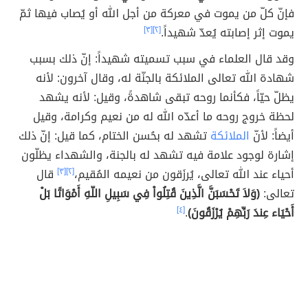
فإنّ كلّ من يموت في معركة من أجل الله أو يُصاب فيها ثمّ
يموت إثر إصابته يُعدّ شهيداً.
[٢]
[٣]
وقد قال العلماء في سبب تسميته شهيداً: إنّ ذلك بسبب
شهادة الله تعالى الملائكة بالجنّة له، وقال آخرون: لأنه
يظلّ حيّاً، فكأنما روحه تبقى شاهدةً، وقيل: لأنه يشهد
لحظة خروج روحه ما أعدّه الله له من نعيم وكرامة، وقيل
أيضاً: لأنّ
الملائكة
تشهد له بحُسن الختام، كما قيل: إنّ ذلك
إشارة لوجود علامة فيه تشهد له بالجنة، والشهداء يظلّون
أحياء عند الله تعالى، يُرزَقون من نعيمه المُقيم،
[٢]
[٣]
قال
تعالى:
(وَلاَ تَحْسَبَنَّ الَّذِينَ قُتِلُواْ فِي سَبِيلِ اللّهِ أَمْوَاتًا بَلْ
أَحْيَاء عِندَ رَبِّهِمْ يُرْزَقُونَ)
.
[٤]