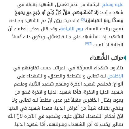
عليه وسلم
الحِكمة من عدم تغسيل الشهيد بقوله في
شهداء أحد:
(لا تُغسِّلوهم، فإنَّ كلَّ كِلْمٍ أو جُرحِ دمٍ يفوحُ
مِسكًا يومَ القيامةِ)
،
[٥]
فالحديث يبيّن أنّ دم الشهيد وجراحه
تفوح برائحة المسك
يوم القيامة
، وقد قال بعض العلماء أنّ
الشهيد إذا استُشهِد على جنابة يُغسَّل، ويكون ذلك غُسلاً
للجنابة لا للميت.
[٦]
[٧]
مراتب الشُّهداء
يتفاوت شهداء المعركة في المراتب حسب تفاوتهم في
الإخلاص
لله تعالى والشجاعة والصدق، والشهداء على
أنواع؛ فمنهم شهيد الآخرة ومنهم شهيد الدُّنيا، ومنهم
شهيد الدنيا والآخرة، فأمّا شهيد الدنيا والآخرة فهو من
يموت بقتال الكافرين مقبلاً غير مدبر، مخلصاً لله تعالى ولا
يبتغي بقتاله شيئاً من أغراض الدنيا، فهذا شهيد في الدنيا
لأنّ أحكام الشهداء تُطبَّق عليه، وشهيد في الآخرة لأنّ الله
تعالى يكتب له أجر الشهداء ومنزلتهم، أمّا شهيد الدنيا،