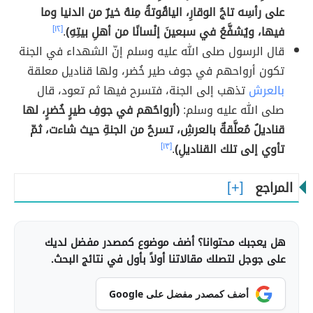
على رأسِه تاجُ الوقارِ، الياقُوتةُ مِنهُ خيرٌ من الدنيا وما
فيها، ويُشفَّعُ في سبعينَ إنْسانًا من أهلِ بيتِهِ)
.
[١٢]
قال الرسول صلى الله عليه وسلم إنّ الشهداء في الجنة
تكون أرواحهم في جوف طير خُضر، ولها قناديل معلقة
بالعرش
تذهب إلى الجنة، فتسرح فيها ثم تعود، قال
صلى الله عليه وسلم:
(أرواحُهم في جوفِ طيرٍ خُضرٍ، لها
قناديلُ مُعلَّقةٌ بالعرشِ، تسرحُ من الجنةِ حيث شاءت، ثمّ
تأوي إلى تلك القناديلِ)
.
[١٣]
المراجع
هل يعجبك محتوانا؟ أضف موضوع كمصدر مفضل لديك
على جوجل لتصلك مقالاتنا أولاً بأول في نتائج البحث.
أضف كمصدر مفضل على Google