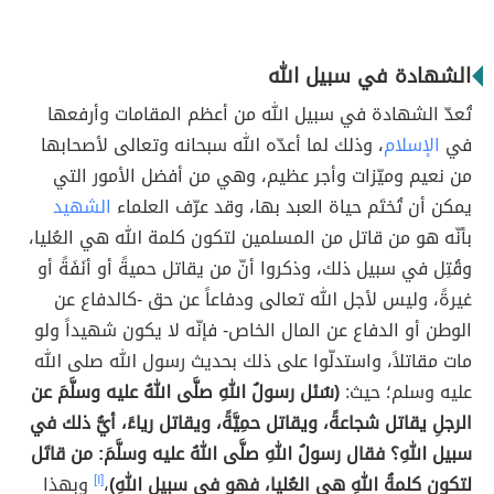
الشهادة في سبيل الله
تُعدّ الشهادة في سبيل الله من أعظم المقامات وأرفعها
في
الإسلام
، وذلك لما أعدّه الله سبحانه وتعالى لأصحابها
من نعيم وميّزات وأجر عظيم، وهي من أفضل الأمور التي
يمكن أن تُختَم حياة العبد بها، وقد عرّف العلماء
الشهيد
بأنّه هو من قاتل من المسلمين لتكون كلمة الله هي العُليا،
وقُتِل في سبيل ذلك، وذكروا أنّ من يقاتل حميةً أو أنَفَةً أو
غيرةً، وليس لأجل الله تعالى ودفاعاً عن حق -كالدفاع عن
الوطن أو الدفاع عن المال الخاص- فإنّه لا يكون شهيداً ولو
مات مقاتلاً، واستدلّوا على ذلك بحديث رسول الله صلى الله
عليه وسلم؛ حيث:
(سُئل رسولُ اللهِ صلَّى اللهُ عليه وسلَّمَ عن
الرجلِ يقاتل شجاعةً، ويقاتل حمِيَّةً، ويقاتل رياءً، أيُّ ذلك في
سبيل اللهِ؟ فقال رسولُ اللهِ صلَّى اللهُ عليه وسلَّمَ: من قاتَل
لتكون كلمةُ اللهِ هي العُليا، فهو في سبيل اللهِ)
،
[١]
وبهذا