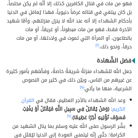
فهو من مات في قتال الكافرين كذلك إلا أنّه لم يكن مخلصاً،
بل كان يبتغي في قتاله غرضاً دنيوياً، فهذا يُعامَل في الدنيا
بأحكام الشهداء إلا أنه عند الله لا ينزل منزلتهم، وأمّا شهيد
الآخرة فقط، فهو من مات مبطوناً، أو غريقاً، أو مات
بالطاعون، أو المرأة التي تموت في ولادتها، أو من مات
حرقاً، ونحو ذلك.
[٢]
فضل الشّهادة
جعل الله للشهداء منزلةً شريفةً خاصةً، وفضّلهم بأمور كثيرة
عن غيرهم من الناس، وبيّن ذلك في كثير من النصوص
الشرعية، منها ما يأتي:
[٨]
وعد الله الشهداء بالأجر العظيم، فقال في
القرآن
الكريم
:
(وَمَنْ يُقَاتِلْ فِي سَبِيلِ اللَّهِ فَيُقْتَلْ أَوْ يَغْلِبْ
فَسَوْفَ نُؤْتِيهِ أَجْرًا عَظِيمًا)
.
[٩]
بشّر الرسول صلى الله عليه وسلم بما ينال الشهيد من
الكرامة؛ حتّى إنّه ليتمنى العودة إلى الدنيا ليُقتَل في