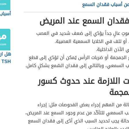
عن أسباب فقدان السمع
أسباب 
فقدان السمع عند المريض
وتٍ عالٍ جداً يؤدّي إلى ضعف شديد في العصب
و تلف في الخلايا السمعية العصبية.
 الأذن الداخلية.
هل ار
الجمجمة أو ضربات الرأس يُمكن أن تؤدّي إلى قطع
TSH يمنع الحمل؟
السمعي، وبالتالي إلى فقدان السّمع بشكلٍ كامل.
ات اللازمة عند حدوث كسور
مجمة
لة من المهم إجراء بعض الفحوصات مثل: إجراء
ب السمعي للتأكّد من عدم وجود السمع عند المريض،
الة يجب تحديد السبب الذي أدّى إلى فقدان السمع
لبدء بالعلاج المناسب.