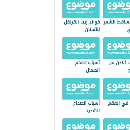
تساقط الشعر
فوائد زيت القرنفل
ي
للأسنان
 الاذن من
أسباب تضخم
الطحال
 في العقم
أسباب الصداع
الشديد