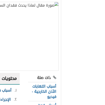
ذات صلة
محتويات
أسباب التهابات
١
أسباب ف
الأذن الخارجية -
فيديو
٢
الإجراء