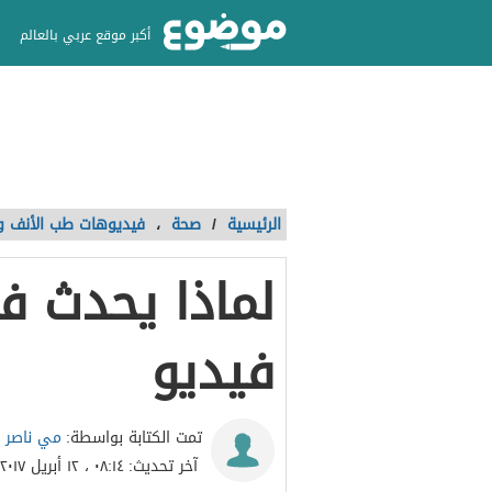
أكبر موقع عربي بالعالم
الرئيسية
/
صحة
،
فيديوهات طب الأنف وا
لماذا يحدث ف
فيديو
مي ناصر
تمت الكتابة بواسطة:
آخر تحديث:
٠٨:١٤ ، ١٢ أبريل ٢٠١٧