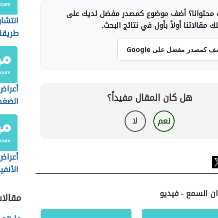
محتوانا؟ أضف موضوع كمصدر مفضل لديك على
انتشار
 مقالاتنا أولاً بأول في نتائج البحث.
طريقة
ف كمصدر مفضل على Google
أعراض 
هل كان المقال مفيداً؟
الضغط
نعم
لا
أعراض
الأنفي
ان السمع - فيديو
مقالا