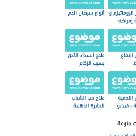
 الروماتيزم و
أنواع سرطان الدم
 إمراضه
ارتفاع
علاج انسداد الأذن
بسبب الزكام
 اللحمية
علاج حب الشباب
ة - فيديو
للبشرة الدهنية
طبيعيا
ت منوعة