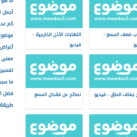
ما هو 
أجمل ال
كم عدد
ب ضعف السمع -
التهابات الأذن الخارجية -
موضوع 
و
فيديو
أعراض 
معنى ا
تفسير 
ما سبب
فضل ال
 جفاف الحلق - فيديو
نصائح عن فقدان السمع
طريقة إ