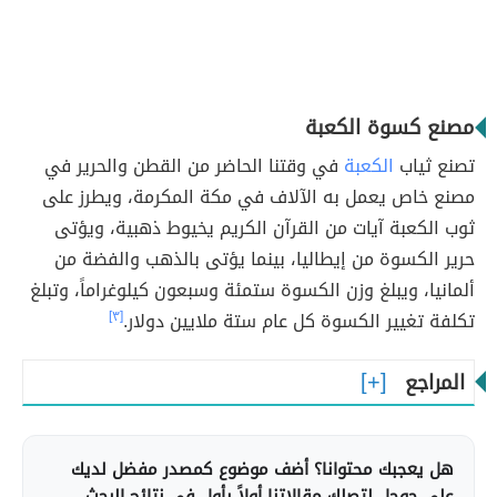
مصنع كسوة الكعبة
تصنع ثياب
الكعبة
في وقتنا الحاضر من القطن والحرير في
مصنع خاص يعمل به الآلاف في مكة المكرمة، ويطرز على
ثوب الكعبة آيات من القرآن الكريم يخيوط ذهبية، ويؤتى
حرير الكسوة من إيطاليا، بينما يؤتى بالذهب والفضة من
ألمانيا، ويبلغ وزن الكسوة ستمئة وسبعون كيلوغراماً، وتبلغ
تكلفة تغيير الكسوة كل عام ستة ملايين دولار.
[٣]
المراجع
هل يعجبك محتوانا؟ أضف موضوع كمصدر مفضل لديك
على جوجل لتصلك مقالاتنا أولاً بأول في نتائج البحث.