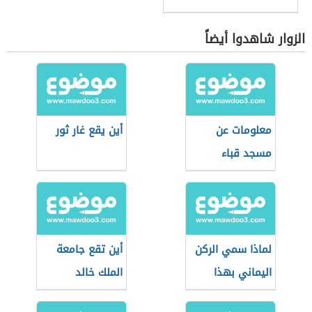
الزوار شاهدوا أيضاً
معلومات عن
أين يقع غار ثور
مسجد قباء
لماذا سمي الركن
أين تقع جامعة
اليماني بهذا
الملك خالد
الاسم