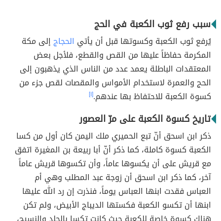
سبب رفع ثوب الكعبة في الحج
يُرفع ثوب الكعبة وكسوتها قبل أن يأتي
الحجاج
إلى مكة
المكرمة حفاظاً عليها من القص والقطع، فلأجل بعض
المعتقدات الباطلة يعمد عدد من الناس الذي يذهبون إلى
الحج والعمرة لاستخدام الأمواس والمقصات لقص جزء من
كسوة الكعبة للاحتفاظ بها عندهم.
[١]
تاريخ كسوة الكعبة على مرّ العصور
ذكر ابن اسحق أنّ تبع الحميري ملك اليمن كان أول من كسا
الكعبة كسوة كاملة، كما ذكر أنّ أبا ربيعة بن المغيرة اتفق
مع قريش على أن يكسوها عاماً، وأن تكسوها قريش عاماً
آخر، كما ذكر ابن اسحق أن زوجة عبد المطلب وهي أم
العباس فقدت ابنها العباس يوماً، فنذرت إن رد الله عليها
ابنها أن تكسو الكعبة فكستها الديباج الأبيض، ولم تكن
هناك كسوة خاصة للكعبة حيث كانت تكسا بالجلد والنسيج،