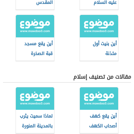
عليه السلام
المقدس
أين بنيت أول
أين يقع مسجد
مئذنة
قبة الصخرة
مقالات من تصنيف إسلام
أين يقع كهف
لماذا سميت يثرب
أصحاب الكهف
بالمدينة المنورة