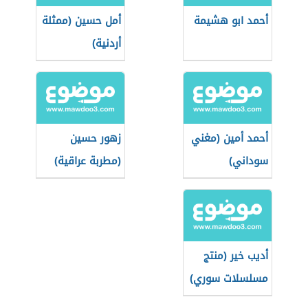
أحمد ابو هشيمة
أمل حسين (ممثلة
أردنية)
أحمد أمين (مغني
زهور حسين
سوداني)
(مطربة عراقية)
أديب خير (منتج
مسلسلات سوري)