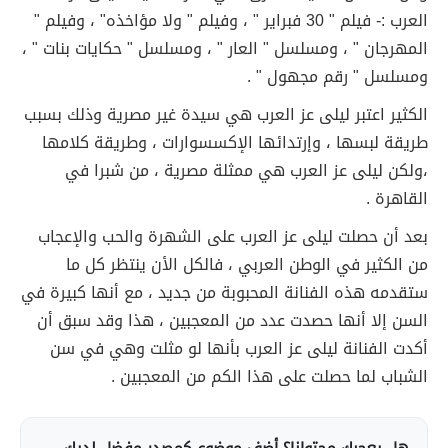
العرب :- فيلم " 30 فبراير " ، وفيلم " ولا مؤاخذه" ، وفيلم "
المهرجان " ، ومسلسل " العار " ، ومسلسل " حكايات بنات " ،
ومسلسل " رقم مجهول " .
الكثير اعتبر ليلى عز العرب هي سيدة غير مصرية وذلك بسبب
طريقة لبسها ، وإرتدائها الإكسسوارات ، وطريقة كلامها
،ولكن ليلى عز العرب هي ممثلة مصرية ، من شبرا في
القاهرة .
بعد أن حصلت ليلى عز العرب على الشهرة والحب والإعجاب
من الكثير في الوطن العربي ، فالكل الأن ينتظر كل ما
ستقدمه هذه الفنانة المحبوبة من جديد ، مع أنها كبيرة في
السن إلا أنها حصدت عدد من المعجبين ، هذا وقد سبق أن
أكدت الفنانة ليلى عز العرب بأنها لو مثلت وهي في سن
الشباب لما حصلت على هذا الكم من المعجبين .