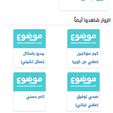
الزوار شاهدوا أيضاً
كيم سوكجين
بيدرو باسكال
(مغني من كوريا
(ممثل تشيلي)
الجنوبية)
صبحي توفيق
تامر حسني
(مغني لبناني)