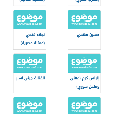
حسين فهمي
نجلاء فتحي
(ممثلة مصرية)
إلياس كرم (مغني
الفنانة جيني اسبر
وملحن سوري)