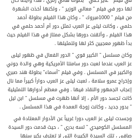
في فيلم " عايز حقي " بطولة هاني رمزي ، هذا وأيضاً كان
لها دور في فيلم " معالي الوزير " ، ولكنها أخذت الشهرة
من فيلم " 1000مبروك " ، وكان هذا الفيلم بطولة أحمد
حلمي ، وكانت ليلى عز العرب تمثل دور أم أحمد حلمي في
هذا الفيلم ، وأتقنت دورها بشكل ممتاز في هذا الفيلم حيث
بدأ ظهور معجبين كثر لها ولتمثيلها .
وكان مسلسل " الكبير قوي " الدور الفعال في ظهور ليلى
عز العرب عندما لعبت دور سامنتا الأمريكية وهي والدة جوني
والكبير في المسلسل . وفي فيلم "أسماء" بطولة هند صبري
وإخراج عمرو سلامة ، لعبت ليلى عز العرب دواراً كبيراً مما نال
إعجاب الجمهور والنقاد فيها . وفي معظم أدوارها التمثيلية
كانت تجسد دور الأم ، إلا أنها ظهرت في مسلسل " ابن ليل
" بدور جديد ، وكانت زوجة العمدة في هذا المسلسل .
وجسدت ليلى عز العرب دورا غريباً عن الأدوار المعتادة في
المسلسل الكوميدي " لسه بدري " ، حيث قدمت دور السيدة
صافي ، تلك السيدة الكبيرة التي لا تعترف بكبر سنها