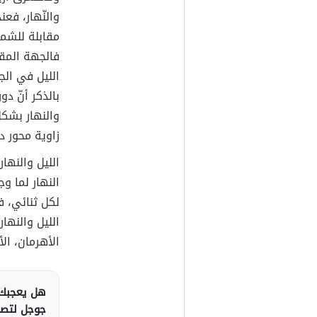
والنّهار، ف
مقابلة للشم
فالجهة المق
الليل في الج
بالذكر أنّ د
والنهار بشكل
زاوية محور دورا
الليل والنهار
النهار لما وج
لكل ثنائي، ف
الليل والنها
الأهرمان، الأ
هل يعجبك 
جوجل لتصلك