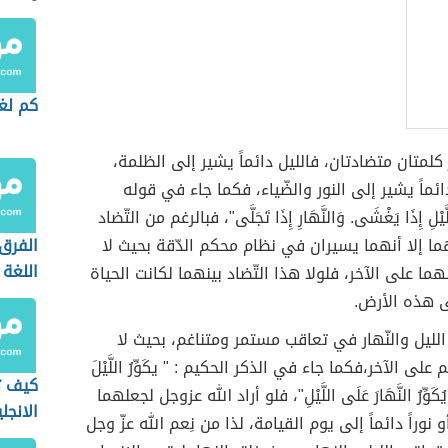
كم لغ
 كلمتان متضادتان، فالليل دائماً يشير إلى الظلمة،
دائماً يشير إلى النور والضّياء، فكما جاء في قوله
ْلِ إِذَا يَغْشَى. وَالنَّهَارِ إِذَا تَجَلَّى"، فبالرغم من التّضاد
ما إلا أنهما يسيران في نظام محكم الدّقة بحيث لا
الفرق
اللغة 
ما على الآخر، فلولا هذا التّضاد بينهما لكانت الحياة
 هذه الأرض.
 الليل والنّهار في تعاقب مستمر ومتناغم، بحيث لا
ى الآخر،فكما جاء في الذكر الحكيم : " يكَوِّرُ اللَّيْلَ
كيف ت
وَيُكَوِّرُ النَّهَارَ عَلَى اللَّيْلِ"، فلو أراد الله عزوجل لجعلهما
الانجل
أو نوراً دائماً إلى يوم القيامة، لذا من نِعم الله عزّ وجل