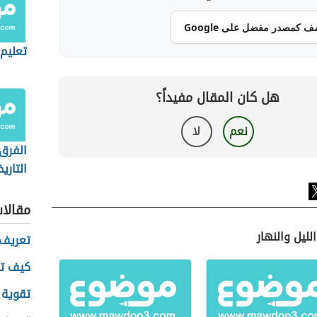
ف كمصدر مفضل على Google
تعليم 
هل كان المقال مفيداً؟
نعم
لا
الفرق 
التاري
الاجت
مقالا
ليل والنهار
تعريف 
كيف تك
تقوية 