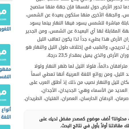
عندما تدور الأرض حول نفسها فإن جهة منها ستصبح
س، والجهة الأخرى منها ستكون بعيدة عن الشمس،
ابلة مباشرة للشمس يسود فيها النهار بينما يسود
اللغوي
هة المقابلة لها أي البعيدة عن الشمس، ومن الجدير
وران الأرض هذا بطيء جداً لذا يكون تعاقب الليل
 تدريجي، والسّبب في إختلاف طول الليل والنهار هو
ن الأرض والذي يميل بمقدار 23,5 درجة.
 مترافقان دائماً، فلولا الليل لما ظهر النهار ولولا
مفهوم
د الليل، ومن روائع اللغة العربية أنها تعطي اسماً
النفس
كان لليل والنهار نصيب من ذلك إذ أطلق العرب على
ر العديد من الأسماء وهي: الجديدان، الأجدان،
صرمان، الردفان الحارسان، العصران، الفتيان، الطريدان.
أنواع
اللغة 
محتوانا؟ أضف موضوع كمصدر مفضل لديك على
 مقالاتنا أولاً بأول في نتائج البحث.