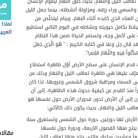
تعاقب الليل والنهار، بحيث خلق النهار ليقوم الإنسان
 والسعي وراء رزقه، ومزاولة أنشطته، بينما جعل الليل
 العناء الذي كابده أثناء النهار، وينام ليتخلّص من
لماذا
تيقظ بكامل حيويته ونشاطه في اليوم التالي لستطيع
العربي
 على أكمل وجه، وتستمر الحياة ضمن هذا النظام
 قال جل وعلا في كتابه الكريم : " هُوَ الَّذِي جَعَلَ
َسْكُنُواْ فِيهِ وَالنَّهَارَ مُبْصِرا".
 قدم الإنسان على سطح الأرض أوّل ظاهرة استطاع
عرّف عليها هي ظاهرة تعاقب الليل والنهار وذلك من
لى السماء ومراقبة شروق الشمس وغروبها، لذا كان
ً منذ القدم عن كيفية حدوث هذه الظاهرة، إلى أن
ان إلى أن الأرض تدور، فدوران الأرض حول نفسها هو
قب الليل والنهار، بحيث يكون ذلك كالآتي:
ن الأرض لها دورتين، دورة حول الشمس وتستغرق سنة
ينتج منها الفصول الأربعة، ودورة حول نفسها
مقالا
اً وعشرين َساعة، والتي ينتج منها تعاقب الليل