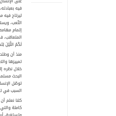
على الإنسان 
فيه بعبادته،
ليرتاح فيه من
التّعب، ويس
إتمام مهامه
المتعاقب، فقد
لَكُمُ اللَّيْلَ لِت
منذ أن وطئت
تمييزها والت
خلال نظره إ
البحث مستمرا
توصّل الإنس
السبب في تعا
كلنا نعلم أ
كاملة والتي 
وتستغرق أربع