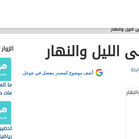
 الليل والنهار
 الليل والنهار
الزوار
ابكة
أضف موضوع كمصدر مفضل في جوجل
ما الم
مات ح
تحضير
رياضية