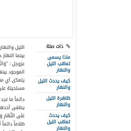
ذات صلة
الليل والنهار
بينما النهار 
ماذا يسمى
تعاقب الليل
عزوجل : "وَاللَّي
والنهار
الموجود بينه
يتعدّى أي منه
كيف يحدث الليل
والنهار
مستحيلة على
ظاهرة الليل
دائماً ما نجد
والنهار
يطغى أحدهم عل
كيف يحدث
عَلَى النَّهَارِ 
تعاقب الليل
ظلاماً دائماً 
والنهار