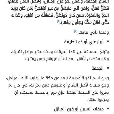
الشَّأْمِ الجُحْفَةَ، ولِأَهْلِ نَجْدٍ قَرْنَ المَنازِلِ، ولِأَهْلِ اليَمَنِ يَلَمْلَمَ،
فَهُنَّ لهنَّ، ولِمَن أتَى عليهنَّ مِن غيرِ أهْلِهِنَّ لِمَن كانَ يُرِيدُ
الحَجَّ والعُمْرَةَ، فمَن كانَ دُونَهُنَّ، فَمُهَلُّهُ مِن أهْلِهِ، وكَذاكَ
حتَّى أهْلُ مَكَّةَ يُهِلُّونَ مِنْها)
.
[٢]
وفيما يأتي بيانها:
[٣]
أبيار علي أو ذو الحليفة
وتبلغ المسافة بين هذا الميقات ومكة عشر مراحل تقريبًا،
وهو مخصص لأهل المدينة أو غيرهم ممن يمرّ به.
الجحفة
وهو اسم لقرية قديمة تبعد عن مكة ما يقارب الثلاث مراحل،
وهو ميقات لأهل الشام أو غيرهم ممن يمرّ به، في حال لم
يمروا بذي الحليفة قبلها، فإن مروا بالجحفة فعليهم أن
يحرموا منها.
ميقات السبيل أو قرن المنازل