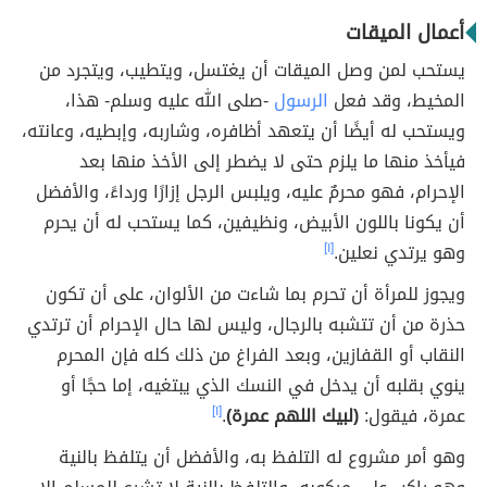
أعمال الميقات
يستحب لمن وصل الميقات أن يغتسل، ويتطيب، ويتجرد من
المخيط، وقد فعل
الرسول
-صلى الله عليه وسلم- هذا،
ويستحب له أيضًا أن يتعهد أظافره، وشاربه، وإبطيه، وعانته،
فيأخذ منها ما يلزم حتى لا يضطر إلى الأخذ منها بعد
الإحرام، فهو محرمٌ عليه، ويلبس الرجل إزارًا ورداءً، والأفضل
أن يكونا باللون الأبيض، ونظيفين، كما يستحب له أن يحرم
وهو يرتدي نعلين.
[١]
ويجوز للمرأة أن تحرم بما شاءت من الألوان، على أن تكون
حذرة من أن تتشبه بالرجال، وليس لها حال الإحرام أن ترتدي
النقاب أو القفازين، وبعد الفراغ من ذلك كله فإن المحرم
ينوي بقلبه أن يدخل في النسك الذي يبتغيه، إما حجًا أو
عمرة، فيقول:
(لبيك اللهم عمرة)
.
[١]
وهو أمر مشروع له التلفظ به، والأفضل أن يتلفظ بالنية