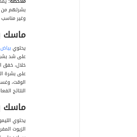
ملاحظة:
يمكن
بشرتهم من ال
وغير مناسب ل
ماسك ب
يحتوي
بياض 
على شد بشرة
خلال، خفق ا
على بشرة الو
الوقت، وغسله
النتائج الفعال
ماسك ب
يحتوي الليم
الزيوت المفر