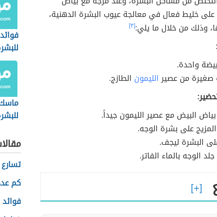
لتخلص من مشاكل البشرة، وعند مزجه مع بياض
على خليط فعال في معالجة عيوب البشرة الدهنية،
 وذلك من خلال ما يلي:
[٣]
فوائد 
للبشرة
يضة واحدة.
 صغيرة من عصير
الليمون
الطازج.
حضير:
ماسك
ياض البيض مع عصير الليمون جيداً.
للبشرة
لمزيج على بشرة الوجه.
لى البشرة ليجف.
مقالا
د الوجه بالماء الفاتر.
تسارع 
كم عدد
فوائد 