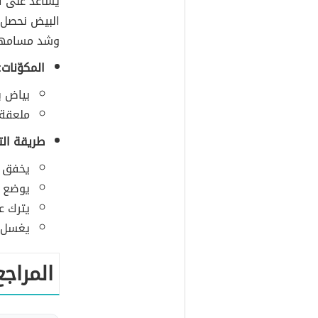
يساعد على ا
البيض نحصل 
وشد مسامها،
المكوّنات:
بياض ب
ملعقة
طريقة الت
يخفق ب
يوضع ا
يترك ع
يغسل جل
المراجع