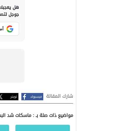
هل يعجبك 
جوجل لتصلك
أض
شارك المقالة
فيسبوك
تويتر
مواضيع ذات صلة بـ : ماسكات شد الب