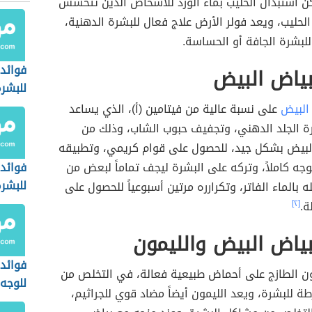
 استبدال الحليب بماء الورد للأشخاص الذين تتحسس
حليب، ويعد فولر الأرض علاج فعال للبشرة الدهنية،
لبشرة الجافة أو الحساسة.
فوائد 
ياض البيض
للبشرة
البيض
على نسبة عالية من فيتامين (أ)، الذي يساعد
 الجلد الدهني، وتجفيف حبوب الشاب، وذلك من
لبيض بشكل جيد، للحصول على قوام كريمي، وتطبيقه
جه كاملاً، وتركه على البشرة ليجف تماماً لبعض من
فوائد 
للبشرة
 بالماء الفاتر، وتكرارره مرتين أسبوعياً للحصول على
ة.
[٢]
ياض البيض والليمون
فوائد
ون الطازج على أحماض طبيعية فعالة، في التخلص من
للوجه
طة للبشرة، ويعد الليمون أيضاً مضاد قوي للجراثيم،