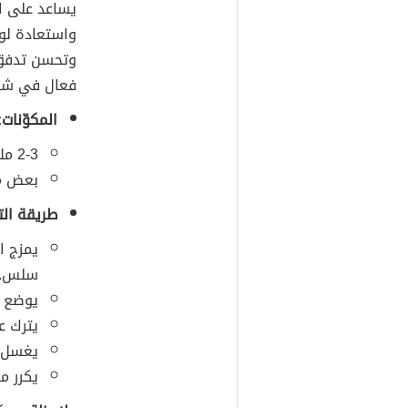
يساعد على ا
واستعادة لو
وتحسن تدفق 
فعال في شد 
المكوّنات:
2-3 ملاعق كبيرة من فولر الأرض.
بعض من
طريقة الت
يمزج ا
سلس.
يوضع ا
يترك على
يغسل ا
يكرر مر