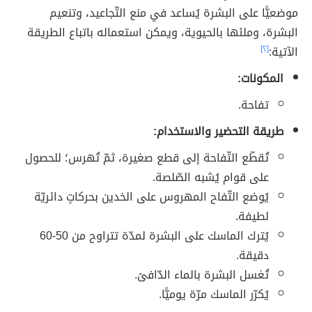
موضعيًّا على البشرة يُساعد في منع التّجاعيد، وتنعيم
البشرة، وملئها بالحيوية، ويمكن استعماله باتباع الطريقة
الآتية:
[٢]
المكونات:
تفاحة.
طريقة التحضير والاستخدام:
تُقطّع التّفاحة إلى قطع صغيرة، ثمّ تُهرس؛ للحصول
على قوام يُشبه الصّلصة.
يُوضع التّفاح المهروس على الخدين بحركاتٍ دائريّة
لطيفة.
يُترك الماسك على البشرة لمدّة تتراوح من 50-60
دقيقة.
تُغسل البشرة بالماء الدّافئ.
يُكرّر الماسك مرّة يوميًّا.