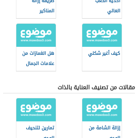
احذية الكعب
طريقة إزالة
العالي
المناكير
كيف أغير شكلي
هل الغمازات من
علامات الجمال
مقالات من تصنيف العناية بالذات
إزالة الشامة من
تمارين لتنحيف