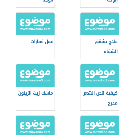
الوجه
الوجه
علاج تشقق
عمل غمازات
الشفاه
كيفية قص الشعر
ماسك زيت الزيتون
مدرج