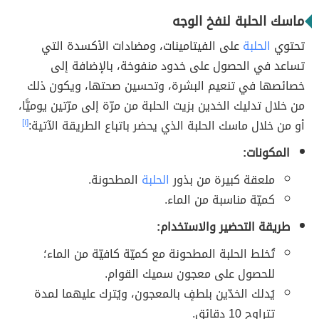
ماسك الحلبة لنفخ الوجه
تحتوي
الحلبة
على الفيتامينات، ومضادات الأكسدة التي
تساعد في الحصول على خدود منفوخة، بالإضافة إلى
خصائصها في تنعيم البشرة، وتحسين صحتها، ويكون ذلك
من خلال تدليك الخدين بزيت الحلبة من مرّة إلى مرّتين يوميًّا،
أو من خلال ماسك الحلبة الذي يحضر باتباع الطريقة الآتية:
[١]
المكونات:
ملعقة كبيرة من بذور
الحلبة
المطحونة.
كميّة مناسبة من الماء.
طريقة التحضير والاستخدام:
تُخلط الحلبة المطحونة مع كميّة كافيّة من الماء؛
للحصول على معجون سميك القوام.
يُدلك الخدّين بلطفٍ بالمعجون، ويُترك عليهما لمدة
تتراوح 10 دقائق.