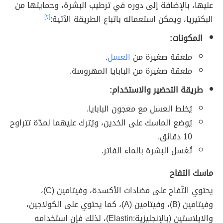
عليها، بالإضافة إلى دوره في ترطيب البشرة، وحمايتها من
البكتيريا، ويمكن استعماله باتباع الطريقة الآتية:
[٢]
المكونات:
ملعقة صغيرة من
العسل
.
ملعقة صغيرة من البابايا المهروسة.
طريقة التحضير والاستخدام:
يُخلط العسل مع معجون البابايا.
يُوضع الماسك على الخدين، ويُترك عليهما لمدّة تتراوح
10 دقائق.
تُغسل البشرة بالماء الفاتر.
ماسك التفاح
يحتوي التّفاح على مضادات الأكسدة، وفيتامين (C)،
وفيتامين (B)، وفيتامين (A)، كما يحتوي على الكولاجين،
والايلاستين (بالإنجليزية:Elastin)، لذلك فإن استخدامه