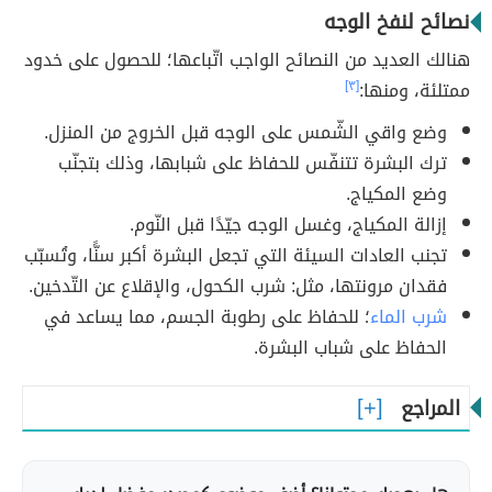
نصائح لنفخ الوجه
هنالك العديد من النصائح الواجب اتّباعها؛ للحصول على خدود
ممتلئة، ومنها:
[٣]
وضع واقي الشّمس على الوجه قبل الخروج من المنزل.
ترك البشرة تتنفّس للحفاظ على شبابها، وذلك بتجنّب
وضع المكياج.
إزالة المكياج، وغسل الوجه جيّدًا قبل النّوم.
تجنب العادات السيئة التي تجعل البشرة أكبر سنًّا، وتُسبّب
فقدان مرونتها، مثل: شرب الكحول، والإقلاع عن التّدخين.
شرب الماء
؛ للحفاظ على رطوبة الجسم، مما يساعد في
الحفاظ على شباب البشرة.
المراجع