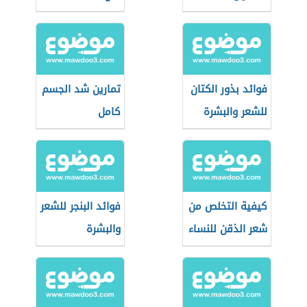
فوائد بذور الكتان
تمارين شد الجسم
للشعر والبشرة
كامل
كيفية التخلص من
فوائد البنجر للشعر
شعر الذقن للنساء
والبشرة