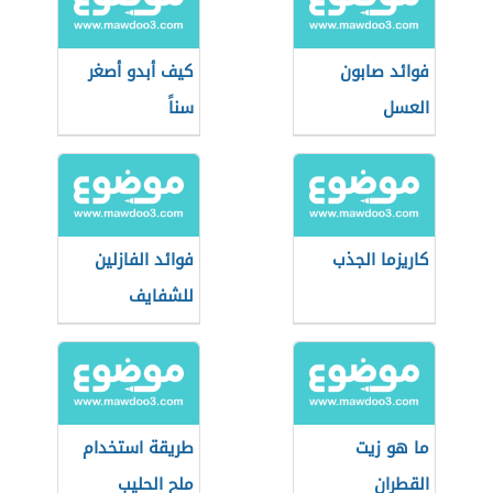
فوائد صابون
كيف أبدو أصغر
العسل
سناً
كاريزما الجذب
فوائد الفازلين
للشفايف
ما هو زيت
طريقة استخدام
القطران
ملح الحليب