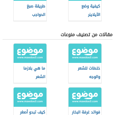
كيفية وضع
طريقة صبغ
الآيلاينر
الحواجب
مقالات من تصنيف منوعات
خلطات للشعر
ما هي بلازما
والوجه
الشعر
فوائد غرفة البخار
كيف تبدو أصغر