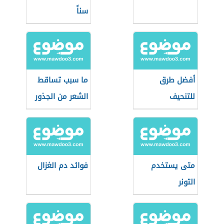
سناً
أفضل طرق
ما سبب تساقط
للتنحيف
الشعر من الجذور
متى يستخدم
فوائد دم الغزال
التونر