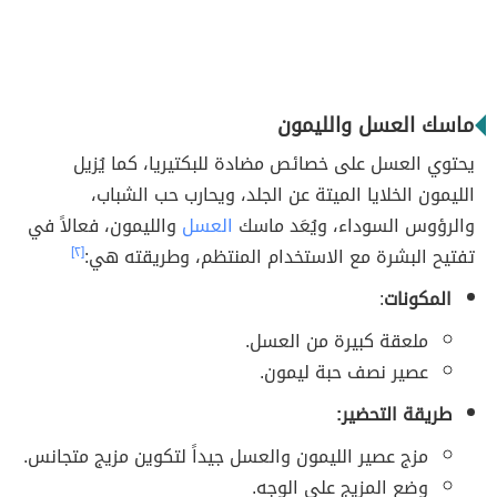
ماسك العسل والليمون
يحتوي العسل على خصائص مضادة للبكتيريا، كما يُزيل
الليمون الخلايا الميتة عن الجلد، ويحارب حب الشباب،
والرؤوس السوداء، ويُعَد ماسك
العسل
والليمون، فعالاً في
تفتيح البشرة مع الاستخدام المنتظم، وطريقته هي:
[٢]
المكونات
:
ملعقة كبيرة من العسل.
عصير نصف حبة ليمون.
طريقة التحضير:
مزج عصير الليمون والعسل جيداً لتكوين مزيج متجانس.
وضع المزيج على الوجه.