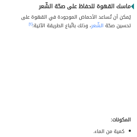
ماسك القهوة للحفاظ على صحّة الشّعر
يُمكن أن تُساعد الأحماض الموجودة في القهوة على
تحسين صحّة
الشّعر
، وذلك باتّباع الطريقة الآتية:
[٢]
المكونات:
كمية من الماء.