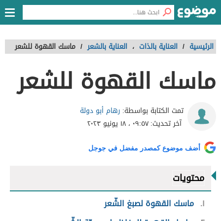
الرئيسية
/
العناية بالذات
،
العناية بالشعر
/
ماسك القهوة للشعر
ماسك القهوة للشعر
رهام أبو دولة
تمت الكتابة بواسطة:
آخر تحديث:
٠٩:٥٧ ، ١٨ يونيو ٢٠٢٣
أضف موضوع كمصدر مفضل في جوجل
محتويات
١
ماسك القهوة لصبغ الشّعر