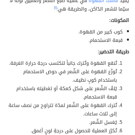
يُفيد
ماسك القهوة
في عملية صبغ الشّعر وتغميق لونه لا
سيّما للشعر الدّاكن، والطريقة هي:
[١]
المكونات:
كوب كبير من القهوة.
قبعة الاستحمام.
طريقة التحضير:
تُنقع القهوة وتُترك جانباً لتكتسب درجة حرارة الغرفة.
تُوزّع القهوة على الشّعر في حوض الاستحمام
باستخدام كوبٍ نظيف.
يُلفُ الشّعر على شكل كعكة أو تغطيته باستخدام
قبعة الاستحمام.
تُترك القهوة على الشّعر لمدّة تتراوح من نصف ساعة
إلى ثلاث ساعات.
يُغسل الشّعر.
تُكرّر العملية للحصول على درجةِ لونٍ أغمق.