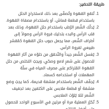
طريقة التحضير:
تُنقع القهوة وتُصفّى بعد ذلك لاستخراج الحثل
باستخدام قطعة قماش، أو باستخدام مصفاة القهوة.
يُدلّك الشّعر الرّطب باستخدام حثل القهوة، وذلك بعد
قلب الرأس والبدء بتدليك فروة الرأس وصولاً إلى
أطراف الشّعر، مما يجعل حبوب حثل القهوة كمُقشر
طبيعي لفروة الرأس.
يُغسل الشّعر جيداً والتّحقق من خلوّه من آثار القهوة
للحصول على شعرٍ لامع وصحّي، ويجبُ التخلص من حثل
القهوة المُتراكم على مصرف المياه في سلّة
المهملات أو استخدامه كسماد.
يُجفّف الشّعر باستخدام منشفة قديمة، كما يجبُ وضع
منشفة أو قطعة ملابس على الكتفين بعد تجفيف
الشّعر لئلا يُلوّث الملابس.
تُكرّر العملية مرة أو مرتين في الأسبوع الواحد للحصول
على أفضل النتائج.