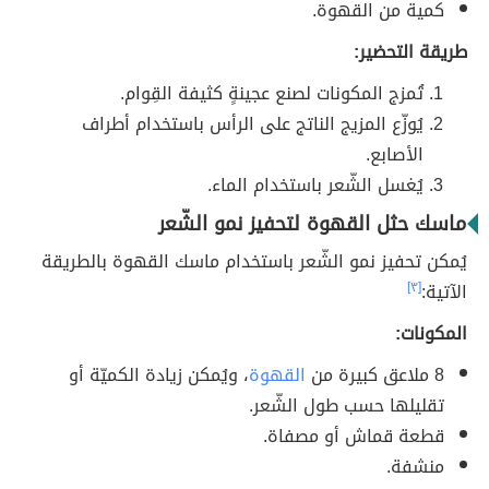
كمية من القهوة.
طريقة التحضير:
تُمزج المكونات لصنع عجينةٍ كثيفة القِوام.
يُوزّع المزيج الناتج على الرأس باستخدام أطراف
الأصابع.
يُغسل الشّعر باستخدام الماء.
ماسك حثل القهوة لتحفيز نمو الشّعر
يُمكن تحفيز نمو الشّعر باستخدام ماسك القهوة بالطريقة
الآتية:
[٣]
المكونات:
8 ملاعق كبيرة من
القهوة
، ويُمكن زيادة الكميّة أو
تقليلها حسب طول الشّعر.
قطعة قماش أو مصفاة.
منشفة.