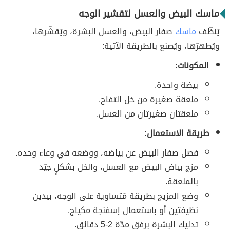
ماسك البيض والعسل لتقشير الوجه
يُنظّف
ماسك
صفار البيض، والعسل البشرة، ويُقشّرها،
ويُطهرّها، ويُصنع بالطريقة الآتية:
المكونات:
بيضة واحدة.
ملعقة صغيرة من خل التفاح.
ملعقتان صغيرتان من العسل.
طريقة الاستعمال:
فصل صفار البيض عن بياضه، ووضعه في وعاء وحده.
مزج بياض البيض مع العسل، والخل بشكلٍ جيّد
بالملعقة.
وضع المزيج بطريقة مُتساوية على الوجه، بيدين
نظيفتين أو باستعمال إسفنجة مكياج.
تدليك البشرة برفق مدّة 2-5 دقائق.