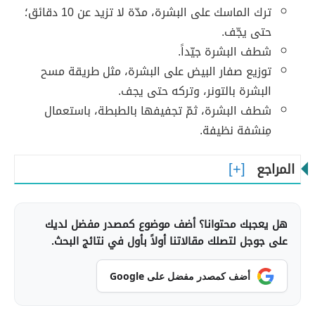
ترك الماسك على البشرة، مدّة لا تزيد عن 10 دقائق؛
حتى يجّف.
شطف البشرة جيّداً.
توزيع صفار البيض على البشرة، مثل طريقة مسح
البشرة بالتونر، وتركه حتى يجف.
شطف البشرة، ثمّ تجفيفها بالطبطة، باستعمال
مِنشفة نظيفة.
المراجع
هل يعجبك محتوانا؟ أضف موضوع كمصدر مفضل لديك
على جوجل لتصلك مقالاتنا أولاً بأول في نتائج البحث.
أضف كمصدر مفضل على Google