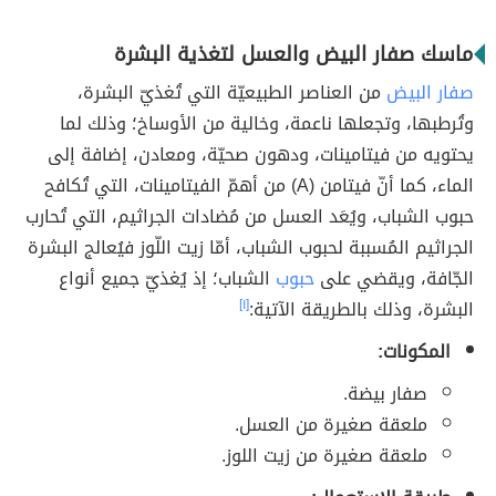
ماسك صفار البيض والعسل لتغذية البشرة
صفار البيض
من العناصر الطبيعيّة التي تُغذيّ البشرة،
وتُرطبها، وتجعلها ناعمة، وخالية من الأوساخ؛ وذلك لما
يحتويه من فيتامينات، ودهون صحيّة، ومعادن، إضافة إلى
الماء، كما أنّ فيتامن (A) من أهمّ الفيتامينات، التي تُكافح
حبوب الشباب، ويُعَد العسل من مُضادات الجراثيم، التي تُحارب
الجراثيم المُسببة لحبوب الشباب، أمّا زيت اللّوز فيُعالج البشرة
الجّافة، ويقضي على
حبوب
الشباب؛ إذ يُغذيّ جميع أنواع
البشرة، وذلك بالطريقة الآتية:
[١]
المكونات:
صفار بيضة.
ملعقة صغيرة من العسل.
ملعقة صغيرة من زيت اللوز.