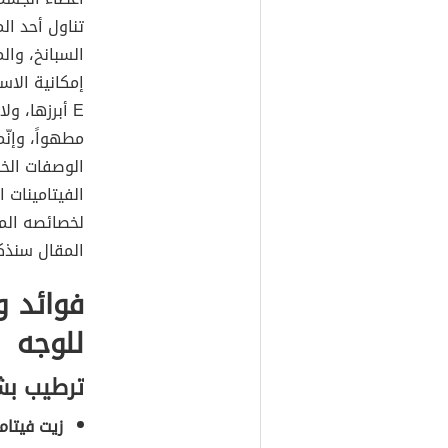
تناول أحد ال
السبانخ، وال
إمكانية الاس
E أبرزها، و
مطهواً، وإن
الوصفات الخا
الفيتامينات 
لخصائصه المم
المقال سنذكر 
للوجه
ترطيب بش
زيت فيتامين