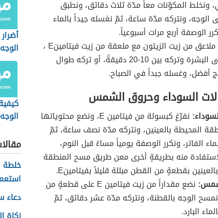
، ونخلط المكوّنات معاً مدّة ثلاث دقائق، ونطبق
 الوجه، ونتركه مدّة ساعة، ثمّ نغسله جيداً بالماء
كرر الوصفة أربع مرات أسبوعياً.
أضرار 
نخلط أربع ملاعق من زيت الزيتون مع ملعقة من زيت فيتامينE ،
الوجه
ودهنه على البشرة وتركه بين 10-20 دقيقةً، أو تركه طوال
ائج أفضل، وغسله جبداً في الصباح.
الات السوداء وحروق الشمس
كيفية 
لسوداء:
نفرّغ كبسولة من فيتامين E، ونضع محتوياتها
الوجه 
قة المحيطة بالعينين، ونتركه مدّة نصف ساعة، ثمّ
اء الفاتر، ونكرر الوصفة يومياً مساءً قبل النوم،
مقالا
استفادة منه بطريقةٍ أخرى معن طريق مسح المنطقة
خلطة ل
لعينين بقطعةٍ من القطن مبللة قليلاً بفيتامينE.
استعم
شمس:
نضع مقداراً من زيت فيتامين E على قطعةٍ من
دعاء س
مسح الوجه بالقطنة، ونتركه مدّة عشر دقائق، ثمّ
اء البارد.
زكاة ال