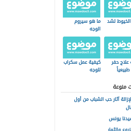
الخيوط لشد
ما هو سيروم
الوجه
علاج حفر
كيفية عمل سكراب
طبيعياً
للوجه
ت منوعة
إزالة آثار حب الشباب من أول
ال
يدنا يونس
زروع والثمار