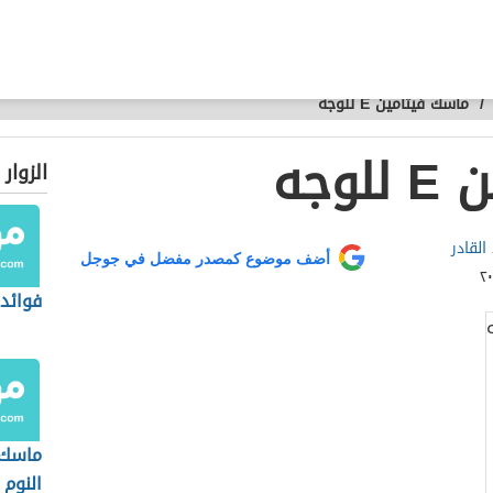
/
ماسك فيتامين E للوجه
وجه
الزوار
القادر
أضف موضوع كمصدر مفضل في جوجل
فوائد 
ماسك 
النوم