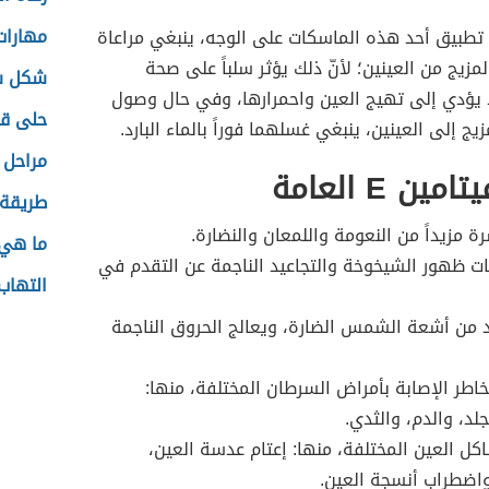
مهارات
تطبيق أحد هذه الماسكات على الوجه، ينبغي مراعاة
لمزيج من العينين؛ لأنّ ذلك يؤثر سلباً على صحة
شكل س
د يؤدي إلى تهيج العين واحمرارها، وفي حال وصول
حلى ق
ج إلى العينين، ينبغي غسلهما فوراً بالماء البارد.
مراحل ا
ين E العامة
طريقة 
رة مزيداً من النعومة واللمعان والنضارة.
ما هي 
ات ظهور الشيخوخة والتجاعيد الناجمة عن التقدم في
التهاب
 من أشعة الشمس الضارة، ويعالج الحروق الناجمة
خاطر الإصابة بأمراض السرطان المختلفة، منها:
لد، والدم، والثدي.
كل العين المختلفة، منها: إعتام عدسة العين،
اضطراب أنسجة العين.