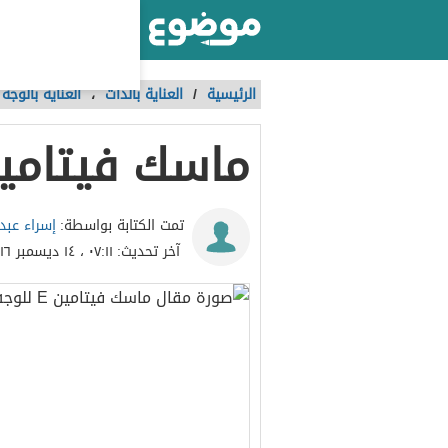
أكبر موقع عربي بالعالم
الرئيسية
/
العناية بالذات
،
العناية بالوجه
ماسك فيتامين E لل
إسراء عبد 
تمت الكتابة بواسطة:
آخر تحديث:
٠٧:١١ ، ١٤ ديسمبر ٢٠١٦