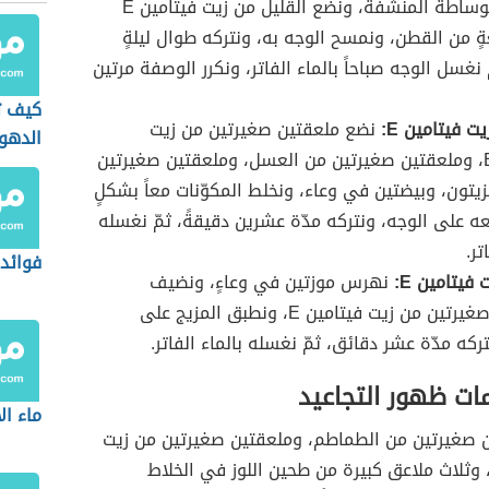
ونجففه بوساطة المنشفة، ونضع القليل من زيت فيتامين E
 من القطن، ونمسح الوجه به، ونتركه طوال ليلةٍ
ّ نغسل الوجه صباحاً بالماء الفاتر، ونكرر الوصفة مرتين
كيف 
 فيتامين E:
نضع ملعقتين صغيرتين من زيت
الدهو
فيتامين E، وملعقتين صغيرتين من العسل، وملعقتين صغيرتين
زيتون، وبيضتين في وعاء، ونخلط المكوّنات معاً بشكلٍ
ه على الوجه، ونتركه مدّة عشرين دقيقةً، ثمّ نغسله
تر.
فوائد 
 فيتامين E:
نهرس موزتين في وعاءٍ، ونضيف
ملعقتين صغيرتين من زيت فيتامين E، ونطبق المزيج على
ركه مدّة عشر دقائق، ثمّ نغسله بالماء الفاتر.
مات ظهور التجاعيد
ماء ال
ن صغيرتين من الطماطم، وملعقتين صغيرتين من زيت
ثلاث ملاعق كبيرة من طحين اللوز في الخلاط