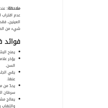
ملاحظة:
عند 
عدم اقتراب ا
العينين، فق
شيء من المزي
فوائد فيتام
يمنح البش
يؤخر علام
السن.
يقي الجلد
عنها.
يحدّ من م
سرطان الج
يعالج مشا
والتهاب و