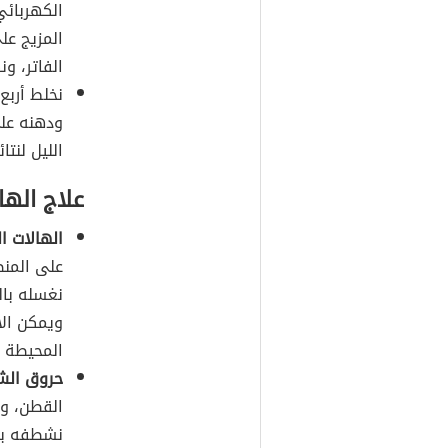
الكهربائي
المزيج على
الفاتر، ون
الليل لنت
علاج اله
الهالات ا
على المنط
نغسله بالم
ويمكن ال
المحيطة با
حروق ال
القطن، ون
نشطفه بالم