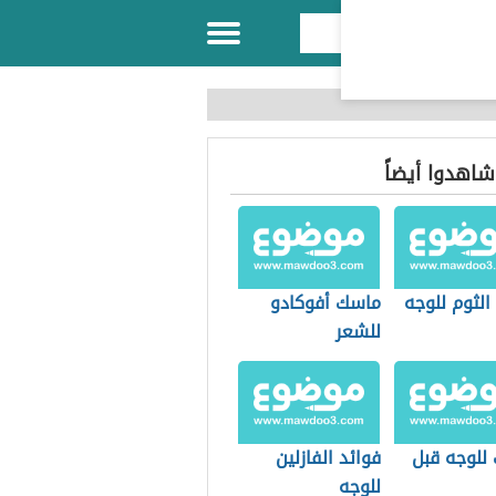
 شاهدوا أيضاً
الثوم للوجه
ماسك أفوكادو
للشعر
للوجه قبل
فوائد الفازلين
للوجه