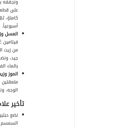
على قطعةٍ
كاملةٍ، ثم
أسبوعياً.
العسل وزيت
من زيت ال
جيد، ونضع
بالماء الفا
الموز وزيت
الوجه، ونت
تأخير علا
نضع حبتي
السمسم، و