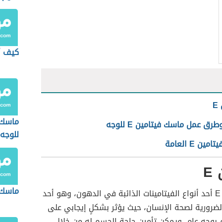
كيف أ
E
ماسك 
رق عمل ماسك فيتامين E للوجه
للوجه
مين E العامة
E
ماسك ا
يعدّ فيتامين E أحد أنواع الفيتامينات الذائبة في الدهون، وهو أحد
الضرورية لصحة الإنسان، حيث يؤثر بشكلٍ إيجابي على
 بوجه عام، ويمكن تأمين حاجة الجسم له من خلال