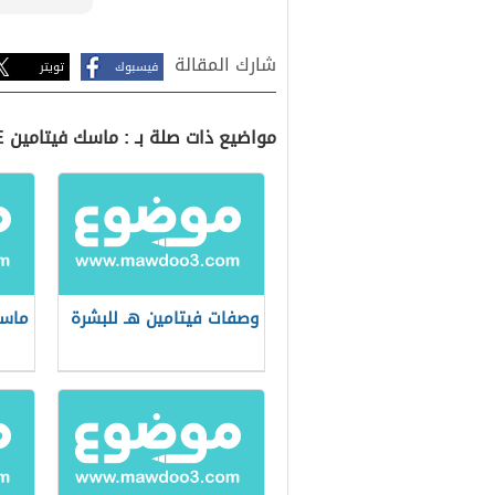
شارك المقالة
فيسبوك
تويتر
مواضيع ذات صلة بـ : ماسك فيتامين E للوجه
وصفات فيتامين هـ للبشرة
ماسك