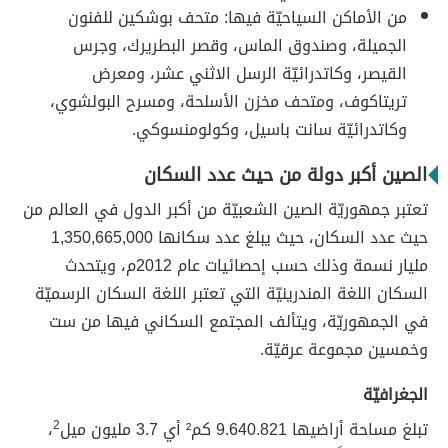
من الأماكن السياحيّة فيها: متحف بوشكين للفنون
الجميلة، وصندوق الماس، وقصر البطريرك، وجرس
القيصر، وكاتدرائيّة الرسل الاثني عشر، ومعرض
تريتاكوف، ومتحف مخزن الأسلحة، ومسرح البولشوي،
وكاتدرائيّة سانت باسيل، وكولومنسوكي.
الصين أكبر دولة من حيث عدد السكان
تعتبر جمهوريّة الصين الشعبيّة من أكبر الدول في العالم من
حيث عدد السكان، حيث يبلغ عدد سكانها 1,350,665,000
مليار نسمة وذلك حسب إحصائيات عام 2012م، ويتحدث
السكان اللغة المندرينيّة التي تعتبر اللغة السكان الرسميّة
في الجمهوريّة، ويتألف المجتمع السكاني فيها من ست
وخمسين مجموعة عرقيّة.
الجغرافيّة
تبلغ مساحة أراضيها 9.640.821 كم² أي 3.7 مليون ميل
2
،