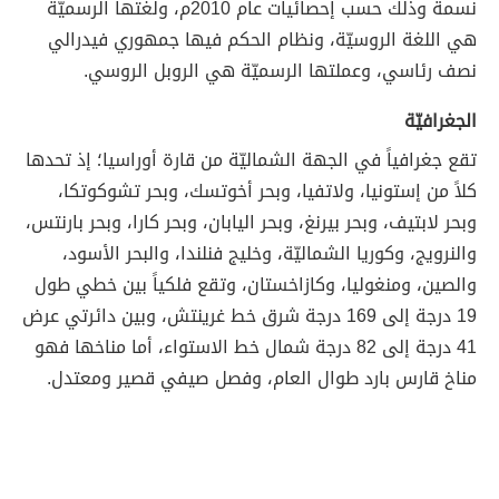
نسمة وذلك حسب إحصائيات عام 2010م، ولغتها الرسميّة
هي اللغة الروسيّة، ونظام الحكم فيها جمهوري فيدرالي
نصف رئاسي، وعملتها الرسميّة هي الروبل الروسي.
الجغرافيّة
تقع جغرافياً في الجهة الشماليّة من قارة أوراسيا؛ إذ تحدها
كلاً من إستونيا، ولاتفيا، وبحر أخوتسك، وبحر تشوكوتكا،
وبحر لابتيف، وبحر بيرنغ، وبحر اليابان، وبحر كارا، وبحر بارنتس،
والنرويج، وكوريا الشماليّة، وخليج فنلندا، والبحر الأسود،
والصين، ومنغوليا، وكازاخستان، وتقع فلكياً بين خطي طول
19 درجة إلى 169 درجة شرق خط غرينتش، وبين دائرتي عرض
41 درجة إلى 82 درجة شمال خط الاستواء، أما مناخها فهو
مناخ قارس بارد طوال العام، وفصل صيفي قصير ومعتدل.