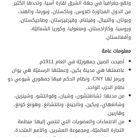
وتقع جغرافياً في جهة الشرق لقارة آسيا، وتحدها الكثير
من الدول المجاورة كلاوس، وباكستان، وبورما، والهند،
وبوتان، والنيبال، وفيتنام، وقيرغيزستان، وطاجيكستان،
وروسيا، وكازاخستان، ومنغوليا، وكوريا الشماليّة،
وأفغانستان.
معلومات عامة
أصبحت الصين جمهوريّة في العام 1911م.
عاصمتها هي مدينة بكين، وعملتها الرسميّة هي يوان
ويرمز لها CNY، ونظام الحكم فيها جمهوري شيوعي ذو
نظام الحزب الواحد.
من مدنها: تشانغتشون، وشيان، وقوانتشو، وشينزين،
وشانغهاي، وبكين، ونانجينغ، ونانتشانغ، وهونغ كونغ،
وهاربين.
من الانتماءات والعضويات التي تنتمي إليها: منظمة
التجارة العالميّة، ومجموعة العشرين، والأمم المتحدة،