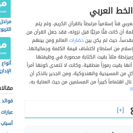
لخط العربي
مراحل 
عربي فناً إسلامياً مرتبطاً بالقرآن الكريم، ولم يتم
التربو
مة أن كانت فنًّا مرئيًّا قبل نزوله، فقد جعل القرآن من
 مقدساً، حيث لم يكن بين
حضارات
العالم ومن بينهم
إسلام من استطاع اكتشاف قيمة الكلمة وجمالياتها،
بيزنطة مثلاً بقيت الكتابة محصورة في وظيفتها
أنواع 
أنها بقيت رموزاً منطقية، وكانت لا تتعدى كونها أمراً
الإدار
كلٍ من المسيحية والهندوكية، ومن الجدير بالذكر أن
نال اهتماماً كبيراً من المسلمين من حيث العناية به،
مقالا
[١]
فوائد 
عبارات
أسباب 