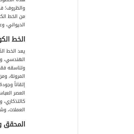
والظروف؛ فال
من الخط الك
الديواني، وع
الخط الك
يعد الخط ال
الهندسي، وار
وتناسقه فقد
المرونة، ومن
إتقاناً وجود
العصر العباس
كالتذكاري، و
العملات، وشو
المحقق و