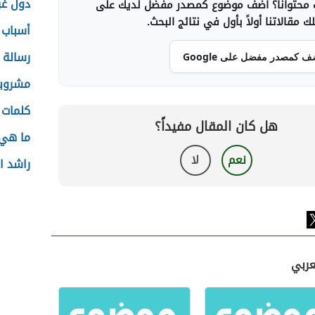
دول غر
محتوانا؟ أضف موضوع كمصدر مفضل لديك على
 مقالاتنا أولاً بأول في نتائج البحث.
أسباب 
رسالة 
ف كمصدر مفضل على Google
مشروبا
كلمات 
هل كان المقال مفيداً؟
ما هي 
نعم
لا
راشد ا
عربي