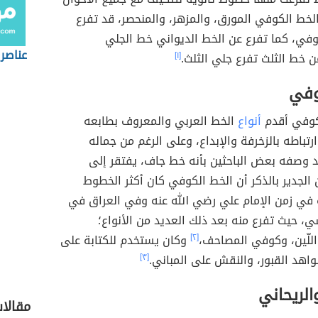
خط الكوفي المورق، والمزهر، والمنحصر، قد تفرع
وفي، كما تفرع عن الخط الديواني خط الجلي
عناصر 
ن خط الثلث تفرع جلي الثلث.
[١]
وفي
كوفي أقدم
أنواع
الخط العربي والمعروف بطابعه
تباطه بالزخرفة والإبداع، وعلى الرغم من جماله
 وصفه بعض الباحثين بأنه خط جاف، يفتقر إلى
 الجدير بالذكر أن الخط الكوفي كان أكثر الخطوط
ة في زمن الإمام علي رضي الله عنه وفي العراق في
ي، حيث تفرع منه بعد ذلك العديد من الأنواع؛
اللّين، وكوفي المصاحف،
[٢]
وكان يستخدم للكتابة على
اهد القبور، والنقش على المباني.
[٣]
الريحاني
مقالا