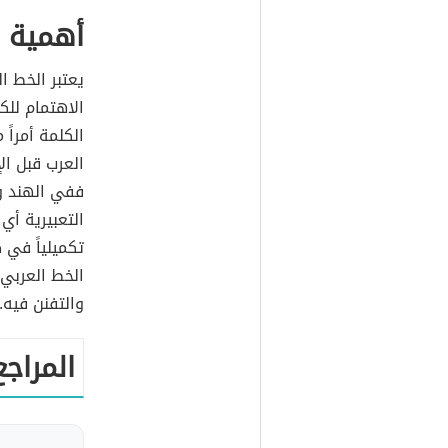
أهمية ا
يعتبر الخط ال
الاهتمام للكل
الكلمة أمراً
العرب قبل ال
ففي الهند و
التعبيرية أي 
تكميلياً في 
الخط العربي 
والتفنن فيه.
المراجع