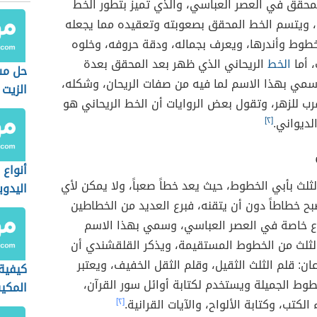
محقق في العصر العباسي، والذي تميز بتطور الخط
 ويتسم الخط المحقق بصعوبته وتعقيده مما يجعله
طوط وأندرها، ويعرف بجماله، ودقة حروفه، وخلوه
، أما
الخط
الريحاني الذي ظهر بعد المحقق بعدة
حل م
مي بهذا الاسم لما فيه من صفات الريحان، وشكله،
الزيت 
رب للزهر، وتقول بعض الروايات أن الخط الريحاني هو
لديواني.
[٢]
أنواع 
ث بأبي الخطوط، حيث يعد خطاً صعباً، ولا يمكن لأي
اليدوي
 خطاطاً دون أن يتقنه، فبرع العديد من الخطاطين
ع خاصة في العصر العباسي، وسمي بهذا الاسم
ثلث من الخطوط المستقيمة، ويذكر القلقشندي أن
عان: قلم الثلث الثقيل، وقلم الثقل الخفيف، ويعتبر
كيفية
طوط الجميلة ويستخدم لكتابة أوائل سور القرآن،
المكي
 الكتب، وكتابة الألواح، والآيات القرانية.
[٢]