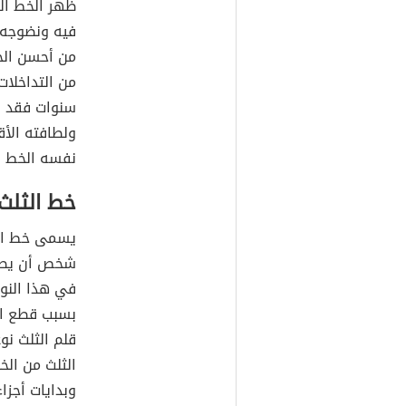
ظهر الخط ال
فيه ونضوجه،
من أحسن الخ
من التداخلات
سنوات فقد س
ولطافته الأق
نفسه الخط ا
خط الثلث
يسمى خط الثل
شخص أن يصبح
في هذا النو
بسبب قطع ال
قلم الثلث نو
الثلث من الخ
وبدايات أجزاء