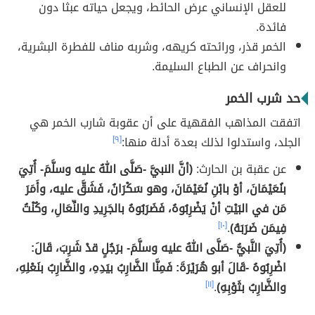
للعقل الإنساني عرض الحائط، ويجعل حياته عبثا دون
فائدة.
الخمر قذر، ورائحته كريهه، وشربه مناف للفطرة البشرية،
وانحراف عن الطباع السليمة.
حد شرب الخمر
اتفقت المذاهب الفقهية على أن عقوبة شارب الخمر هي
الجلد، واستدلوا لذلك بعدة أدلة منها:
[٩]
عن عقبة بن الحارث:
(أنَّ النبيَّ -صَلَّى اللهُ عليه وسلَّمَ- أُتِيَ
بنُعَيْمَانَ، أوْ بابْنِ نُعَيْمَانَ، وهو سَكْرَانُ، فَشَقَّ عليه، وأَمَرَ
مَن في البَيْتِ أنْ يَضْرِبُوهُ، فَضَرَبُوهُ بالجَرِيدِ والنِّعَالِ، وكُنْتُ
فِيمَن ضَرَبَهُ)
.
[١٠]
(أُتِيَ النَّبيُّ -صَلَّى اللهُ عليه وسلَّمَ- برَجُلٍ قدْ شَرِبَ، قَالَ:
اضْرِبُوهُ -قَالَ أبو هُرَيْرَةَ: فَمِنَّا الضَّارِبُ بيَدِهِ، والضَّارِبُ بنَعْلِهِ،
والضَّارِبُ بثَوْبِهِ)
.
[١١]