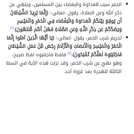
الخمر سبب للعداوة والبغضاء بين المسلمين، ويلهي عن
ذكر الله وعن الصلاة، يقول -تعالى-:
(إِنَّمَا يُرِيدُ الشَّيْطَانُ
أَن يُوقِعَ بَيْنَكُمُ الْعَدَاوَةَ وَالْبَغْضَاءَ فِي الْخَمْرِ وَالْمَيْسِرِ
وَيَصُدَّكُمْ عَن ذِكْرِ اللَّـهِ وَعَنِ الصَّلَاةِ فَهَلْ أَنتُم مُّنتَهُونَ)
.
[٦]
تحريم شرب الخمر، يقول -تعالى-:
(يَا أَيُّهَا الَّذِينَ آمَنُوا إِنَّمَا
الْخَمْرُ وَالْمَيْسِرُ وَالْأَنصَابُ وَالْأَزْلَامُ رِجْسٌ مِّنْ عَمَلِ الشَّيْطَانِ
فَاجْتَنِبُوهُ لَعَلَّكُمْ تُفْلِحُونَ)
،
[٧]
فلفظ فاجتنبوه لفظ صريح،
وهو نهيٌ عن شرب الخمر، وقد نزلت هذه الآية في السنة
الثالثة للهجرة بعد غزوة أحد.