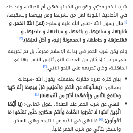
شرب الخمر محرّم، وهو من الكبائر، فهي أم الخبائث، وقد جاء
في الأحاديث النبوية لعن من يشربها ومن يبيعها ويسقيها،
[١]
قال رسول الله -صلى الله عليه وسلم-:
(لعنَ اللهُ الخمرَ، و
شاربَها، و ساقيَها، و بائعَها، و مبتاعَها، و عاصرَها، و
مُعْتصرَها، و حاملَها، و المحمولةَ إليهِ، و آكلَ ثمنِها)
.
[٢]
ولم يكن شرب الخمر في بداية الإسلام محرماً، بل تم تحريمه
على مراحل؛ إذ كان من العادات التي تَلَبّس الناس بها في
الجاهلية، وكان تحريمه على النحو الآتي:
[٣]
بيان كثرة ضرره مقارنة بمنفعته، يقول الله -سبحانه
وتعالى-:
(يَسْأَلُونَكَ عَنِ الْخَمْرِ وَالْمَيْسِرِ قُلْ فِيهِمَا إِثْمٌ كَبِيرٌ
وَمَنَافِعُ لِلنَّاسِ وَإِثْمُهُمَا أَكْبَرُ مِن نَّفْعِهِمَا)
.
[٤]
النهي عن شرب الخمر عند الصلاة، يقول -تعالى-:
(يَا أَيُّهَا
الَّذِينَ آمَنُوا لَا تَقْرَبُوا الصَّلَاةَ وَأَنتُمْ سُكَارَىٰ حَتَّىٰ تَعْلَمُوا مَا
تَقُولُونَ)
،
[٥]
فالنهي في الآية عن النتيجة وهي السكر،
والسكر يتأتّي من شرب الخمر غالباً.