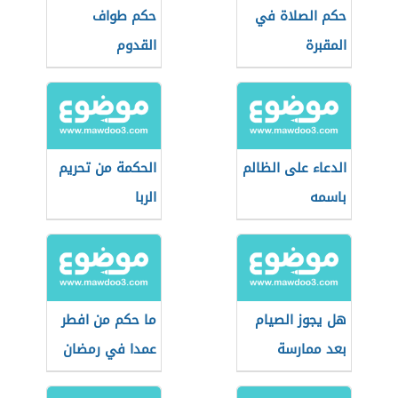
حكم الصلاة في
حكم طواف
المقبرة
القدوم
الدعاء على الظالم
الحكمة من تحريم
باسمه
الربا
هل يجوز الصيام
ما حكم من افطر
بعد ممارسة
عمدا في رمضان
العادة في الليل؟