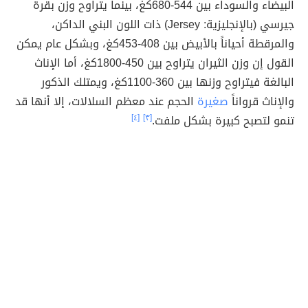
البيضاء والسوداء بين 544-680كغ، بينما يتراوح وزن بقرة
جيرسي (بالإنجليزية: Jersey) ذات اللون البني الداكن،
والمرقطة أحياناً بالأبيض بين 408-453كغ، وبشكل عام يمكن
القول إن وزن الثيران يتراوح بين 450-1800كغ، أما الإناث
البالغة فيتراوح وزنها بين 360-1100كغ، ويمتلك الذكور
والإناث قرواناً
صغيرة
الحجم عند معظم السلالات، إلا أنها قد
تنمو لتصبح كبيرة بشكل ملفت.
[٣]
[٤]