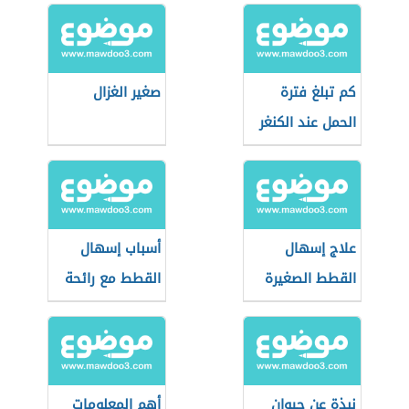
كم تبلغ فترة
صغير الغزال
الحمل عند الكنغر
علاج إسهال
أسباب إسهال
القطط الصغيرة
القطط مع رائحة
بالنشا
كريهة
نبذة عن حيوان
أهم المعلومات