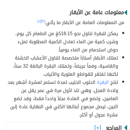
معلومات عامة عن الأبقار
من المعلومات العامة عن الأبقار ما يأتي:
[٣]
[٤]
يمكن للبقرة تناول نحو 18.15كغ من الطعام كل يوم،
وشرب كمية من الماء تعادل الكمية المطلوبة لملء
حوض استحمام من الماء يومياً.
تمتلك الأبقار أسناناَ متخصصة لتناول الأعشاب الخشنة
والقاسية، وفماً عريضاً، وتمتلك البقرة البالغة 32 سناً،
لكنها تفتقر للقواطع العلوية والأنياب.
تنتج
البقرة
الحلوب الحليب لمدة تستمر لعشرة أشهر بعد
ولادة العجل، وهي تلد لأول مرة في عمر يقل عن
العامين، وتضع في العادة عجلاً واحداً فقط، وقد تضع
اثنين، ليصل مجموع أبنائها الكلي في النهاية عادة إلى
عشرة عجول أو أكثر.
المراجع