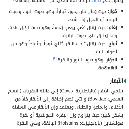
يُطلق على
صوت
البقرة لغة العديد من الأسماء، ومنها:
خُوار:
حيث يُقال خار، يخور، خُواراً، وهو صوت الثور، وصوت
البقرة أو العجل إذا اشتد.
بُغام:
حيث يُقال بَغَم، يبغم، بُغاماً، وهو صوت الإبل عادة،
وقد يُطلق على صوت البقرة.
ثُواج:
حيث يُقال ثاجت البقر، تَثاج، ثَوجاً، وثُواجاً وهو من
أصوات البقر.
الجؤار:
وهو صوت الثور والبقرة.
[٢]
الهمهمة.
الأبقار
تنتمي الأبقار (بالإنجليزية: Cows) إلى عائلة البقريات (الاسم
العلمي: Bovidae) والتي تضم إضافة إلى الأبقار كلاً من
الأغنام، والماعز، والظباء، ويعتمد وزن الأبقار على السلالة
بشكل كبير؛ حيث يتراوح وزن البقرة الهولندية أو بقرة
هولشتاين (بالإنجليزية: Holsteins) البالغة، وهي البقرة