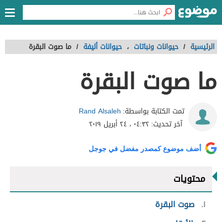
الرئيسية
/
حيوانات ونباتات
،
حيوانات أليفة
/
ما صوت البقرة
ما صوت البقرة
Rand Alsaleh
تمت الكتابة بواسطة:
آخر تحديث:
٠٤:٣٢ ، ٢٤ أبريل ٢٠١٩
أضف موضوع كمصدر مفضل في جوجل
محتويات
١
صوت البقرة