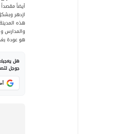
أيضاً مقصداً 
ازدهر وبشكل ك
هذه المدينة
والمدارس وال
هو عودة بغدا
هل يعجبك 
جوجل لتصلك
أض