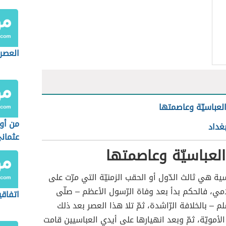
العصر
العباسيّة وعاصمتها
من أو
غداد
عثمان
العباسيّة وعاصمتها
سية هي ثالث الدّول أو الحقب الزمنيّة التي مرّت على
امي، فالحكم بدأ بعد وفاة الرّسول الأعظم – صلّى
اتفاقي
م – بالخلافة الرّاشدة، ثمّ تلا هذا العصر بعد ذلك
الأمويّة، ثمّ وبعد انهيارها على أيدي العباسيين قامت