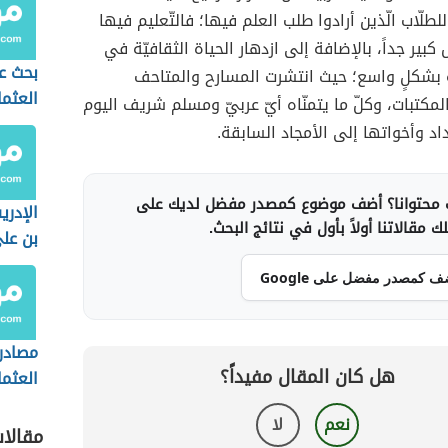
للطلّاب الّذين أرادوا طلب العلم فيها؛ فالتّعليم فيها
بير جداً، بالإضافة إلى ازدهار الحياة الثقافيّة في
بحث ع
 بشكلٍ واسع؛ حيث انتشرت المسارح والمتاحف
العثما
مكتبات، وكلّ ما يتمنّاه أيّ عربيّ ومسلم شريف اليوم
د وأخواتها إلى الأمجاد السابقة.
محتوانا؟ أضف موضوع كمصدر مفضل لديك على
الإدر
 مقالاتنا أولاً بأول في نتائج البحث.
بن عل
ف كمصدر مفضل على Google
مصادر 
هل كان المقال مفيداً؟
العثم
نعم
لا
مقالا