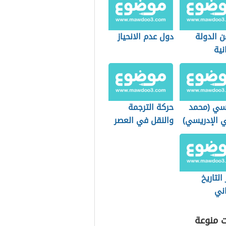
ن الدولة
دول عدم الانحياز
نية
يسي (محمد
حركة الترجمة
ي الإدريسي)
والنقل في العصر
العباسي الأول
وأثرها على الفكر
والأدب والثقافة
التاريخ
اني
ت منوعة