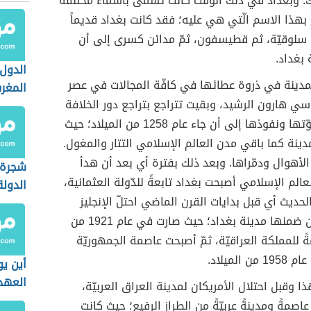
اك. وبغداد في ذلك الوقت كانت تسمّى بأسماء مختلفة
بهذا الاسم الّتي هي عليه؛ فقد كانت بغداد قديماً
ّ سلوقيّة، ثم قطيسفون، ثمّ مدائن كسرى إلى أن
بغداد.
الدول
مدينة في ذروة عطائها في كافّة المجالات في عصر
المغر
اسي هارون الرشيد، وبقيت تتراجع بتراجع دور الخلافة
العباسيّة وقوّتها ونفوذها إلى أن جاء عام 1258 من الميلاد؛ حيث
ينة كما باقي مدن العالم الإسلامي التتار والمغول.
الأهوال ودمّراها. وبعد ذلك بفترة أي بعد أن هدأ
شجرة 
الم الإسلامي أصبحت بغداد تابعةً للدّولة العثمانية،
الدول
حديث أي قبل بدايات القرن الماضي احتلّ الإنجليز
المنطقة ومن ضمنها مدينة بغداد؛ حيث صارت في عام 1921 من
ةً للمملكة العراقيّة، ثمّ أصبحت عاصمة الجمهوريّة
 الميلاد.
أين يو
العهد 
ا وقبل احتلال الأمريكان لمدينة العراق العربيّة،
اصمةً ومدينةً عربيّةً من الطراز الرفيع؛ حيث كانت