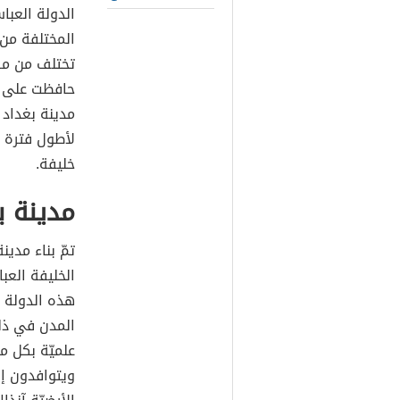
الدولة العبا
المختلفة من 
تختلف من مرحل
حافظت على م
مدينة بغداد 
لأطول فترة م
خليفة.
مدينة ب
تمّ بناء مدي
الخليفة الع
هذه الدولة 
المدن في ذلك
علميّة بكل م
ويتوافدون إ