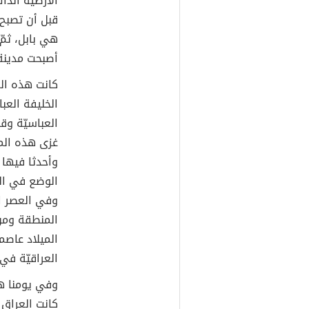
الأرضيّة آنذ
قبل أن تصبح 
هي بابل، ثم
أصبحت مدينة 
كانت هذه ال
الخليفة العب
غزى هذه المد
وأحدثا فيها 
الوضع في الع
وفي العصر ال
الميلاد عاصم
العراقيّة في عام 1958 من
وفي يومنا هذ
كانت العراق ع