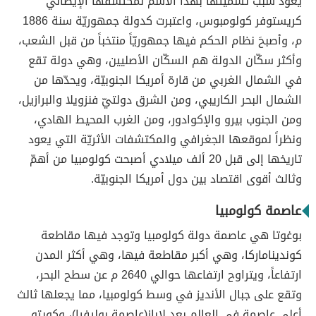
يعود سبب تسميتها بهذا الاسم لمكتشفها الإيطالي
كريستوفر كولومبوس، واعتبرت كدولة جمهوريّة سنة 1886
م، وأصبحَ نظام الحكم فيها جمهوريّاً منتخباً من قبل الشعب،
وأكثر سكّان الدولة هم السكّان الأصليين، وهي دولة تقع
في الشمال الغربي من قارة أمريكا الجنوبيّة، ويحدّها من
الشمال البحر الكاريبي، ومن الشرق دولتيّ فنزويلا والبرازيل،
ومن الجنوب بيرو والإكوادور، ومن الغرب المحيط الهادي،
ونظراً لموقعها الجغرافي والمكتشفات الأثريّة التي يعود
تاريخها إلى قبل 20 ألف ميلادي أصبحت كولومبيا من أهمّ
وثالث أقوى اقتصاد بين دول أمريكا الجنوبيّة.
عاصمة كولومبيا
بوغوتا هي عاصمة دولة كولومبيا وتوجد فيها مقاطعة
كونديناماركا، وهي أكبر مقاطعة فيها، وهي أكثر المدن
ارتفاعاً، ويتراوح ارتفاعها حوالي 2640 م عن سطح البحر،
وتقع على جبال الأنديز في وسط كولومبيا، مما يجعلها ثالث
أعلى عاصمة في العالم بعد لاباز(عاصمة بوليفيا)، وكويتو