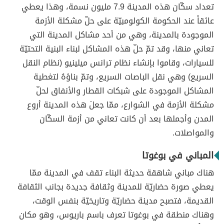
تعداد سكّان هذه المدينة 7.9 مليون نسمة، وهذا يعطي
عائقاً عند الحكومة الكولومبيّة على حلّ مشكلة الأزمة
الموجودة بالمدينة، وهي من أحد مشاكل المدينة التي
تعاني منها، وقد تمّ حلّ هذه المشاكل لبناء البنية التحتيّة
للسيارات، وقاموا بإنشاء نظام ترانس ميلينيو (نظام النقل
السريع) وهي نقل الباصات السريع، وتمّ بناؤهُ لتغطية
المشاكل الموجودة على شبكات القطار والأنفاق لحلّ
مشكلة الأزمة في الشوارع، ممّا جعلَ هذه المدينة أروع
المدن وأجملها بعد أن كانت تعاني من أزمة السكّان
والمواصلات.
المباني في بوغوتا
هناك مباني شاهقة حديثة البناء تقف في المدينة ممّا
يعطي صورة حضاريّة للمدينة وثقافة جديدة بجانب الثقافة
القديمة، فتصبح مدينة حضاريّة وتاريخيّة بنفس الوقت،
وهناك منطقة في بوغوتا تعرف باسم باريوس، وهو مكان