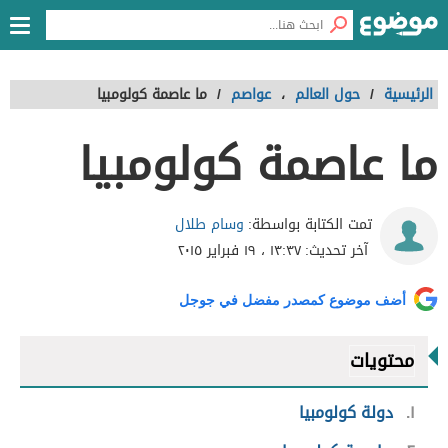
الرئيسية
/
حول العالم
،
عواصم
/
ما عاصمة كولومبيا
ما عاصمة كولومبيا
وسام طلال
تمت الكتابة بواسطة:
آخر تحديث:
١٣:٣٧ ، ١٩ فبراير ٢٠١٥
أضف موضوع كمصدر مفضل في جوجل
محتويات
١
دولة كولومبيا