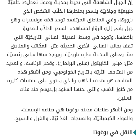
إنّ الجبال الشاهقة التي تحيط بمدينة بوغوتا تعطيها خلفيّة
طبيعيّة وجاذبيّة ينسحر بمنظرها الخلّاب الشخص الذي
يزورها، وفي المناطق المرتفعة توجد قمّة مونسيرات وهو
جبل يأتي إليهِ الزوّار لمشاهدة المنظر الخلاّب للمدينةِ
بأكملها، وتوجد في وسط المدينة المباني التاريخيّة التي
تقف بجانب المباني الأخرى الحديثة مثل: المكاتب والفنادق
ممّا يعطي المدينة نظرة تاريخيّة، ويوجد فيها مباني رئيسيّة
مثل: مبنى الكابيتول (مبنى البرلمان)، وقصر الرئاسة، والعديد
من المتاحف الثريّة بالتاريخ الكولومبي، ومن أشهر هذه
المتاحف هو متحف الذهب والذي يحتوي على مقتنيات كثيرة
من كنوز الذهب والتي نحتها الهنود بإيديهم منذ مئات
السنين.
ومن أشهر صناعات مدينة بوغوتا هي صناعة الإسمنت،
والمواد الكيميائيّة، والمنتجات الغذائيّة، والغزل والنسيج.
النقل في بوغوتا