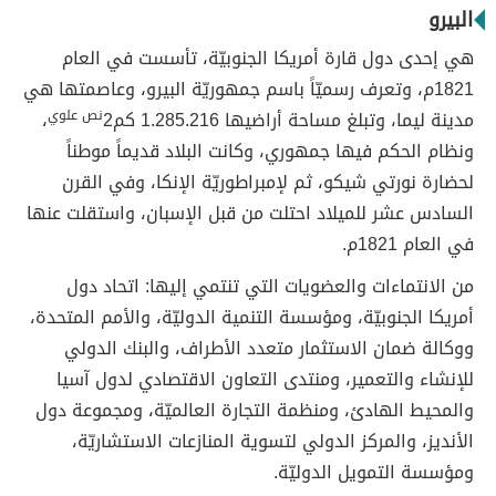
البيرو
هي إحدى دول قارة أمريكا الجنوبيّة، تأسست في العام
1821م، وتعرف رسميّاً باسم جمهوريّة البيرو، وعاصمتها هي
مدينة ليما، وتبلغ مساحة أراضيها 1.285.216 كم2
نص علوي
،
ونظام الحكم فيها جمهوري، وكانت البلاد قديماً موطناً
لحضارة نورتي شيكو، ثم لإمبراطوريّة الإنكا، وفي القرن
السادس عشر للميلاد احتلت من قبل الإسبان، واستقلت عنها
في العام 1821م.
من الانتماءات والعضويات التي تنتمي إليها: اتحاد دول
أمريكا الجنوبيّة، ومؤسسة التنمية الدوليّة، والأمم المتحدة،
ووكالة ضمان الاستثمار متعدد الأطراف، والبنك الدولي
للإنشاء والتعمير، ومنتدى التعاون الاقتصادي لدول آسيا
والمحيط الهادئ، ومنظمة التجارة العالميّة، ومجموعة دول
الأنديز، والمركز الدولي لتسوية المنازعات الاستشاريّة،
ومؤسسة التمويل الدوليّة.