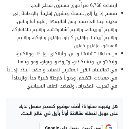
ارتفاعه 6,768 متراً فوق مستوى سطح البحر.
تقسم إدارياً إلى خمسة وعشرين إقليماً، بالإضافة إلى
مدينة ليما العاصمة، ومن أقاليمها: إقليم أمازوناس،
وإقليم أبوريماك، وإقليم أشاكوتشو، وإقليم كاخاماركا،
وإقليم أريكيبا، وإقليم كاياو، وإقليم وانوكو، وإقليم
قوسقو، وإقليم خونين.
من مدنها: تشاتشابويس، وأبانكاي، وإيكا، ووانكايو،
وإيكيتوس، وتشيكلايو، وتروخيو، وبونو، ومويوبامبا.
في ثمانينيات القرن العشرين للميلاد واجهت البلاد ازدياداً
في معدلات التضخم، وديوناً خارجيّة كبيرة جداً، وازدياداً
في تهريب المخدرات، وتصاعد العنف السياسي.
هل يعجبك محتوانا؟ أضف موضوع كمصدر مفضل لديك
على جوجل لتصلك مقالاتنا أولاً بأول في نتائج البحث.
أضف كمصدر مفضل على Google