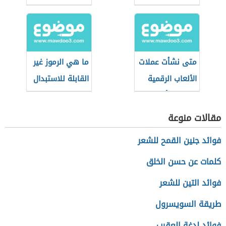
متى نشأت عملات
ما هي الرموز غير
الألعاب الرقمية
القابلة للاستبدال
وما هي أبرز
(nfts) وكيف
أنواعها؟
تعمل؟
مقالات منوعة
فوائد جنين القمح للشعر
كلمات عن حسن الخلق
فوائد التين للشعر
طريقة السويسرول
فوائد لدغة العقرب