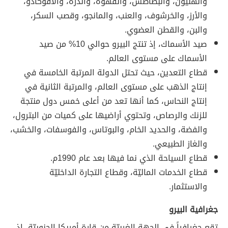
والهليون، والبطاطس، والقهوة، والذرة، والأفوكادو،
والأرز، والخرشوف، والعنب، والمانجو، وقصب السكر،
والبن، والقطن العضوي.
صيد الأسماك، إذ تنتج البيرو حوالي 10% من صيد
الأسماك على مستوى العالم.
قطاع التعدين، حيث تحتل الدولة المرتبة الخامسة في
إنتاج الذهب على مستوى العالم، والمرتبة الثانية في
إنتاج النحاس، كما أنها تعد من أعلى خمس دول منتجة
للزنك والرصاص، وتحتوي أراضيها على كميات من البترول،
والفضة، والحديد الخام، والبوتاس، والفوسفات، والخشب،
والغاز الطبيعي.
قطاع السياحة الذي نما فيها بعد عام 1990م.
قطاع الخدمات الماليّة، وقطاع التجارة الداخليّة
والاستثمار.
جغرافية البيرو
تقع جغرافياً في الجهة الغربيّة من قارة أمريكا الجنوبيّة، إذ