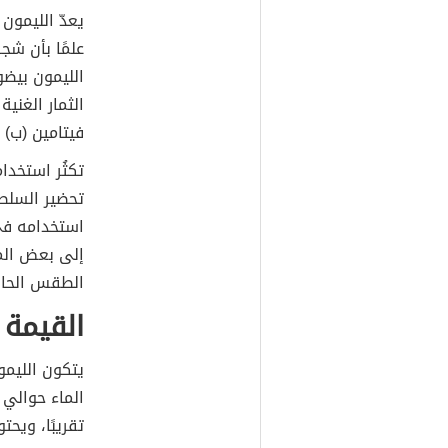
يعدّ الليمون
علمًا بأن شج
الليمون بيضو
الثمار الغنية
فيتامين (ب) و
تكثُر استخدا
تحضير السلطا
استخدامه في 
إلى بعض الم
الطقس الحار
القيمة 
يتكون الليم
تقريبًا، ويح