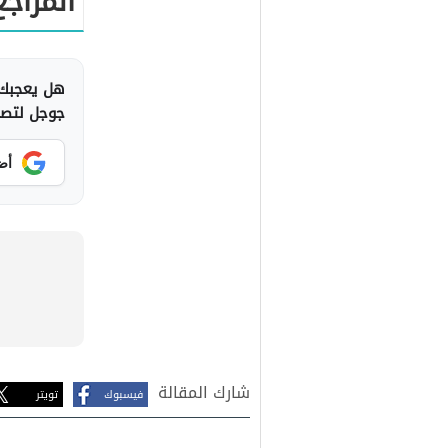
المراجع
هل يعجبك 
جوجل لتصلك
أض
شارك المقالة
فيسبوك
تويتر