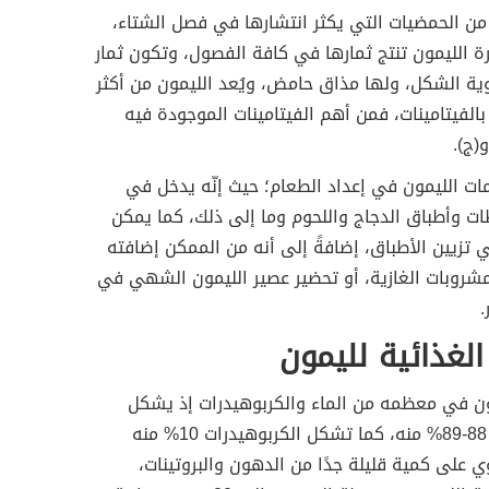
 من الحمضيات التي يكثر انتشارها في فصل الشتاء،
رة الليمون تنتج ثمارها في كافة الفصول، وتكون ثمار
ية الشكل، ولها مذاق حامض، ويُعد الليمون من أكثر
 بالفيتامينات، فمن أهم الفيتامينات الموجودة فيه
(ج).
مات الليمون في إعداد الطعام؛ حيث إنّه يدخل في
ت وأطباق الدجاج واللحوم وما إلى ذلك، كما يمكن
تزيين الأطباق، إضافةً إلى أنه من الممكن إضافته
شروبات الغازية، أو تحضير عصير الليمون الشهي في
.
الغذائية لليمون
ون في معظمه من الماء والكربوهيدرات إذ يشكل
الماء حوالي 88-89% منه، كما تشكل الكربوهيدرات 10% منه
توي على كمية قليلة جدًا من الدهون والبروتينات،