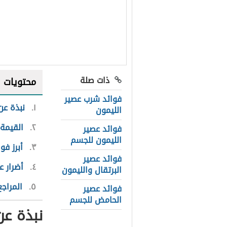
ذات صلة
محتويات
فوائد شرب عصير
١
نبذة عن
الليمون
٢
القيمة 
فوائد عصير
الليمون للجسم
٣
أبرز فو
فوائد عصير
٤
أضرار ع
البرتقال والليمون
٥
المراجع
فوائد عصير
الحامض للجسم
نبذة عن