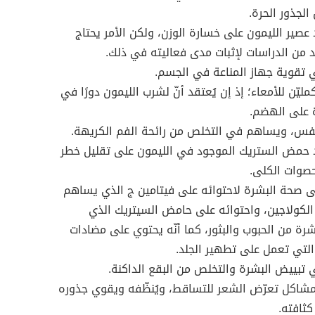
 الجذور الحرة.
عصير الليمون على خسارة الوزن، ولكن الأمر يحتاج
د من الدراسات لإثبات مدى فعاليته في ذلك.
 تقوية جهاز المناعة في الجسم.
يّن للأمعاء؛ إذ إن يُعتقد أنّ لشرب الليمون دورًا في
 على الهضم.
فس، ويساهم في التخلص من رائحة الفم الكريهة.
 حمض الستريك الموجود في الليمون على تقليل خطر
حصوات الكلى.
 صحة البشرة لاحتوائه على فيتامين ج الذي يساهم
الكولاجين، واحتوائه على حامض السيتريك الذي
بشرة من الحبوب والبثور، كما أنّه يحتوي على مضادات
لتي تعمل على تطهير الجلد.
تبييض البشرة والتخلص من البقع الداكنة.
شاكل تعرّض الشعر للتساقط، ويُنظّفه ويقوي جذوره
كثافته.