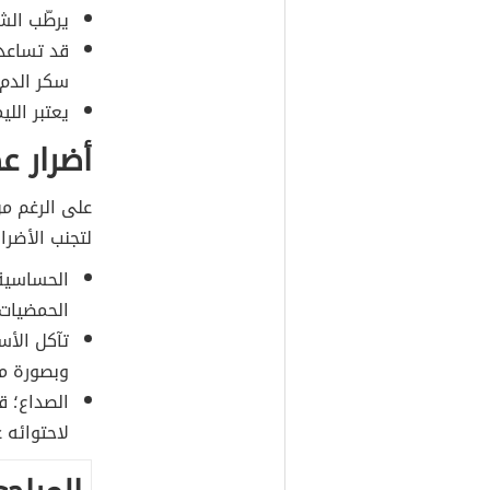
يرطّب الش
قد تساعد
سكر الدم.
يعتبر اللي
أضرار ع
على الرغم من
لتجنب الأضرار 
الحساسية
الحمضيات،
تآكل الأس
وبصورة مت
الصداع؛ ق
لاحتوائه 