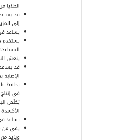
الخلايا من
قد يساعد 
إلى المزي
يساعد في
يستخدم كمل
المساعدة
ينعش الن
قد يساعد
الإصابة ب
يحافظ على
في إنتاج 
يُخلّص ال
الأكسدة ا
يساعد في 
يقي من م
ويزيد من 