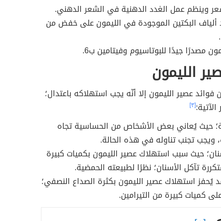
عر وينظم عمل الغدد الدهنية في الشعر الدهني.
 ألياف البكتين الموجودة في الليمون على خفض من
مون مصدرًا جيدًا للبوتاسيوم وفيتامين ب6.
صير الليمون
 فوائد عصير الليمون إلا أنّه يجب استهلاكه باعتدال؛
الآتية:
[٣]
؛ حيث يُعاني بعض الأشخاص من الحساسية تجاه
 ويجب تجنب تناوله في هذه الحالة.
نان؛ حيث سبب استهلاك عصير الليمون بكميات كبيرة
كررة تآكل الأسنان؛ نظرًا لطبيعته الحمضية.
د يُحفز استهلاك عصير الليمون بكثرة الصداع النصفي؛
على كميات كبيرة من التيرامين.