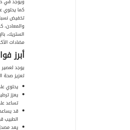
كما يحتوي ع
تخفيض نسبة 
والمعادن، ك
الستريك، بال
مضادات الأك
أبرز فو
يوجد لعصير ا
تعزيز صحة ال
يحتوي على
يعزز ترطي
تساعد على
قد يساعد
الطبيب قب
يعد مصدرً