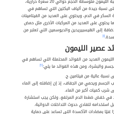
ويوجد في حبة الليمون متوسطة الحجم حوالي 20 سعرة حرارية،
لى نسبة جيدة من ألياف البكتين التي تساهم في
السكر في الدم، ويحتوي على العديد من الفيتامينات
ما يحتوي على العديد من المركبات الأخرى مثل حمض
إضافة إلى الهيسبيريدين والديوسمين التي تعتبر من
سدة.
[١]
ائد عصير الليمون
لليمون العديد من الفوائد المحتملة التي تساهم في
جسم والبشرة، ومن هذه الفوائد ما يلي:
[٢]
 نسبة عالية من فيتامين ج.
ب الجسم ويحمي من الجفاف، إذ إن إضافته إلى الماء
 شرب كميات أكبر من الماء.
 في خفض ضغط الدم المرتفع، ولكن يجب استشارة
ل استخدامه لتفادي حدوث التداخلات الدوائية.
ا غنيًا بمضادات الأكسدة التي تساعد على حماية