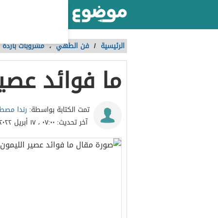
أكبر موقع عربي بالعالم
الرئيسية
/
فن الطهي
،
مشروبات باردة 
ما فوائد عصير
رندا مص
تمت الكتابة بواسطة:
آخر تحديث:
٠٧:٠٠ ، ١٧ أبريل ٢٠٢٢