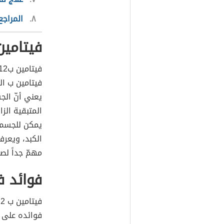
٨
المراجع
فيتامين 
فيتامين ب ال
يعني أنّ الج
المتبقية الز
مهمّ جداً لصح
فوائد في
فوائده على ا