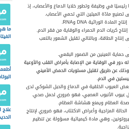
ا رئيسيًا في وظيفة وتطور خلايا الدماغ والأعصاب، إذ
 تصنيع مادّة الميلين التي تحمي الأعصاب.
ج المادة الوراثية DNA وRNA.
ما هي
تاج كريات الدم الحمراء والوقاية من فقر الدم.
الفيتا
 إنتاج الطاقة، وبالتالي تقليل الشعور بالتعب
 حماية العينين من الضمور البقعي.
ه دور في الوقاية من الإصابة بأمراض القلب والأوعية
أطعمة
وذلك عن طريق تقليل مستويات الحمض الأميني
البوتا
ستين في الدم.
عض العيوب الخلقية في الدماغ والحبل الشوكي لدى
ل عيوب الأنبوب العصبي، فهو ضروري لحمل صحي.
صحة العظام ويمنع هشاشة العظام.
علاج ا
لحالة المزاجية وأعراض الاكتئاب، فهو ضروري لإنتاج
الحدي
روتونين، وهي مادة كيميائية مسؤولة عن تنظيم
زاجية.