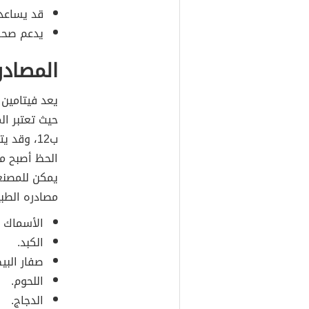
قد يساعد فيتامين ب 12 في 
يدعم صحة 
المصادر 
حيث تعتبر الم
ب12، وقد
الحظ أصبح مت
يمكن للمصنعي
مصادره الطبي
الأسماك و
الكبد.
صفار البي
اللحوم.
الدجاج.