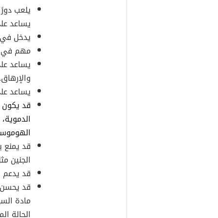
يلعب دورً
يساعد على
يدخل في إنتا
مهم في إن
يساعد على
والإرهاق.
يساعد على
قد يكون ل
الدموية، 
الهوموسي
قد يمنع ب
الجنين مث
قد يدعم 
قد يحسن ا
مادة السي
الحالة الم