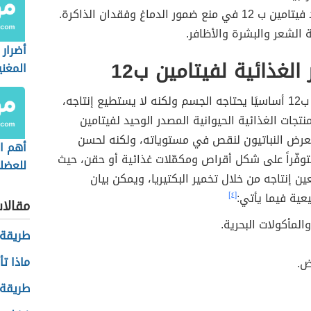
منع ضمور الدماغ وفقدان الذاكرة.
الشعر والبشرة والأظافر.
أضرار 
الغذائية لفيتامين ب12
المغن
يعد فيتامين ب12 أساسيًا يحتاجه الجسم ولكنه لا يستطيع إنتاجه،
نتجات الغذائية الحيوانية المصدر الوحيد لفيتامين
 يتعرض النباتيون لنقص في مستوياته، ولكنه لحسن
أهم ال
وفّراً على شكل أقراص ومكمّلات غذائية أو حقن، حيث
للعضل
ن إنتاجه من خلال تخمير البكتيريا، ويمكن بيان
عية فيما يأتي:
[٤]
مقالا
المأكولات البحرية.
طريقة
ماذا تأ
ض.
طريقة 