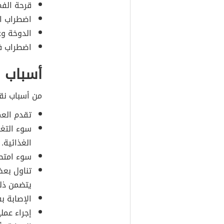
قرحة الفم
اضطراب ال
الدوخة وع
اضطراب ف
أسباب ن
من أسباب نقص
تقدم العم
سوء التغذ
الغذائية.
سوء امتصا
يتضمن ذل
الإصابة بف
إجراء عمل