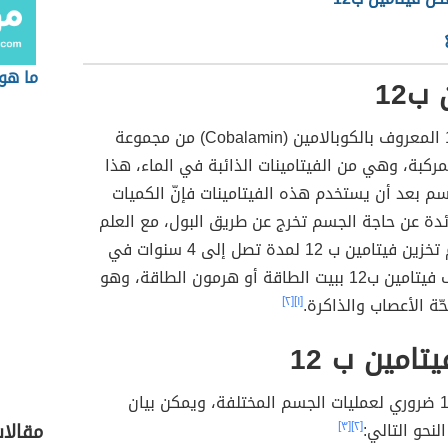
ما هو 
ب12
فيتامين ب12 المعروف بالكوبالامين (Cobalamin) من مجموعة
مركبة، وهي من الفيتامينات الذائبة في الماء، هذا
سم بعد أن يستخدم هذه الفيتامينات فإنّ الكميات
ائدة عن حاجة الجسم تخرج عن طريق البول، مع العلم
يمكن للجسم تخزين فيتامين ب 12 لمدة تصل إلى 4 سنوات في
الكبد، ويعرف فيتامين ب12 ببيت الطاقة أو هرمون الطاقة، وهو
ّة الأعصاب والذاكرة.
[١]
[٢]
تامين ب 12
فيتامين ب 12 ضروري لعمليات الجسم المختلفة، ويمكن بيان
لنحو التالي:
[٢]
[٣]
مقالا