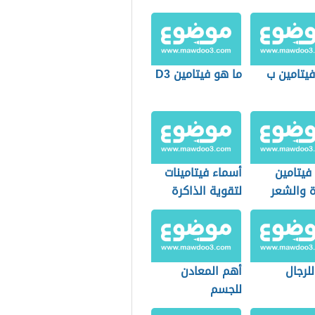
فيتامين ب
ما هو فيتامين D3
فيتامين
أسماء فيتامينات
ة والشعر
لتقوية الذاكرة
للرجال
أهم المعادن
للجسم