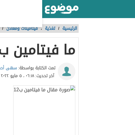
أكبر موقع عربي بالعالم
الرئيسية
/
تغذية
،
فيتامينات ومعادن
/
ما فيتامين ب12
سهى أحم
تمت الكتابة بواسطة:
آخر تحديث:
٠٦:١٨ ، ٥ مايو ٢٠٢٢