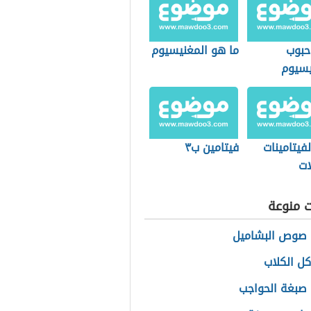
حبوب
ما هو المغنيسيوم
يسيوم
فيتامينات
فيتامين ب٣
ات
ت منوعة
 صوص البشاميل
كل الكلاب
صبغة الحواجب