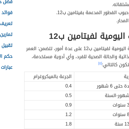
فضل دع
شتقاته.
حبوب الفطور المدعمة بفيتامين ب12.
فوائد ل
المحار.
تعريف 
اليومية لفيتامين ب12
تمارين 
تقبيل 
تعتمد الجرعة اليومية لفيتامين ب12 على عدة أمور، تتضمن: العمر
حكم ال
ذائية والحالة الصحية للفرد، وأي أدوية مستخدمة،
كون كالتالي:
[٥]
عبارات 
ية
الجرعة بالميكروغرام
حتى 6 شهور
0.4
0.5
0.9
1.2
1.8