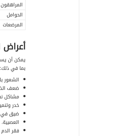
المراهقون 14-18 سنة والبالغو
الحوامل
المرضعات
أعراض ن
بما في ذلك:
الشعور با
ضعف الذاك
مشاكل نفس
خدر وتنمي
ضيق في ا
العصبية.
فقر الدم 