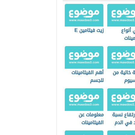
 أنواع
زيت فيتامين E
مينات
 خالية من
أهم الفيتامينات
سيوم
للجسم
رتفاع نسبة
معلومات عن
د في الدم
الفيتامينات