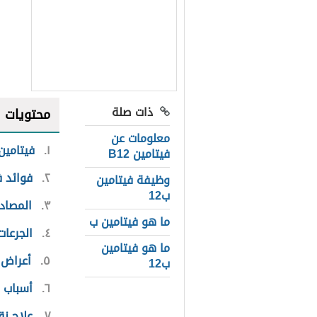
ذات صلة
محتويات
معلومات عن
١
فيتامين 
فيتامين B12
٢
فوائد في
وظيفة فيتامين
ب12
٣
المصادر
ما هو فيتامين ب
٤
الجرعات
ما هو فيتامين
٥
أعراض 
ب12
٦
أسباب ن
٧
علاج نق