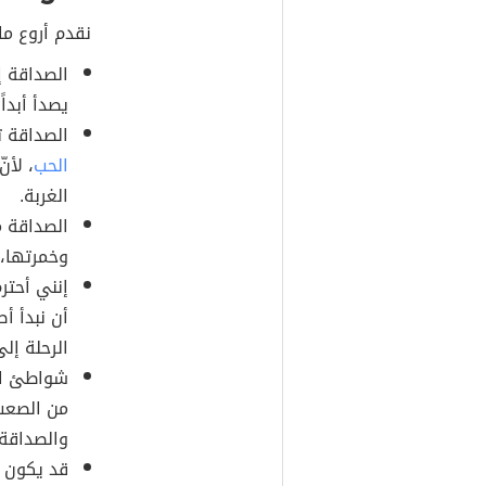
نقدم أروع ما
الصداقة إن
يصدأ أبداً.
الصداقة ت
الحب
، لأن
الغربة.
الصداقة م
وخمرتها، 
إنني أحت
أن نبدأ أ
الرحلة إل
شواطئ ال
من الصعب 
والصداقة 
قد يكون ا