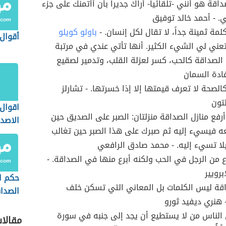
اقة هو أنني -تلقائيا- أراكَ جديرا بأن أأتمنك على جزء
. - أحمد خالد توفيق
لمة ثمينة جداً، لا تقال لكل إنسان. -
باولو كويلو
أقوال
عني لي الشيء الكثير. أنها تأتي عندي في مرتبة
 الصداقة كالحب، كسر لعزلة القلب، وتدمير لصقيع
 غادة السمان
الصحة ﻻ تعرف قيمتها إلا إذا خسرتها. - تشارلز
تون
اقوال 
أرفع منازل الصداقة منزلتان: الصبر على الصديق حين
الاصدق
ه فيسيء إليه ثم صبرك على هذا الصبر حين تغالب
ا تسيء إليه. - محمد صادق الرافعي
رع من الرجل في الحب ولكنه أبرع منها في الصداقة. -
برويير
حكم ا
اقة ليس الكلمات بل المعاني التي تسكن خلف
الصدا
- هنري ديفيد ثورو
الناس من لا يستطيع أن يجد إلى جنبه في سورة
مقالا