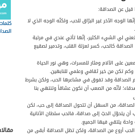
 قيل عن الصداقة:
ّها الوجه الآخر غير البرّاق للحب، ولكنّه الوجه الذي لا
كلمات
الصدا
عني لي الشيء الكثير، إنّها تأتي عندي في مرتبة
ّ الصداقة كالحب، كسر لعزلة القلب، وتدمير لصقيع
عين على الآلام ومثار للمسرات، وهي نور الحياة
وكم تكن من خير ثقافي وعلمي للنابهين.
رم الصداقة وقد تفوق في مشاعرها الحب، ولكن بشرط
صدقاء؛ لأنّه من الصعب أن نكون عشاقاً وتنتهي بنا
ى
صداقة، من السهل أن تتحول الصداقة إلى حب، لكن
أن يتحوّل الحبّ إلى صداقة، فالحب سلطان الأنانية
واحة يلتقي فيها الجميع.
مقالا
لحب أروع من الصداقة، ولكن تظل الصداقة أبقى من