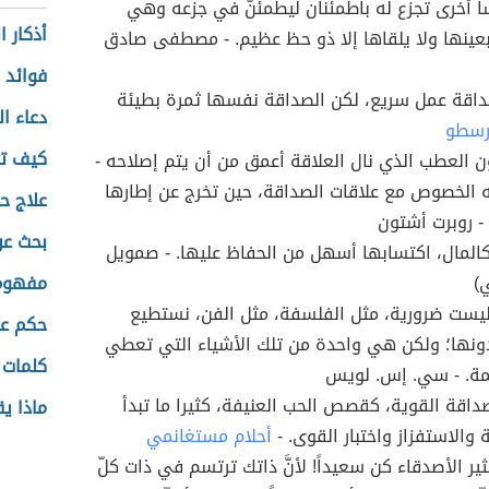
اً أُخرى تجزع له باطمئنان ليطمئنّ في جزعه وهي
أذكار 
عينها ولا يلقاها إلا ذو حظ عظيم. - مصطفى صادق
فوائد 
داقة عمل سريع، لكن الصداقة نفسها ثمرة بطيئة
دعاء ا
رسطو
كيف تو
ون العطب الذي نال العلاقة أعمق من أن يتم إصلاحه -
الخصوص مع علاقات الصداقة، حين تخرج عن إطارها
علاج ح
- روبرت أشتون
بحث عن
المال، اكتسابها أسهل من الحفاظ عليها. - صمويل
ي)
مفهوم 
يست ضرورية، مثل الفلسفة، مثل الفن، نستطيع
حكم عن
ونها؛ ولكن هي واحدة من تلك الأشياء التي تعطي
كلمات 
يمة. - سي. إس. لويس
قة القوية، كقصص الحب العنيفة، كثيرا ما تبدأ
ماذا ي
 والاستفزاز واختبار القوى. -
أحلام مستغانمي
ثير الأصدقاء كن سعيداً! لأنَّ ذاتك ترتسم في ذات كلّ