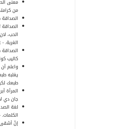
معنى الصد
من كرامتي
الصداقة ك
الصداقة ت
الحب، لان
الغربة. -
الصداقة ك
كاليب كول
واعلم أن 
يغلبه طبع
طبعك لكيل
المرأة أب
جان دي لا
لغة الصد
الكلمات. 
إنّ أشقى 