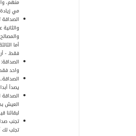
منهم، والن
مي زيادة
الصداقة ث
والثانية 
والمصالح 
أما الثال
فقط. - أ
الصداقة:
واحد فقط 
الصداقة.. 
يصدأ أبدا.
الصداقة ل
العيش بد
لبقائنا ق
تجنب صداق
تجلب لك أ