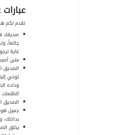
عبارات 
نقدم لكم هذه
صديقك هو 
جائعاً، و
غاية ترجو
متى أصبح
الصديق ال
توحي إليك
وداده الص
الظلمات.
الصديق ال
جميل هو ا
بداخلك، و
يخلق الصم