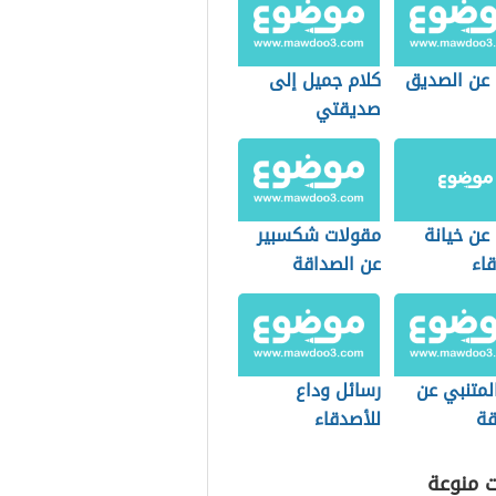
 عن الصديق
كلام جميل إلى
صديقتي
عن خيانة
مقولات شكسبير
اء
عن الصداقة
لمتنبي عن
رسائل وداع
قة
للأصدقاء
ت منوعة