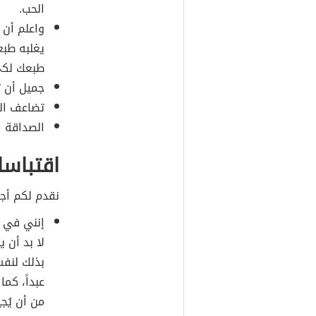
الحب.
واعلم أن 
يغلبه طبع
طبعك لكي
جميل أن ت
تضاعف ال
الصداقة ا
اقتباسا
نقدم لكم أجم
إنني في ح
لا بد أن ي
بذلك لنفس
عبداً، كما
من أن يُجي