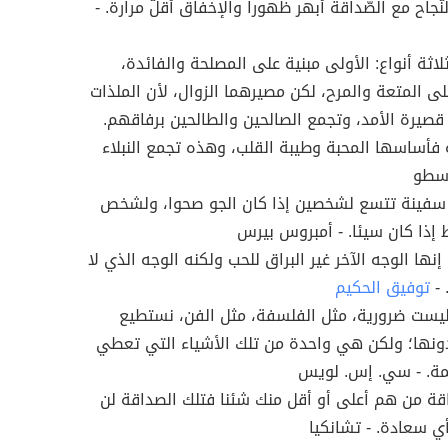
ّجاح مع الصّداقة أبهر ظهوراً والإخفاق أقلّ مرارة. -
لاثة أنواع: الأولى مبنية على المصلحة والفائدة،
على المتعة والمرح، لكن مصيرهما الزوال، لأن الملذات
قصيرة الأمد، وتجمع الصالحين والطالحين برفاقهم.
ثة فأساسها المحبة وطيبة القلب، وهذه تجمع النبلاء
رسطو
 سفينة تتسع لشخصين إذا كان الجو صحوا، ولشخص
إذا كان سيئا. - أمبروس بيرس
إنها الوجه الآخر غير البراق للحب ولكنه الوجه الذي لا
 -
توفيق الحكيم
يست ضرورية، مثل الفلسفة، مثل الفن، نستطيع
ونها؛ ولكن هي واحدة من تلك الأشياء التي تعطي
يمة. - سي. إس. لويس
ة من هم أعلى أو أقل منك شئنا فتلك الصداقة لن
ي سعادة. - تشانكيا