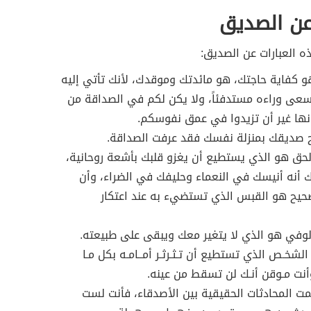
عن الصديق
 العبارات عن الصديق:
كفاية حاجتك، هو مائدتك وموقدك، لأنك تأتي إليه
تسعى وراءه مستدفئاً، ولا يكن لكم في الصداقة من
نها غير أن تزيدوا في عمق نفوسكم.
 صديقك بمنزلة نفسك فقد عرفت الصداقة.
حق هو الذي يستطيع أن يغزو قلبك بأشعة روحانية،
 أنه أنيسك في النعماء وحليفك في الضراء، وأن
حيح هو القبس الذي تستضيء به عند اعتكار
وفي هو الذي لا يتغير معك ويبقى على طبيعته.
لشخـص الذي تستطيع أن تـثـرثـر أمــامـه بكل مـا
أنت مـوقن أنـك لن تسقط من عينه.
ت المحادثات الحقيقية بين الأصدقاء، فأنت لست