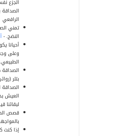
الجزع نفس
الصداقة ب
الرافعي
تمني الص
النضج. -
أ
أحيانا يك
وعلى وجه 
الطبيعي. 
الصداقة ك
بتلر (روائ
الصداقة ل
العيش بد
لبقائنا ق
قصص الصدا
بالمواجهة
إذا كنت ك