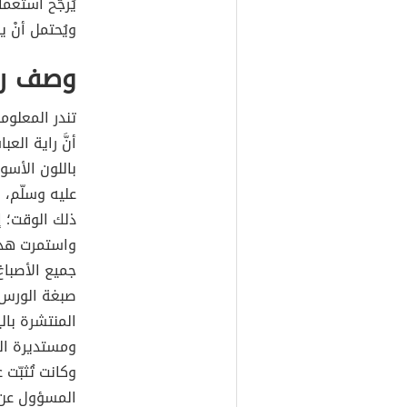
يُرجّح استعم
ويُحتمل أنْ 
وصف راي
تندر المعلوما
أنَّ راية ال
باللون الأسو
عليه وسلّم، 
ذلك الوقت؛ إ
واستمرت هذه 
جميع الأصباغ
صبغة الورس 
المنتشرة بالي
المسؤول عن ح