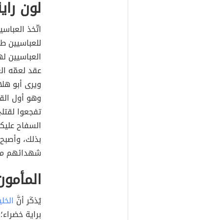
لون راي
اتّخذ العباسي
للعباسيين طي
العباسيين لهذ
عقد لعمّه ال
ويرى أبو هلال
وهو أول الق
تفجعوا لقتلي
السفاح عليكم
بذلك، وأصبح 
شهدائهم من
المأمون
يُذكَر أنَّ
الخل
براية خضراء؛