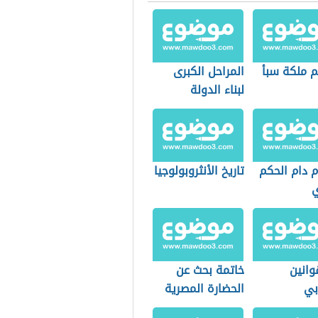
م ملكة سبأ
المراحل الكبرى
لبناء الدولة
المغربية الحديثة
م دام الحكم
تاريخ الأنثروبولوجيا
ي
وانين
خاتمة بحث عن
بي
الحضارة المصرية
القديمة