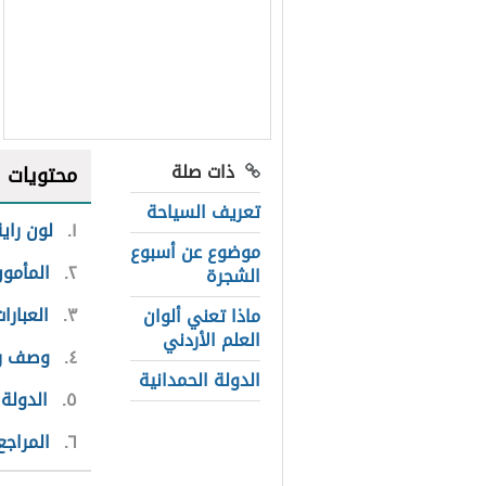
ذات صلة
محتويات
تعريف السياحة
١
لون راي
موضوع عن أسبوع
٢
المأمون
الشجرة
٣
العبارا
ماذا تعني ألوان
العلم الأردني
٤
وصف را
الدولة الحمدانية
٥
الدولة 
٦
المراجع