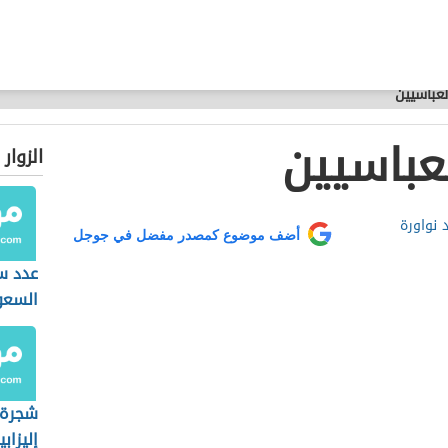
لعباسيين
لعباسيين
الزوار
 نواورة
أضف موضوع كمصدر مفضل في جوجل
عدد س
السعو
شجرة ع
إليزاب