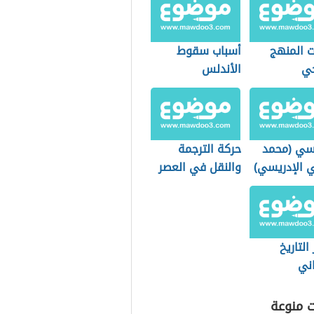
 المنهج
أسباب سقوط
خي
الأندلس
يسي (محمد
حركة الترجمة
ي الإدريسي)
والنقل في العصر
العباسي الأول
وأثرها على الفكر
والأدب والثقافة
التاريخ
اني
ت منوعة