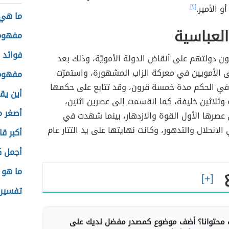
و الأمير.
[٢]
ما هي 
العباسية
مفهوم 
فوائد ا
ون دولتهم على أنقاض الدولة الأمويّة، وذلك بعد
ى الأمويين في معركة الزاب المشهورة، واستمرّت
مفهوم 
في الحكم مدة خمسة قرون، وقد تتابع على حكمها
أين يق
وثلاثين خليفة، كما انقسمت إلى عصرين اثنين،
أصغر 
رها الأول القوة والازدهار، بينما شهدت في
الانحلال والتدهور، وكانت نهايتها على يد التتار عام
أكبر ق
أجمل ك
ما هو 
تفسير 
محتوانا؟ أضف موضوع كمصدر مفضل لديك على