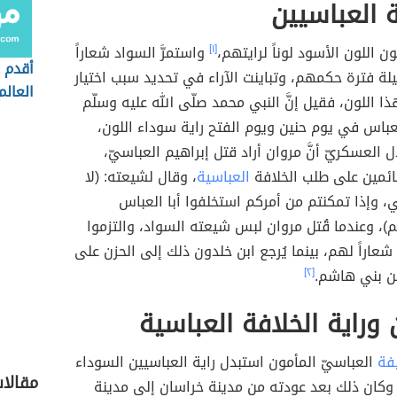
ة العباسيين
ون اللون الأسود لوناً لرايتهم،
[١]
واستمرَّ السواد شعاراً
أقدم 
لة فترة حكمهم، وتباينت الآراء في تحديد سبب اختيار
العالم
ا اللون، فقيل إنَّ النبي محمد صلّى الله عليه وسلّم
عباس في يوم حنين ويوم الفتح راية سوداء اللون،
 العسكريّ أنَّ مروان أراد قتل إبراهيم العباسيّ،
ائمين على طلب الخلافة
العباسية
، وقال لشيعته: (لا
، وإذا تمكنتم من أمركم استخلفوا أبا العباس
)، وعندما قُتل مروان لبس شيعته السواد، والتزموا
شعاراً لهم، بينما يُرجع ابن خلدون ذلك إلى الحزن على
 بني هاشم.
[٢]
 وراية الخلافة العباسية
يفة
العباسيّ المأمون استبدل راية العباسيين السوداء
مقالا
 وكان ذلك بعد عودته من مدينة خراسان إلى مدينة