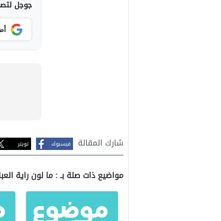
جوجل لتصلك
أض
شارك المقالة
فيسبوك
تويتر
مواضيع ذات صلة بـ : ما لون راية العب