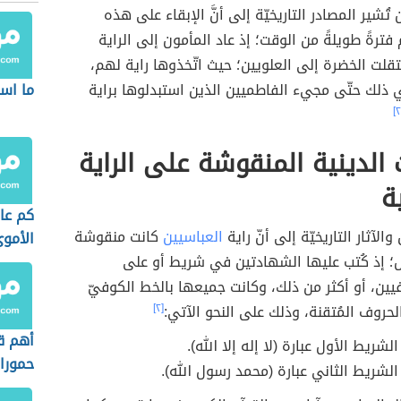
تُشير المصادر التاريخيّة إلى أنَّ الإبقاء على هذه
 فترةً طويلةً من الوقت؛ إذ عاد المأمون إلى الراية
تقلت الخضرة إلى العلويين؛ حيث اتّخذوها راية لهم،
 ذلك حتّى مجيء الفاطميين الذين استبدلوها براية
ما اس
ت الدينية المنقوشة على الراية
ة
كم عا
والآثار التاريخيّة إلى أنّ راية
العباسيين
كانت منقوشة
الأمو
ض؛ إذ كُتب عليها الشهادتين في شريط أو على
ين، أو أكثر من ذلك، وكانت جميعها بالخط الكوفيّ
حروف المُتقنة، وذلك على النحو الآتي:
[٢]
أهم ق
لشريط الأول عبارة (لا إله إلا الله).
حمورا
الشريط الثاني عبارة (محمد رسول الله).