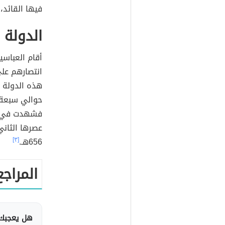
فيها القائد، أ
الدولة 
أقام العباسي
انتصارهم عل
هذه الدولة 
حوالي سبعة 
فشهدت في عص
عصرها الثاني 
656هـ.
[٣]
المراجع
هل يعجبك 