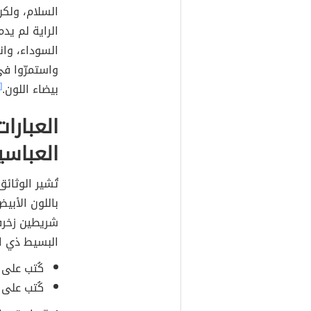
السلام، ولكن 
الراية لم يدم
السوداء، وان
واستمرّوا في
بيضاء اللون.
[٢]
العبارا
العباسي
تُشير الوثائق 
باللون الأبي
شريطين زخرفي
البسيط ذي ال
كُتب على ا
كُتب على 