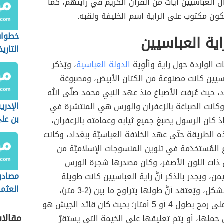
ال العباسيين آيات من القرآن الكريم في رايتهم، كما
يكون مكتوب على الراية اسم الخليفة ولقبه.
خطوات
ة العباسيين
التاري
ت الواردة حول راية وألْوِية
الدولة العباسية
، ويُذكر
عباسيين كانت مصنوعة من الكتان الأبيض، ومصبوغة
د، حيث عُرفت الأصباغ منذ عهد النبي محمد صلّى الله
الإدر
وكانت الصباغة بالزعفران والورس هي المنتشرة في
بن عل
ذ كان الرسول يصبغ جميع ثيابه وعمامته بالزعفران،
الطريقة حتّى عهد الخلافة العباسيّة ببغداد، وكانت
 المُستخدَمة في تلوين المنسوجات الإسلاميّة من
ذات اللون الأصفر، وكان مصدرها شجرة الورس
مصادر 
من، ويجدر بالذكر أنَّ راية العباسيين كانت طويلة
العثم
ومستديرة الشكل، ويُعتقد أنَّ طولها يتراوح ما بين (2-3 متر)،
وكانت تُثبّت على رمح بطول 4 أو 5 أمتار؛ بحيث كان قائد الجيش هو
مقالا
ملها، أو يتم تعليقها على الخيمة التي يستقرّ