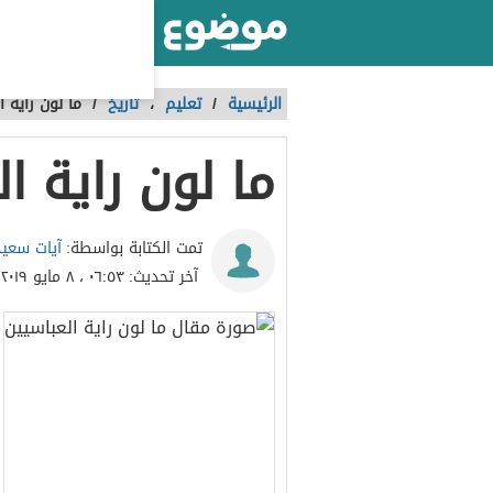
أكبر موقع عربي بالعالم
الرئيسية
/
تعليم
،
تاريخ
/
ما لون راية ا
ما لون راية ا
آيات سعيد
تمت الكتابة بواسطة:
آخر تحديث:
٠٦:٥٣ ، ٨ مايو ٢٠١٩