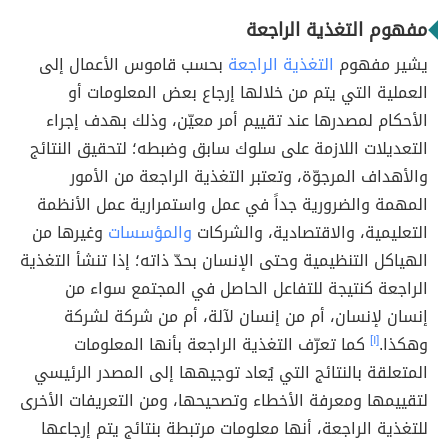
مفهوم التغذية الراجعة
يشير مفهوم
التغذية الراجعة
بحسب قاموس الأعمال إلى
العملية التي يتم من خلالها إرجاع بعض المعلومات أو
الأحكام لمصدرها عند تقييم أمر معيّن، وذلك بهدف إجراء
التعديلات اللازمة على سلوك سابق وضبطه؛ لتحقيق النتائج
والأهداف المرجوّة، وتعتبر التغذية الراجعة من الأمور
المهمة والضرورية جداً في عمل واستمرارية عمل الأنظمة
التعليمية، والاقتصادية، والشركات
والمؤسسات
وغيرها من
الهياكل التنظيمية وحتى الإنسان بحدّ ذاته؛ إذا تنشأ التغذية
الراجعة كنتيجة للتفاعل الحاصل في المجتمع سواء من
إنسان لإنسان، أم من إنسان لآلة، أم من شركة لشركة
وهكذا.
[١]
كما تعرّف التغذية الراجعة بأنها المعلومات
المتعلقة بالنتائج التي يُعاد توجيهها إلى المصدر الرئيسي
لتقييمها ومعرفة الأخطاء وتصحيحها، ومن التعريفات الأخرى
للتغذية الراجعة، أنها معلومات مرتبطة بنتائج يتم إرجاعها