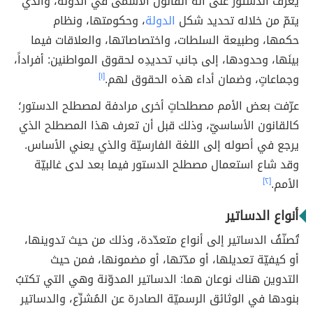
يعرّفُ الدستور على أنّه القانون الأسمى في الدولة، والذي
يتمّ من خلاله تحديد شكل
الدولة
، وحكومتها، ونظام
حكمها، وطبيعة السلطات، واختصاصاتها، والعلاقات فيما
بينَها، وحدودها، إلى جانب تحديدِه لحقوق المواطنين: أفراداً،
وجماعاتٍ، وضمان أداء هذه الحقوق لهم.
[١]
عرّفت بعض الأمم مصطلحاتٍ أخرى مرادفة لمصطلح الدستور؛
كالقانون الأساسيّ، وذلك قبل أن تعرف هذا المصطلح الذي
يرجع في أصوله إلى اللغة الفارسيّة والذي يعني الأساس.
وقد شاع استعمال مصطلح الدستور فيما بعد لدى غالبيّة
الأمم.
[٢]
أنواع الدساتير
تُصنّفُ الدساتير إلى أنواع متعدّدة، وذلك من حيث تدوينها،
أو كيفيّة تعديلها، أو مدّتها، أو مضمونها، فمن حيث
التدوين هناك نوعان هما: الدساتير المدوّنة وهي التي تكتبُ
بنودها في الوثائق الرسميّة الصادرة عن المُشرِّع، والدساتير