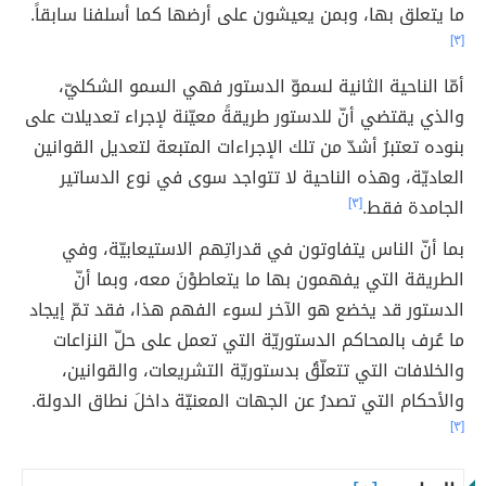
ما يتعلق بها، وبمن يعيشون على أرضها كما أسلفنا سابقاً.
[٣]
أمّا الناحية الثانية لسموّ الدستور فهي السمو الشكليّ،
والذي يقتضي أنّ للدستور طريقةً معيّنة لإجراء تعديلات على
بنوده تعتبرُ أشدّ من تلك الإجراءات المتبعة لتعديل القوانين
العاديّة، وهذه الناحية لا تتواجد سوى في نوع الدساتير
الجامدة فقط.
[٣]
بما أنّ الناس يتفاوتون في قدراتِهم الاستيعابيّة، وفي
الطريقة التي يفهمون بها ما يتعاطوْنَ معه، وبما أنّ
الدستور قد يخضع هو الآخر لسوء الفهم هذا، فقد تمّ إيجاد
ما عُرف بالمحاكم الدستوريّة التي تعمل على حلّ النزاعات
والخلافات التي تتعلّقُ بدستوريّة التشريعات، والقوانين،
والأحكام التي تصدرُ عن الجهات المعنيّة داخلَ نطاق الدولة.
[٣]