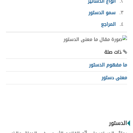
٢
أنواع الدساتير
٣
سمو الدستور
٤
المراجع
ذات صلة
ما مفهوم الدستور
معنى دستور
الدستور