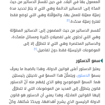
المعمول بها في البلاد. في حين تقسمُ الدساتير من حيث
المدّة إلى: الدساتير الدائمة وهي التي لا يتمّ تحديد مدة
زمنيّة معيّنة للعمل بها، والمؤقّتة وهي التي توضع فقط
لفترةٍ زمنيّة محدّدة.
[٢]
تُقسم الدساتير من حيث المضمون إلى: الدساتير المطوّلة
وهي التي تحتوي على تفصيلاتٍ كثيرة ومسائل متعدّدة،
والدساتير المختصرة وهي التي لا تتطرّقُ إلا إلى
الموضوعات الرئيسيّة فقط دونَ تفاصيل.
[٢]
سمو الدستور
يعتبرُ الدستور أعلى قوانين الدولة، وهذا بالضبط ما يعرفُ
بسموّ
الدستور
، ويتمثّلُ هذا السموّ في ناحيتيْن رئيستيْن
هما: السموّ الموضوعيّ وهو الذي يُفهم منه أنّ الدستور
قانون يتطرّقُ إلى العديد من الموضوعات التي لا تتطرّقُ
إليها القوانين العاديّة، وهذا يعني أن الدستور هو قانون
الدولة الرئيسيّ الذي يشرح أهدافها، ويحدّدُ شكلها، وكلّ