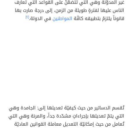
غير المدوّنة وهي التي تتضمّنُ على القواعد التي تعارف
الناس عليها لفترةٍ طويلة من الزمن، إلى درجة صارت بها
قانوناً يلتزمُ بتطبيقه كافّة
المواطنين
في الدولة.
[٢]
تُقسم الدساتير من حيث كيفيّة تعديلها إلى: الجامدة وهي
التي يتمّ تعديلها بإجراءاتٍ مشدّدة جداً، والمرنة وهي التي
تُعامل من حيث إمكانيّة التعديل معاملة القوانين العاديّة