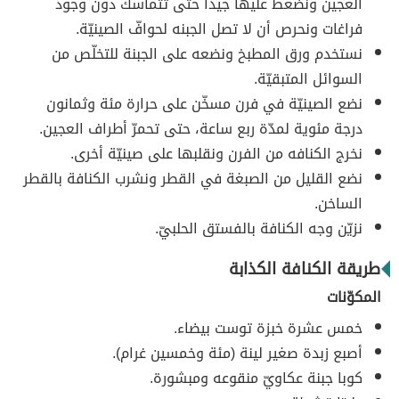
العجين ونضغط عليها جيداً حتى تتماسك دون وجود
فراغات ونحرص أن لا تصل الجبنه لحوافّ الصينيّة.
نستخدم ورق المطبخ ونضعه على الجبنة للتخلّص من
السوائل المتبقيّة.
نضع الصينيّة في فرن مسخّن على حرارة مئة وثمانون
درجة مئوية لمدّة ربع ساعة، حتى تحمرّ أطراف العجين.
نخرج الكنافه من الفرن ونقلبها على صينيّة أخرى.
نضع القليل من الصبغة في القطر ونشرب الكنافة بالقطر
الساخن.
نزيّن وجه الكنافة بالفستق الحلبيّ.
طريقة الكنافة الكذابة
المكوّنات
خمس عشرة خبزة توست بيضاء.
أصبع زبدة صغير لينة (مئة وخمسين غرام).
كوبا جبنة عكاويّ منقوعه ومبشورة.