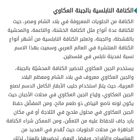
الكنافة النابلسية بالجبنة العكاوي
الكنافة من الحلويات المعروفة في بلاد الشام ومصر، حيث
للكنافة عدة أنواع مثل الكنافة الخشنة، والناعمة، والمحشية
بالقشطة، والجبنة، وتعتبر الكنافة النابلسية من أشهر أنواع
الكنافة المنتشرة في العالم العربي وسميت بهذا الاسم
نسبة لمدينة نابلس في فلسطين.
يستخدم الجبن العكاوي لتحضير الكنافة المحشيّة بالجبنة،
والجبن العكاوي معروف في بلاد الشام ومعظم البلاد
العربية، حيث يتمّ استخدام حليب الأبقار الكامل الدسم لصنع
الجبن العكاوي، ويُباع الجبن العكاوي في محلات الأجبان حيث
يكون لونه ناصع البياض ذو طعم مالح، ومن المفضّل حفظ
الجبن العكاوي في محلول ملحيّ في الثلاجة أو في مكان
بارد جاف للحفاظ عليه من التعفُن، ومن الممكن شراء الكنافة
الجاهزة من محلات الحلويات حيث تُقدم في العديد من
المناسبات والأفراح، ويفضل البعض تحضيرها بالمنزل لذلك