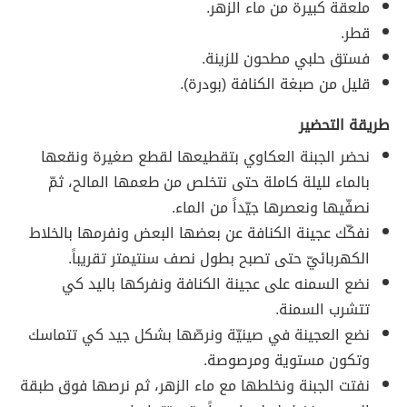
ملعقة كبيرة من ماء الزهر.
قطر.
فستق حلبي مطحون للزينة.
قليل من صبغة الكنافة (بودرة).
طريقة التحضير
نحضر الجبنة العكاوي بتقطيعها لقطع صغيرة ونقعها
بالماء لليلة كاملة حتى نتخلص من طعمها المالح، ثمّ
نصفّيها ونعصرها جيّداً من الماء.
نفكّك عجينة الكنافة عن بعضها البعض ونفرمها بالخلاط
الكهربائيّ حتى تصبح بطول نصف سنتيمتر تقريباً.
نضع السمنه على عجينة الكنافة ونفركها باليد كي
تتشرب السمنة.
نضع العجينة في صينيّة ونرصّها بشكل جيد كي تتماسك
وتكون مستوية ومرصوصة.
نفتت الجبنة ونخلطها مع ماء الزهر، ثم نرصها فوق طبقة