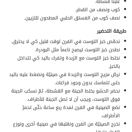
علبتا قشطة.
كوب ونصف من القطر.
نصف كوب من الفستق الحلبي المطحون للتزيين.
طريقة التحضير
نحمّص خبز التوست في الفرن لوقت قليل كي لا يحترق.
نطحن خبز التوست ليصبح ناعماً مثل البودرة.
نخلط خبز التوست مع الزبدة وتفرك باليد كي تتداخل
بالخبز.
نرصّ مزيج التوست والزبدة في صينيّة ونضغط عليه باليد
حتى تتماسك بدون وجود فراغات.
نحضر الحشو بخلط الجبنة مع القشطة، ثمّ نسكب الجبنة
فوق التوست، ويجب أن لا تصل الجبنة للأطراف.
نضع الصينية في الفرن لمدة ربع ساعة حتّى تحمرّ
الاأطراف.
نخرج الصينيّة من الفرن ونقلبها في صينية أخرى ونوزع