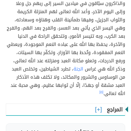
والذاكرون سبّاقون في ميادين السير إلى ربهم جل وعلا
وإلى اليوم الآخر، وأعد الله تعالى لهم المنزلة الكريمة
والثواب الجزيل، وفيها طمأنينة القلب وهناؤه وسعادته،
وهي اليسر الذي يأتي بعد العسر، والفرج بعد الهم، والفرج
بعد الكرب، وبه تتيسر الأمور، وتتحقق الراحة في الدنيا
والآخرة، يحفظ بها الله على عباده النعم الموجودة، ويعطي
النعم المفقودة، وتُحط بها الأوزار، وتكفّر بها السيئات،
ورفع الدرجات، وتعلو مكانة العبد ومنزلته عند الله تعالى،
وذكر الله هي غراس
الجنة
، تطرد الشياطين، وتخلص العبد
من الوساوس والشرور والمكائد، ولا تكلف هذه الأذكار
العبد مشقة أو جهدًا، إلّا أن ثوابها عظيم، وهي محبة عند
الله تعالى.
[٥]
المراجع