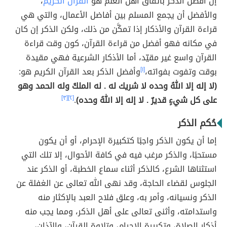
إنّ أفضل الذكر باتفاق أهل العلم هو
القرآن الكريم
،
والأفضل أن يجمع المسلم بين أفاضل الأعمال، والتي هي
قراءة القرآن والأذكار إذا تمكَّن من ذلك، ولكن الذكر إن كان
في مكانه فهو أفضل من قراءة القرآن، كون وقت قراءة
القرآن واسع غير مقيّد، أما الأذكار الشرعية فهي مقيدة
بوقت وتفوت بفواته،
[١]
وأفضل الذكر بعد القرآن الكريم هو:
(لا إله إلا اللهُ وحده لا شريك له . له الملكُ وله الحمد وهو
على كل شيءٍ قديرٌ . لا إله إلا اللهُ وحده)
.
[٢]
[٣]
حُكم الذكر
إما أن يكون الذكر واجبًا كتكبيرة الإحرام، أو أن يكون
مستحبًا، والذكر مرغب فيه في كافة الأحوال، إلا تلك التي
استثناها الشرع، كالذكر أثناء سماع الخطبة، أو الذكر عند
الجلوس لقضاء الحاجة، وقد نهى الله تعالى عن الغفلة عن
الذكر ونسيانه، وأمر به، وعلق فلاح العبد بالإكثار منه
واستدامته، وأثنى تعالى على أهل الذكر، ومما يجب منه
أذكار الصلاة، وتكبيرة الإحرام، وتلاوة القرآن، والآذان،