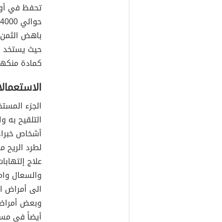
تحفظ في أوان
باهض الثمن ،
حيث يستخد كم
كمادة منكهة
الاستعمالا
الجزء المست
التلقيح به و
أشخاص خبراء
لطرد الريح 
علاج إلتهابا
والسعال وام
الى أمراض ال
وبعض أمراض 
أيضاً في مست