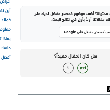
أعراض 
أين تق
محتوانا؟ أضف موضوع كمصدر مفضل لديك على
 مقالاتنا أولاً بأول في نتائج البحث.
فوائد 
معلوما
ف كمصدر مفضل على Google
بماذا 
ماسك 
هل كان المقال مفيداً؟
أفضل ا
نعم
لا