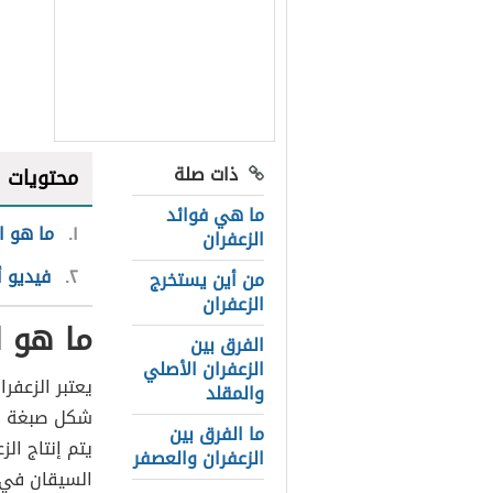
ذات صلة
محتويات
ما هي فوائد
١
ما هو ا
الزعفران
٢
فيديو أ
من أين يستخرج
الزعفران
ما هو ا
الفرق بين
الزعفران الأصلي
يعتبر الزعفر
والمقلد
شكل صبغة صف
ما الفرق بين
يتم إنتاج ال
الزعفران والعصفر
السيقان في 