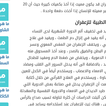
، ولكن الزعفران قد يكون مميت إذا أخذ بكميات كبيرة حيث أن 20
بر مميته للإنسان إذا أخذت دفعة واحدة .
لطبية للزعفران
ما هي
الشاور
يد في تخفيف ألم الدورة الشهرية لدى النساء
 أنه يفيد في إنزال دم الطمث ، ويفيد في علاج
مي ، ويخفف الزعفران من المغص المعوي وعسر
 البطن والضيق بالصدر ، وعند أخذ المسحوق منه
ما هي
 الدموية ، ويخفض من ضغط الدم ومفيد للطحال
السم
د ، بالاضافة الى أنه يدخل السرور الى القلب ومضاد
الامعاء والاعصاب ، ويستخدم أيضاً في الكحل للعين
وة ، ويستخدم في العلاج القرأني من خلال كتابة
كمت أن الزعفران يدخل في صناعة بعض الادوية التي
ما هي
رد الديدان في الامعاء والادوية النفسية والمهدئة
الكاكا
كن أثبتت الدراسات أن كثرة تناوله تسبب صداع بالرأس
س ، هناك زيت للزعفران عند إستخدامه يساعد في