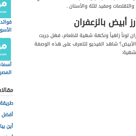
والتقلصات ومفيد للثة والأسنان .
رز أبيض بالزعفران
فوائد
الأسو
ن لوناً زاهياً ونكهة شهية للطعام، فهل جربت
ز الأبيض؟ شاهد الفيديو لتتعرف على هذه الوصفة
شهية:
أسماء 
المصر
مقالا
طريقة 
أفضل ف
أين يب