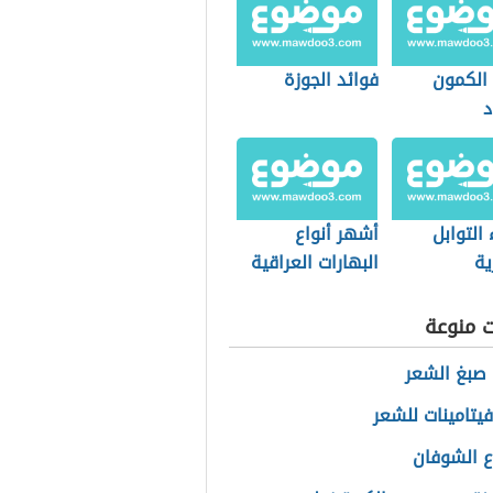
 الكمون
فوائد الجوزة
د
التوابل
أشهر أنواع
ية
البهارات العراقية
ت منوعة
صبغ الشعر
يتامينات للشعر
اع الشوفان