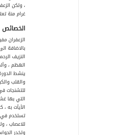
غرام منة تعت
الخصائص ا
الزعفران مف
بالاضافة الى
النزيف الرح
الهظم ، وألم
ينشط الدورة
والقلب والكب
للتشنجات في 
التي بها غشا
الأيآت به ، 
تستخدم في ط
للاعصاب ، ول
وتخدر الحوا