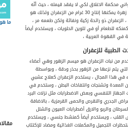
ي محكمة الاغلاق لكي لا يفقد قيمته ، حيث أنّه
حوالي 4000 زهرة يمكنها إنتاج 30 غرام من الزعفران ولذلك هو
 الزعفران ذو رائحة زكية ونفاثة ولكن طعمه مر ،
ما هو
نكه للطعام أو في تلوين الحلويات ، ويستخدم أيضاً
 في القهوة العربية ،
ت الطبية للزعفران
خدم من نبات الزعفران هو ميسم الزهور وهي أعضاء
التي يتم نزعها من الزهور بحذر ودقة ، وبواسطة
 في هذا المجال ، يستخدم الزعفران كعلاج عشبي
من المعدة وتشنجات وانتفاخات البطن ، وستخدم في
ت الجهاز التنفسي وبعض الاضطرابات مثل نزلات البرد
راض الجدري والنقرص والحمى القرمزية ، بالاضافة
سرطان والربو والارق أضطرابات العيون والشلل
القلب ، ويستخدم أيضاً كمنشط جنسي ، ويستخدم
مقالا
حظرات التجميل والمكملات الغذائية ومضاد للإكتئاب