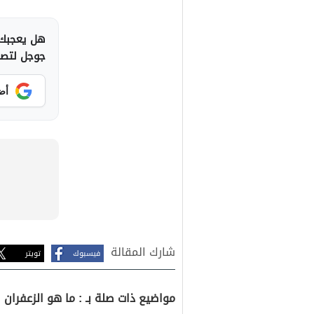
هل يعجبك 
جوجل لتصلك
أض
شارك المقالة
فيسبوك
تويتر
مواضيع ذات صلة بـ : ما هو الزعفران