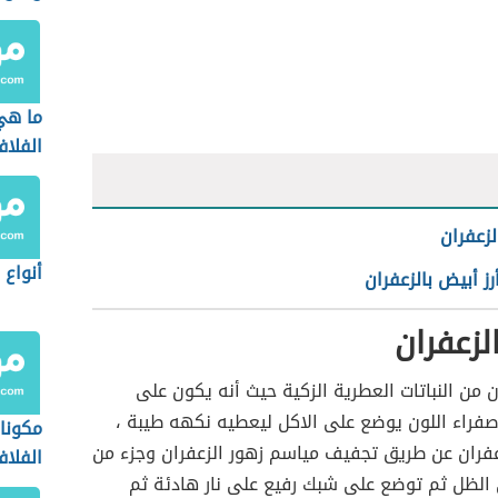
ما هي
الفلاف
لزعفران
أنواع 
رز أبيض بالزعفران
لزعفران
ان من النباتات العطرية الزكية حيث أنه يكون على
راء اللون يوضع على الاكل ليعطيه نكهه طيبة ،
مكونا
زعفران عن طريق تجفيف مياسم زهور الزعفران وجزء من
الفلاف
الظل ثم توضع على شبك رفيع على نار هادئة ثم